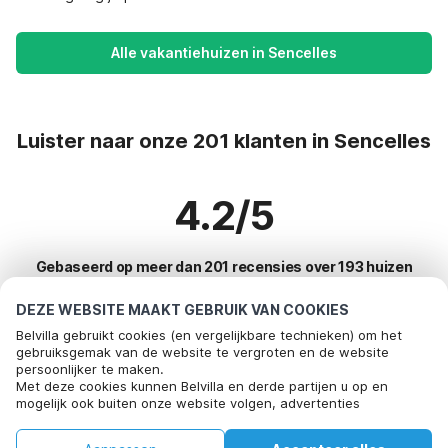
Alle vakantiehuizen in Sencelles
Luister naar onze 201 klanten in Sencelles
4.2/5
Gebaseerd op meer dan 201 recensies over 193 huizen
DEZE WEBSITE MAAKT GEBRUIK VAN COOKIES
Belvilla gebruikt cookies (en vergelijkbare technieken) om het
Meest populaire bestemmingen voor
gebruiksgemak van de website te vergroten en de website
persoonlijker te maken.
vakantie
Bel om te boeken
Met deze cookies kunnen Belvilla en derde partijen u op en
mogelijk ook buiten onze website volgen, advertenties
Top steden met top voorzieningen voor vakantie
afstemmen op uw interesses en u informatie laten delen via
social media.
Kindvriendelijke vakantiehuizen bayeux