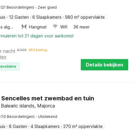
·
(21 Beoordelingen)
Zeer goed
uis
·
12 Gasten
·
6 Slaapkamers
·
980 m² oppervlakte
Wellness algemeen
Hangmat
Wifi
36 meer
annuleren tot 21 dagen voor aankomst
r nacht
€
1109
40% korting
ten
Details bekijken
available
n Sencelles met zwembad en tuin
 Balearic islands, Majorca
·
(10 Beoordelingen)
Uitstekend
uis
·
8 Gasten
·
4 Slaapkamers
·
270 m² oppervlakte