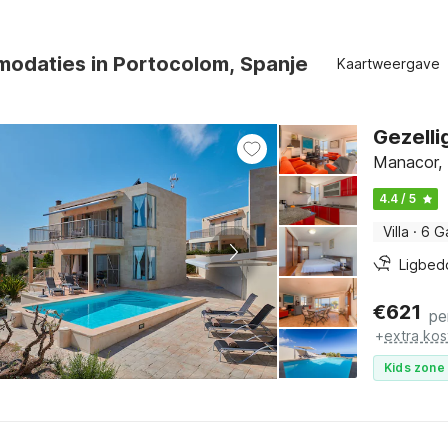
odaties in Portocolom, Spanje
Kaartweergave
Gezelli
Manacor, 
4.4 / 5
Villa
·
6 G
Ligbed
€
621
pe
+
extra kos
Kids zone 