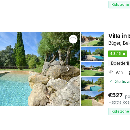
Kids zone 
Villa i
Búger, Bal
4.3 / 5
Boerderij
Wifi
Gratis 
€
527
pe
+
extra kos
Kids zone 