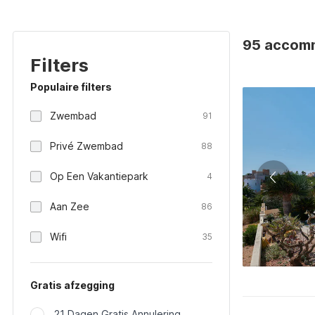
95 accomm
Filters
Populaire filters
Zwembad
91
Privé Zwembad
88
Op Een Vakantiepark
4
Aan Zee
86
Wifi
35
Gratis afzegging
21 Dagen Gratis Annulering