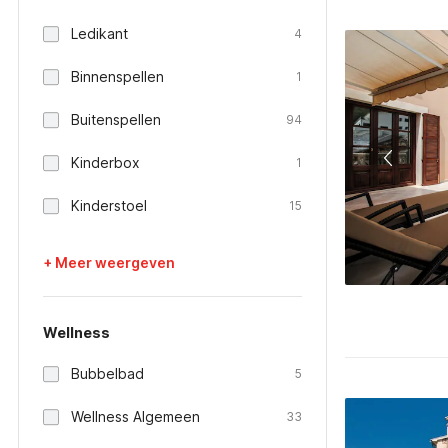
Ledikant
4
Binnenspellen
1
Buitenspellen
94
Kinderbox
1
Kinderstoel
15
+ Meer weergeven
Wellness
Bubbelbad
5
Wellness Algemeen
33