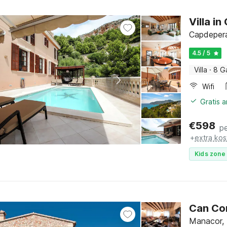
Villa i
Capdepera
4.5 / 5
Villa
·
8 G
Wifi
Gratis 
€
598
p
+
extra kos
Kids zone 
Can Co
Manacor, 