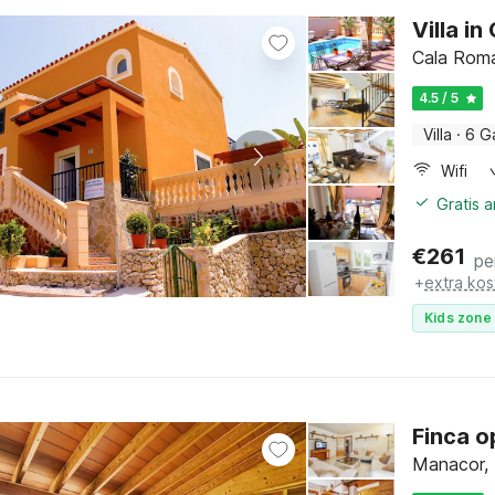
Villa i
Cala Roman
4.5 / 5
Villa
·
6 G
Wifi
Gratis 
€
261
pe
+
extra kos
Kids zone 
Finca 
Manacor, 