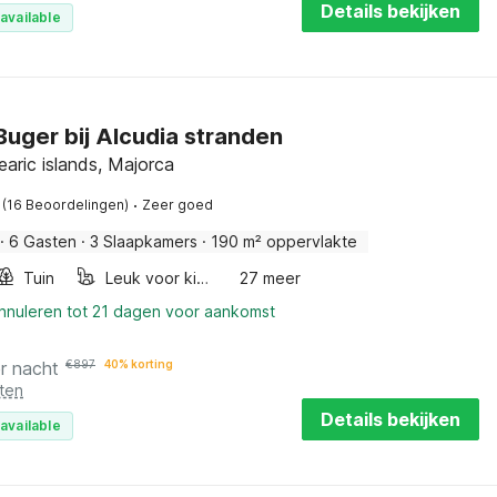
Details bekijken
available
n Buger bij Alcudia stranden
earic islands, Majorca
·
(16 Beoordelingen)
Zeer goed
·
6 Gasten
·
3 Slaapkamers
·
190 m² oppervlakte
Tuin
Leuk voor kinderen
27 meer
annuleren tot 21 dagen voor aankomst
r nacht
€
897
40% korting
ten
Details bekijken
available