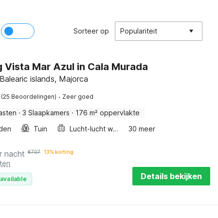
Sorteer op
Populariteit
g Vista Mar Azul in Cala Murada
Balearic islands, Majorca
·
(25 Beoordelingen)
Zeer goed
asten
·
3 Slaapkamers
·
176 m² oppervlakte
den
Tuin
Lucht-lucht warmtepomp
30 meer
r nacht
€
707
13% korting
ten
Details bekijken
available