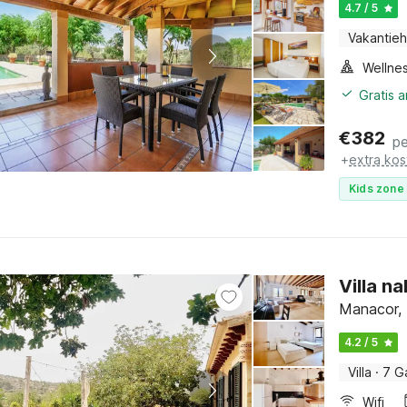
4.7 / 5
Vakantieh
Gratis 
€
382
pe
+
extra kos
Kids zone 
Villa n
Manacor, 
4.2 / 5
Villa
·
7 G
Wifi