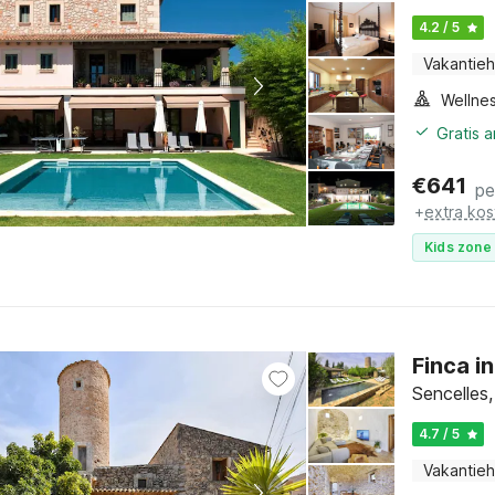
4.2 / 5
Vakantieh
Gratis 
€
641
pe
+
extra kos
Kids zone 
Finca i
Sencelles,
4.7 / 5
Vakantieh