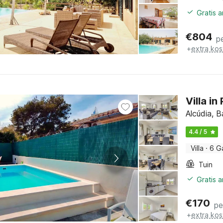
Gratis 
€
804
p
+
extra kos
Villa i
Alcúdia, B
4.4 / 5
Villa
·
6 G
Tuin
Gratis 
€
170
pe
+
extra kos