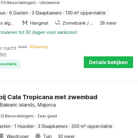
·
(10 Beoordelingen)
Uitstekend
uis
·
6 Gasten
·
3 Slaapkamers
·
130 m² oppervlakte
Wellness algemeen
Hangmat
Zonnebank / solarium
28 meer
annuleren tot 30 dagen voor aankomst
r nacht
€
668
41% korting
ten
Details bekijken
available
abij Cala Tropicana met zwembad
Balearic islands, Majorca
·
(2 Beoordelingen)
Zeer goed
asten
·
1 Huisdier
·
3 Slaapkamers
·
200 m² oppervlakte
Wasdroger
Tuin
30 meer