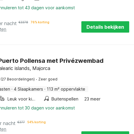
annuleren tot 43 dagen voor aankomst
er nacht
€
3378
76% korting
Details bekijken
ten
n Puerto Pollensa met Privézwembad
alearic islands, Majorca
·
(27 Beoordelingen)
Zeer goed
asten
·
4 Slaapkamers
·
113 m² oppervlakte
Leuk voor kinderen
Buitenspellen
23 meer
annuleren tot 30 dagen voor aankomst
r nacht
€
377
54% korting
ten