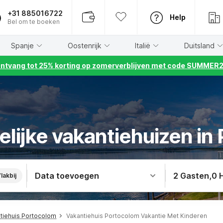
+31 885016722
Help
Bel om te boeken
Spanje
Oostenrijk
Italië
Duitsland
ntvang tot 25% korting op zomerverblijven met code SUMMER
elijke vakantiehuizen in
Data toevoegen
2 Gasten
,
0 
lakbij
tiehuis Portocolom
Vakantiehuis Portocolom Vakantie Met Kinderen