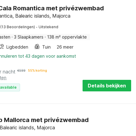
n Cala Romantica met privézwembad
tica, Balearic islands, Majorca
·
(13 Beoordelingen)
Uitstekend
asten
·
3 Slaapkamers
·
138 m² oppervlakte
Ligbedden
Tuin
26 meer
annuleren tot 43 dagen voor aankomst
r nacht
€
599
55% korting
ten
Details bekijken
available
op Mallorca met privézwembad
Balearic islands, Majorca