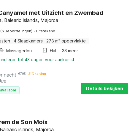
n Canyamel met Uitzicht en Zwembad
, Balearic islands, Majorca
·
(6 Beoordelingen)
Uitstekend
asten
·
4 Slaapkamers
·
278 m² oppervlakte
Massagedouche
Hal
33 meer
annuleren tot 43 dagen voor aankomst
er nacht
€
795
21% korting
ten
Details bekijken
available
rem de Son Moix
Balearic islands, Majorca