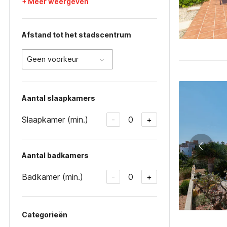
+ Meer weergeven
Afstand tot het stadscentrum
Geen voorkeur
Aantal slaapkamers
Slaapkamer (min.)
0
-
+
Aantal badkamers
Badkamer (min.)
0
-
+
Categorieën