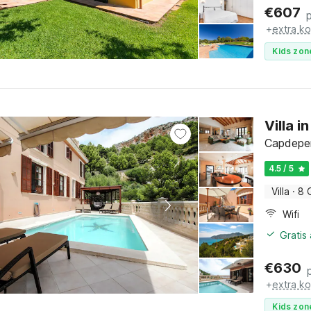
€
607
+
extra k
Kids zon
Villa 
Capdeper
4.5 / 5
Villa
·
8 
Wifi
Gratis
€
630
+
extra k
Kids zon