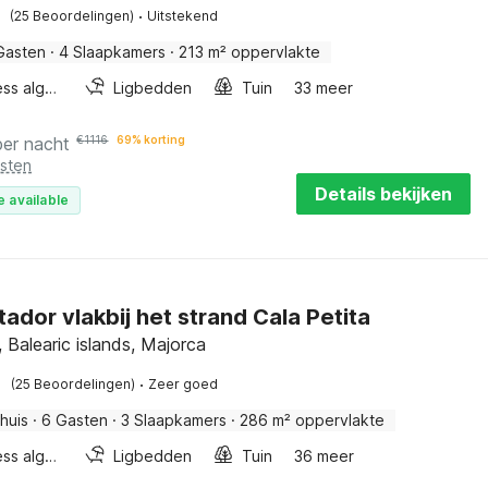
·
(25 Beoordelingen)
Uitstekend
Gasten
·
4 Slaapkamers
·
213 m² oppervlakte
Wellness algemeen
Ligbedden
Tuin
33 meer
per nacht
€
1116
69% korting
osten
Details bekijken
e available
tador vlakbij het strand Cala Petita
 Balearic islands, Majorca
·
(25 Beoordelingen)
Zeer goed
huis
·
6 Gasten
·
3 Slaapkamers
·
286 m² oppervlakte
Wellness algemeen
Ligbedden
Tuin
36 meer