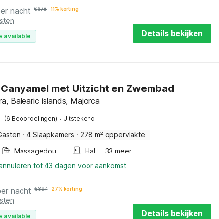
per nacht
€
678
11% korting
osten
Details bekijken
e available
in Canyamel met Uitzicht en Zwembad
a, Balearic islands, Majorca
·
(6 Beoordelingen)
Uitstekend
Gasten
·
4 Slaapkamers
·
278 m² oppervlakte
Massagedouche
Hal
33 meer
 annuleren tot 43 dagen voor aankomst
per nacht
€
897
27% korting
osten
Details bekijken
e available