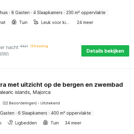
huis
·
8 Gasten
·
4 Slaapkamers
·
230 m² oppervlakte
mat
Tuin
Leuk voor kinderen
24 meer
per nacht
€
621
13% korting
Details bekijken
osten
rra met uitzicht op de bergen en zwembad
learic islands, Majorca
·
(22 Beoordelingen)
Uitstekend
 Gasten
·
6 Slaapkamers
·
400 m² oppervlakte
b
Ligbedden
Tuin
34 meer