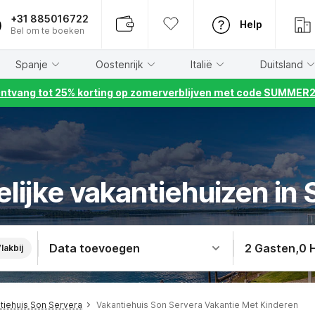
+31 885016722
Help
Bel om te boeken
Spanje
Oostenrijk
Italië
Duitsland
ntvang tot 25% korting op zomerverblijven met code SUMMER
lijke vakantiehuizen in
Data toevoegen
2 Gasten
,
0 
lakbij
tiehuis Son Servera
Vakantiehuis Son Servera Vakantie Met Kinderen