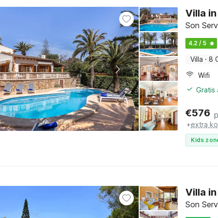
Villa 
Son Serv
4.2 / 5
Villa
·
8 
Wifi
Gratis
€
576
+
extra k
Kids zon
Villa 
Son Serv