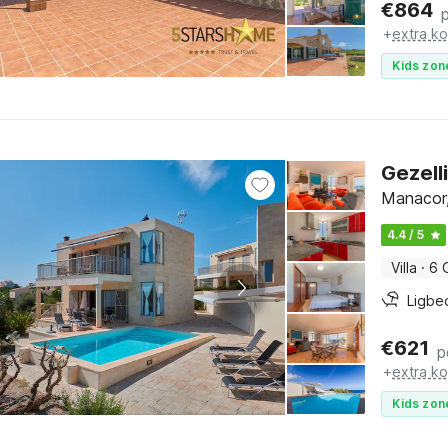
€
864
+
extra k
Kids zon
Gezell
Manacor,
4.4 / 5
Villa
·
6 
Ligbe
€
621
p
+
extra k
Kids zon