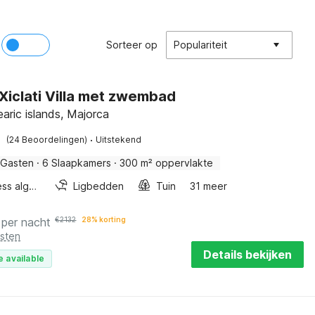
Sorteer op
Populariteit
Xiclati Villa met zwembad
earic islands, Majorca
·
(24 Beoordelingen)
Uitstekend
 Gasten
·
6 Slaapkamers
·
300 m² oppervlakte
Wellness algemeen
Ligbedden
Tuin
31 meer
per nacht
€
2132
28% korting
osten
Details bekijken
e available