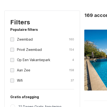
169 acco
Filters
Populaire filters
Zwembad
160
Privé Zwembad
154
Op Een Vakantiepark
4
Aan Zee
158
Wifi
37
Gratis afzegging
21 Dagen Gratis Annulering