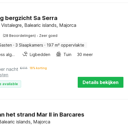
ig bergzicht Sa Serra
 Vistalegre, Balearic islands, Majorca
·
(28 Beoordelingen)
Zeer goed
Gasten
·
3 Slaapkamers
·
197 m² oppervlakte
Wellness algemeen
Ligbedden
Tuin
30 meer
per nacht
€
414
18% korting
osten
Details bekijken
e available
an het strand Mar II in Barcares
Balearic islands, Majorca