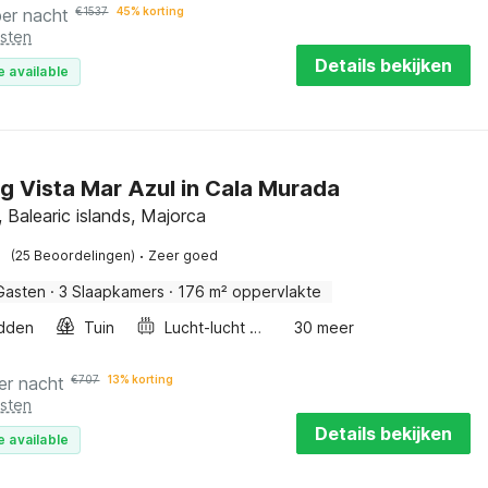
per nacht
€
1537
45% korting
osten
Details bekijken
e available
ig Vista Mar Azul in Cala Murada
 Balearic islands, Majorca
·
(25 Beoordelingen)
Zeer goed
Gasten
·
3 Slaapkamers
·
176 m² oppervlakte
dden
Tuin
Lucht-lucht warmtepomp
30 meer
er nacht
€
707
13% korting
osten
Details bekijken
e available