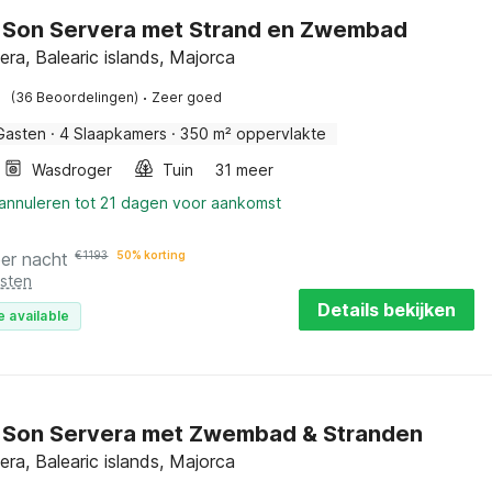
in Son Servera met Strand en Zwembad
era, Balearic islands, Majorca
·
(36 Beoordelingen)
Zeer goed
Gasten
·
4 Slaapkamers
·
350 m² oppervlakte
Wasdroger
Tuin
31 meer
 annuleren tot 21 dagen voor aankomst
per nacht
€
1193
50% korting
osten
Details bekijken
e available
in Son Servera met Zwembad & Stranden
era, Balearic islands, Majorca