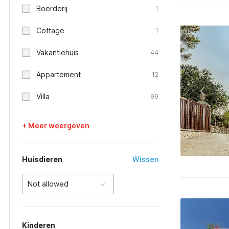
Boerderij
1
Cottage
1
Vakantiehuis
44
Appartement
12
Villa
99
+ Meer weergeven
Huisdieren
Wissen
Not allowed
Kinderen