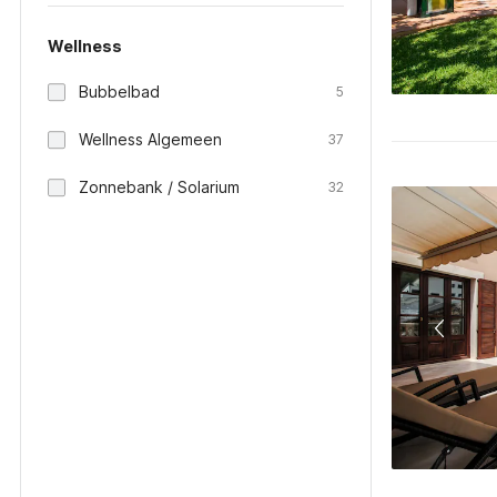
Wellness
Bubbelbad
5
Wellness Algemeen
37
Zonnebank / Solarium
32