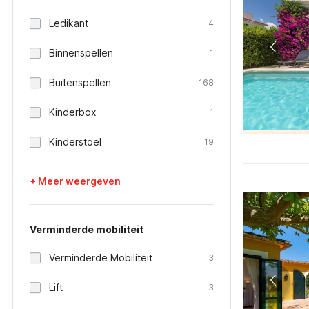
Ledikant
4
Binnenspellen
1
Buitenspellen
168
Kinderbox
1
Kinderstoel
19
+ Meer weergeven
Verminderde mobiliteit
Verminderde Mobiliteit
3
Lift
3