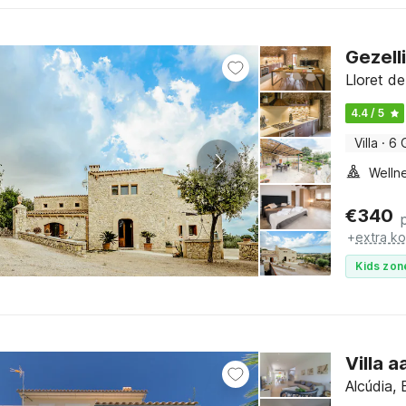
Gezell
Lloret de
4.4 / 5
Villa
·
6 
€
340
+
extra k
Kids zon
Villa a
Alcúdia, 