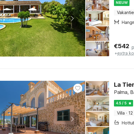
NIEUW
Vakantie
Hang
€
542
+
extra k
La Tie
Palma, Ba
4.5 / 5
Villa
·
12
Hottu