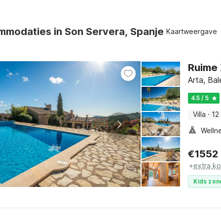
mmodaties in Son Servera, Spanje
Kaartweergave
Ruime 
Arta, Bal
4.5 / 5
Villa
·
12
€
1552
+
extra k
Kids zon