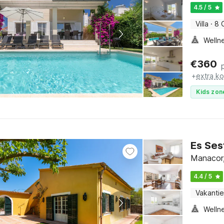
4.5 / 5
Villa
·
8 
€
360
+
extra k
Kids zon
Es Ses
Manacor,
4.4 / 5
Vakantie