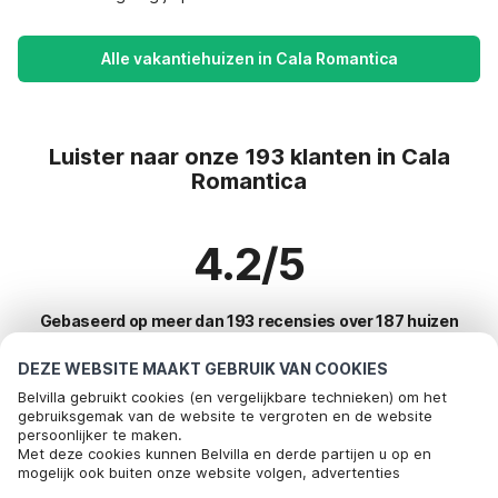
Alle vakantiehuizen in Cala Romantica
Luister naar onze 193 klanten in Cala
Romantica
4.2/5
Gebaseerd op meer dan 193 recensies over 187 huizen
DEZE WEBSITE MAAKT GEBRUIK VAN COOKIES
Belvilla gebruikt cookies (en vergelijkbare technieken) om het
Meest populaire bestemmingen voor
gebruiksgemak van de website te vergroten en de website
persoonlijker te maken.
vakantie
Met deze cookies kunnen Belvilla en derde partijen u op en
mogelijk ook buiten onze website volgen, advertenties
Top steden met top voorzieningen voor vakantie
afstemmen op uw interesses en u informatie laten delen via