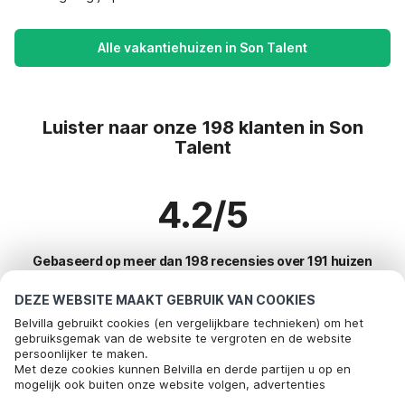
Alle vakantiehuizen in Son Talent
Luister naar onze 198 klanten in Son
Talent
4.2/5
Gebaseerd op meer dan 198 recensies over 191 huizen
DEZE WEBSITE MAAKT GEBRUIK VAN COOKIES
Belvilla gebruikt cookies (en vergelijkbare technieken) om het
Meest populaire bestemmingen voor
gebruiksgemak van de website te vergroten en de website
persoonlijker te maken.
vakantie
Bel om te boeken
Met deze cookies kunnen Belvilla en derde partijen u op en
mogelijk ook buiten onze website volgen, advertenties
Top steden met top voorzieningen voor vakantie
afstemmen op uw interesses en u informatie laten delen via