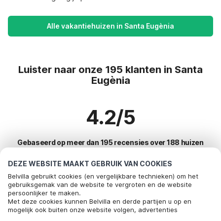
Alle vakantiehuizen in Santa Eugènia
Luister naar onze 195 klanten in Santa
Eugènia
4.2/5
Gebaseerd op meer dan 195 recensies over 188 huizen
DEZE WEBSITE MAAKT GEBRUIK VAN COOKIES
Belvilla gebruikt cookies (en vergelijkbare technieken) om het
Meest populaire bestemmingen voor
gebruiksgemak van de website te vergroten en de website
persoonlijker te maken.
vakantie
Bel om te boeken
Met deze cookies kunnen Belvilla en derde partijen u op en
mogelijk ook buiten onze website volgen, advertenties
Top steden met top voorzieningen voor vakantie
afstemmen op uw interesses en u informatie laten delen via