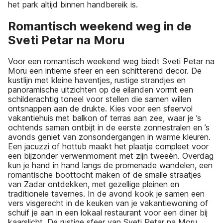
het park altijd binnen handbereik is.
Romantisch weekend weg in de
Sveti Petar na Moru
Voor een romantisch weekend weg biedt Sveti Petar na
Moru een intieme sfeer en een schitterend decor. De
kustlijn met kleine haventjes, rustige strandjes en
panoramische uitzichten op de eilanden vormt een
schilderachtig toneel voor stellen die samen willen
ontsnappen aan de drukte. Kies voor een sfeervol
vakantiehuis met balkon of terras aan zee, waar je ’s
ochtends samen ontbijt in de eerste zonnestralen en ’s
avonds geniet van zonsondergangen in warme kleuren.
Een jacuzzi of hottub maakt het plaatje compleet voor
een bijzonder verwenmoment met zijn tweeën. Overdag
kun je hand in hand langs de promenade wandelen, een
romantische boottocht maken of de smalle straatjes
van Zadar ontdekken, met gezellige pleinen en
traditionele tavernes. In de avond kook je samen een
vers visgerecht in de keuken van je vakantiewoning of
schuif je aan in een lokaal restaurant voor een diner bij
kaarslicht. De rustige sfeer van Sveti Petar na Moru