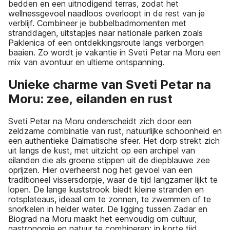
bedden en een uitnodigend terras, zodat het
wellnessgevoel naadloos overloopt in de rest van je
verblijf. Combineer je bubbelbadmomenten met
stranddagen, uitstapjes naar nationale parken zoals
Paklenica of een ontdekkingsroute langs verborgen
baaien. Zo wordt je vakantie in Sveti Petar na Moru een
mix van avontuur en ultieme ontspanning.
Unieke charme van Sveti Petar na
Moru: zee, eilanden en rust
Sveti Petar na Moru onderscheidt zich door een
zeldzame combinatie van rust, natuurlijke schoonheid en
een authentieke Dalmatische sfeer. Het dorp strekt zich
uit langs de kust, met uitzicht op een archipel van
eilanden die als groene stippen uit de diepblauwe zee
oprijzen. Hier overheerst nog het gevoel van een
traditioneel vissersdorpje, waar de tijd langzamer lijkt te
lopen. De lange kuststrook biedt kleine stranden en
rotsplateaus, ideaal om te zonnen, te zwemmen of te
snorkelen in helder water. De ligging tussen Zadar en
Biograd na Moru maakt het eenvoudig om cultuur,
gastronomie en natuur te combineren: in korte tijd