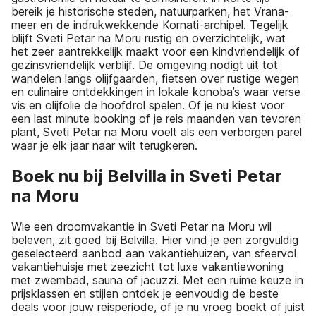
bereik je historische steden, natuurparken, het Vrana-
meer en de indrukwekkende Kornati-archipel. Tegelijk
blijft Sveti Petar na Moru rustig en overzichtelijk, wat
het zeer aantrekkelijk maakt voor een kindvriendelijk of
gezinsvriendelijk verblijf. De omgeving nodigt uit tot
wandelen langs olijfgaarden, fietsen over rustige wegen
en culinaire ontdekkingen in lokale konoba’s waar verse
vis en olijfolie de hoofdrol spelen. Of je nu kiest voor
een last minute booking of je reis maanden van tevoren
plant, Sveti Petar na Moru voelt als een verborgen parel
waar je elk jaar naar wilt terugkeren.
Boek nu bij Belvilla in Sveti Petar
na Moru
Wie een droomvakantie in Sveti Petar na Moru wil
beleven, zit goed bij Belvilla. Hier vind je een zorgvuldig
geselecteerd aanbod aan vakantiehuizen, van sfeervol
vakantiehuisje met zeezicht tot luxe vakantiewoning
met zwembad, sauna of jacuzzi. Met een ruime keuze in
prijsklassen en stijlen ontdek je eenvoudig de beste
deals voor jouw reisperiode, of je nu vroeg boekt of juist