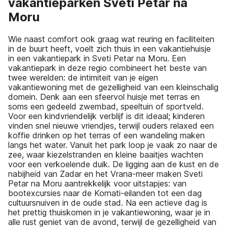
vakantieparken Sveti Petar na
Moru
Wie naast comfort ook graag wat reuring en faciliteiten
in de buurt heeft, voelt zich thuis in een vakantiehuisje
in een vakantiepark in Sveti Petar na Moru. Een
vakantiepark in deze regio combineert het beste van
twee werelden: de intimiteit van je eigen
vakantiewoning met de gezelligheid van een kleinschalig
domein. Denk aan een sfeervol huisje met terras en
soms een gedeeld zwembad, speeltuin of sportveld.
Voor een kindvriendelijk verblijf is dit ideaal; kinderen
vinden snel nieuwe vriendjes, terwijl ouders relaxed een
koffie drinken op het terras of een wandeling maken
langs het water. Vanuit het park loop je vaak zo naar de
zee, waar kiezelstranden en kleine baaitjes wachten
voor een verkoelende duik. De ligging aan de kust en de
nabijheid van Zadar en het Vrana-meer maken Sveti
Petar na Moru aantrekkelijk voor uitstapjes: van
bootexcursies naar de Kornati-eilanden tot een dag
cultuursnuiven in de oude stad. Na een actieve dag is
het prettig thuiskomen in je vakantiewoning, waar je in
alle rust geniet van de avond, terwijl de gezelligheid van