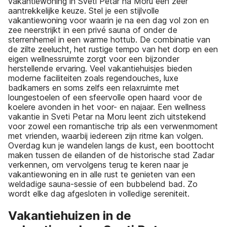
vakantiewoning in Sveti Petar na Moru een zeer
aantrekkelijke keuze. Stel je een stijlvolle
vakantiewoning voor waarin je na een dag vol zon en
zee neerstrijkt in een privé sauna of onder de
sterrenhemel in een warme hottub. De combinatie van
de zilte zeelucht, het rustige tempo van het dorp en een
eigen wellnessruimte zorgt voor een bijzonder
herstellende ervaring. Veel vakantiehuisjes bieden
moderne faciliteiten zoals regendouches, luxe
badkamers en soms zelfs een relaxruimte met
loungestoelen of een sfeervolle open haard voor de
koelere avonden in het voor- en najaar. Een wellness
vakantie in Sveti Petar na Moru leent zich uitstekend
voor zowel een romantische trip als een verwenmoment
met vrienden, waarbij iedereen zijn ritme kan volgen.
Overdag kun je wandelen langs de kust, een boottocht
maken tussen de eilanden of de historische stad Zadar
verkennen, om vervolgens terug te keren naar je
vakantiewoning en in alle rust te genieten van een
weldadige sauna-sessie of een bubbelend bad. Zo
wordt elke dag afgesloten in volledige sereniteit.
Vakantiehuizen in de