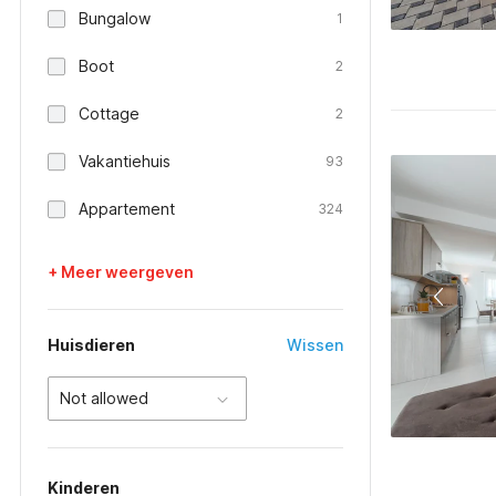
Bungalow
1
Boot
2
Cottage
2
Vakantiehuis
93
Appartement
324
+ Meer weergeven
Huisdieren
Wissen
Not allowed
Kinderen