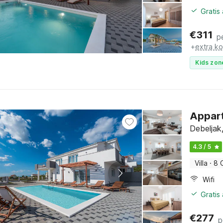
Gratis
€
311
p
+
extra k
Kids zon
Appart
Debeljak
4.3 / 5
Villa
·
8 
Wifi
Gratis
€
277
p