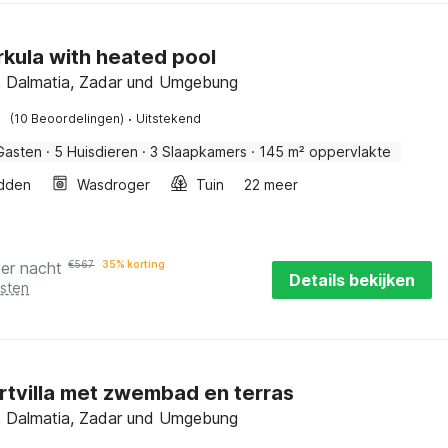
Orkula with heated pool
, Dalmatia, Zadar und Umgebung
·
(10 Beoordelingen)
Uitstekend
Gasten
·
5 Huisdieren
·
3 Slaapkamers
·
145 m² oppervlakte
dden
Wasdroger
Tuin
22 meer
per nacht
€
567
35% korting
Details bekijken
osten
tvilla met zwembad en terras
, Dalmatia, Zadar und Umgebung