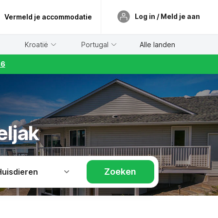
Log in / Meld je aan
Vermeld je accommodatie
Kroatië
Portugal
Alle landen
26
eljak
Zoeken
Huisdieren