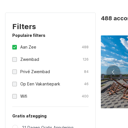
488 accom
Filters
Populaire filters
Aan Zee
488
Zwembad
126
Privé Zwembad
84
Op Een Vakantiepark
46
Wifi
400
Gratis afzegging
21 Dagen Gratis Annulering