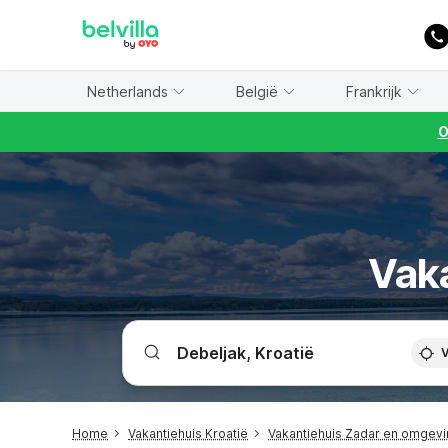
WIZARD MEMBER
Netherlands
België
Frankrijk
O
Vaka
V
Home
Vakantiehuis Kroatië
Vakantiehuis Zadar en omgev