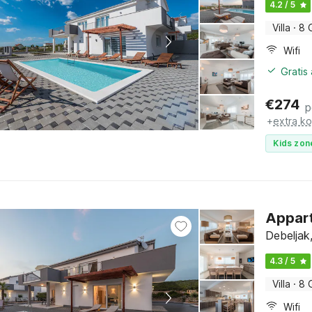
4.2 / 5
Villa
·
8 
Wifi
Gratis
€
274
p
+
extra k
Kids zon
Appart
Debeljak
4.3 / 5
Villa
·
8 
Wifi