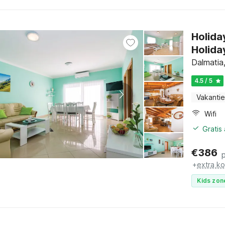
Holida
Holida
Dalmatia
4.5 / 5
Vakantie
Wifi
Gratis
€
386
+
extra k
Kids zon