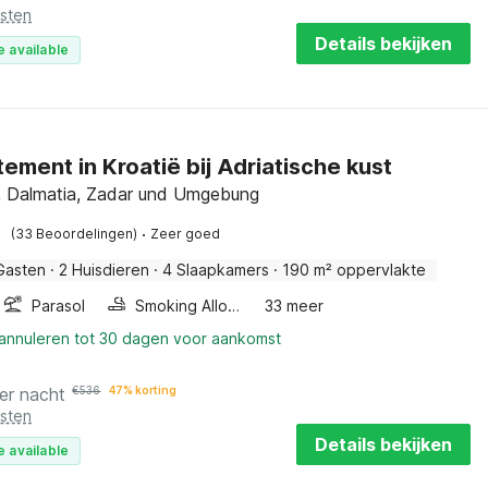
osten
Details bekijken
e available
ement in Kroatië bij Adriatische kust
, Dalmatia, Zadar und Umgebung
·
(33 Beoordelingen)
Zeer goed
Gasten
·
2 Huisdieren
·
4 Slaapkamers
·
190 m² oppervlakte
Parasol
Smoking Allowed
33 meer
 annuleren tot 30 dagen voor aankomst
er nacht
€
536
47% korting
osten
Details bekijken
e available