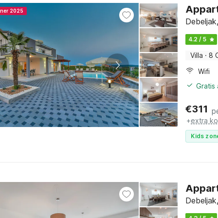
Appart
nner 2025
Debeljak
4.2 / 5
Villa
·
8 
Wifi
Gratis
€
311
p
+
extra k
Kids zon
Appart
Debeljak