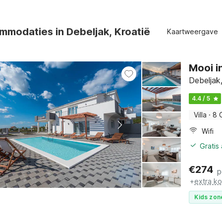
modaties in Debeljak, Kroatië
Kaartweergave
Mooi i
Debeljak
4.4 / 5
Villa
·
8 
Wifi
Gratis
€
274
p
+
extra k
Kids zon