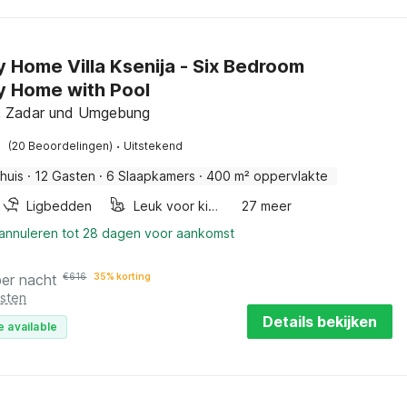
y Home Villa Ksenija - Six Bedroom
y Home with Pool
, Zadar und Umgebung
·
(20 Beoordelingen)
Uitstekend
huis
·
12 Gasten
·
6 Slaapkamers
·
400 m² oppervlakte
Ligbedden
Leuk voor kinderen
27 meer
 annuleren tot 28 dagen voor aankomst
per nacht
€
616
35% korting
osten
Details bekijken
e available