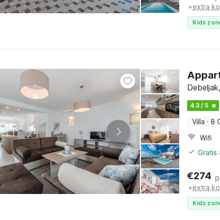
+
extra k
Kids zon
Appart
Debeljak
4.3 / 5
Villa
·
8 
Wifi
Gratis
€
274
p
+
extra k
Kids zon