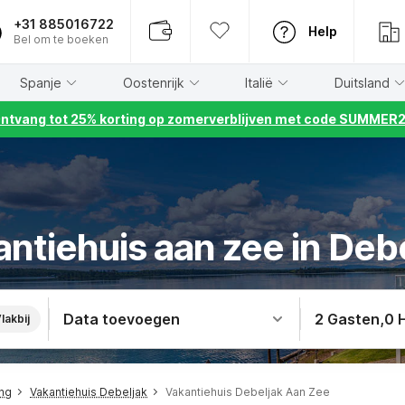
+31 885016722
Help
Bel om te boeken
Spanje
Oostenrijk
Italië
Duitsland
ntvang tot 25% korting op zomerverblijven met code SUMMER
ntiehuis aan zee in Deb
Data toevoegen
2 Gasten
,
0 
lakbij
ing
Vakantiehuis Debeljak
Vakantiehuis Debeljak Aan Zee