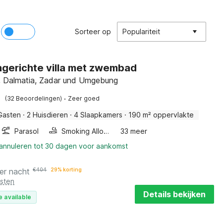
Sorteer op
Populariteit
ngerichte villa met zwembad
, Dalmatia, Zadar und Umgebung
·
(32 Beoordelingen)
Zeer goed
Gasten
·
2 Huisdieren
·
4 Slaapkamers
·
190 m² oppervlakte
Parasol
Smoking Allowed
33 meer
 annuleren tot 30 dagen voor aankomst
er nacht
€
404
29% korting
osten
Details bekijken
e available