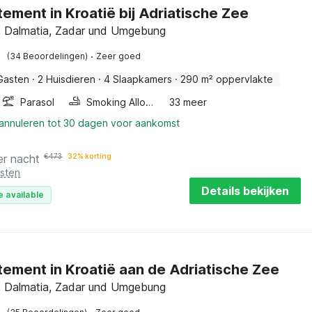
ement in Kroatië bij Adriatische Zee
, Dalmatia, Zadar und Umgebung
·
(34 Beoordelingen)
Zeer goed
Gasten
·
2 Huisdieren
·
4 Slaapkamers
·
290 m² oppervlakte
Parasol
Smoking Allowed
33 meer
 annuleren tot 30 dagen voor aankomst
er nacht
€
473
32% korting
osten
Details bekijken
e available
ement in Kroatië aan de Adriatische Zee
, Dalmatia, Zadar und Umgebung