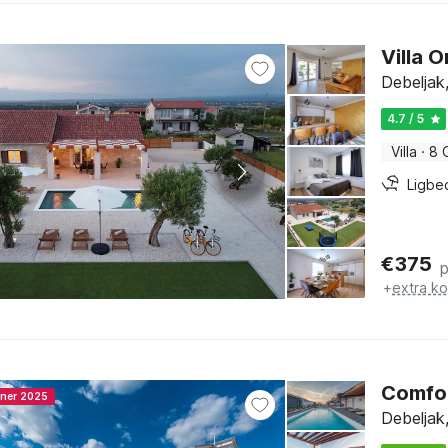
Villa 
Debeljak
4.7 / 5
Villa
·
8 
Ligbe
€
375
+
extra k
Comfor
nner 2025
Debeljak