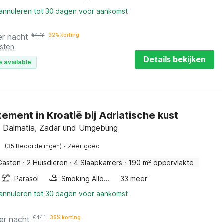
 annuleren tot 30 dagen voor aankomst
er nacht
€
473
32% korting
osten
Details bekijken
e available
ement in Kroatië bij Adriatische kust
, Dalmatia, Zadar und Umgebung
·
(35 Beoordelingen)
Zeer goed
Gasten
·
2 Huisdieren
·
4 Slaapkamers
·
190 m² oppervlakte
Parasol
Smoking Allowed
33 meer
 annuleren tot 30 dagen voor aankomst
er nacht
€
441
35% korting