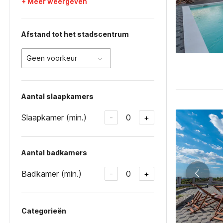
+ Meer weergeven
Afstand tot het stadscentrum
Geen voorkeur
Aantal slaapkamers
Slaapkamer (min.)
0
-
+
Aantal badkamers
Badkamer (min.)
0
-
+
Categorieën