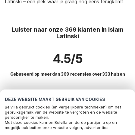
Latinski – een plek waar je graag nog eens terugkomt.
Luister naar onze 369 klanten in Islam
Latinski
4.5/5
Gebaseerd op meer dan 369 recensies over 333 huizen
Meest populaire bestemmingen voor
DEZE WEBSITE MAAKT GEBRUIK VAN COOKIES
vakantie
Belvilla gebruikt cookies (en vergelijkbare technieken) om het
gebruiksgemak van de website te vergroten en de website
persoonlijker te maken.
Top steden met top voorzieningen voor vakantie
Met deze cookies kunnen Belvilla en derde partijen u op en
mogelijk ook buiten onze website volgen, advertenties
Vakantie appartementen maranovici
Populaire voorzieningen voor vakantie in Islam-latinski
afstemmen op uw interesses en u informatie laten delen via