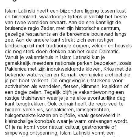
Islam Latinski heeft een bijzondere ligging tussen kust
en binnenland, waardoor je tijdens je verblijf het beste
van twee werelden ervaart. Aan de ene kant ligt de
bruisende regio Zadar, met zijn historische centrum,
gezellige restaurants en de beroemde boulevard langs
zee. Aan de andere kant strekt zich een rustiger
landschap uit met traditionele dorpen, velden en heuvels
die nog sterk doen denken aan het oude Dalmatië.
Vanuit je vakantiehuis in Islam Latinski kun je
gemakkelijk meerdere nationale parken bezoeken, zoals
Paklenica met zijn indrukwekkende kloven, Krka met de
bekende watervallen en Kornati, een unieke archipel die
je per boot verkent. De omgeving is uitstekend voor
activiteiten als wandelen, fietsen, klimmen, kajakken of
een dagje zeilen. Tegelijk blijft je vakantiewoning een
rustige thuishaven waar je je na elke avontuurlijke dag
kunt terugtrekken. Ook culinair heeft de regio veel te
bieden: verse vis, schaaldieren, lamsgerechten,
huisgemaakte kazen en olijfolie, vaak geserveerd in
kleinschalige konoba’s waar je warm ontvangen wordt.
Of je nu komt voor natuur, cultuur, gastronomie of
simpelweg ontspanning, Islam Latinski vormt een