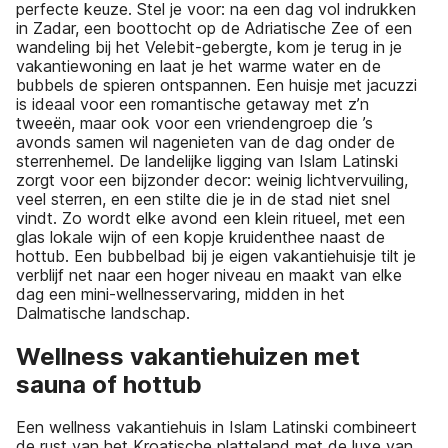
perfecte keuze. Stel je voor: na een dag vol indrukken
in Zadar, een boottocht op de Adriatische Zee of een
wandeling bij het Velebit-gebergte, kom je terug in je
vakantiewoning en laat je het warme water en de
bubbels de spieren ontspannen. Een huisje met jacuzzi
is ideaal voor een romantische getaway met z’n
tweeën, maar ook voor een vriendengroep die ’s
avonds samen wil nagenieten van de dag onder de
sterrenhemel. De landelijke ligging van Islam Latinski
zorgt voor een bijzonder decor: weinig lichtvervuiling,
veel sterren, en een stilte die je in de stad niet snel
vindt. Zo wordt elke avond een klein ritueel, met een
glas lokale wijn of een kopje kruidenthee naast de
hottub. Een bubbelbad bij je eigen vakantiehuisje tilt je
verblijf net naar een hoger niveau en maakt van elke
dag een mini-wellnesservaring, midden in het
Dalmatische landschap.
Wellness vakantiehuizen met
sauna of hottub
Een wellness vakantiehuis in Islam Latinski combineert
de rust van het Kroatische platteland met de luxe van