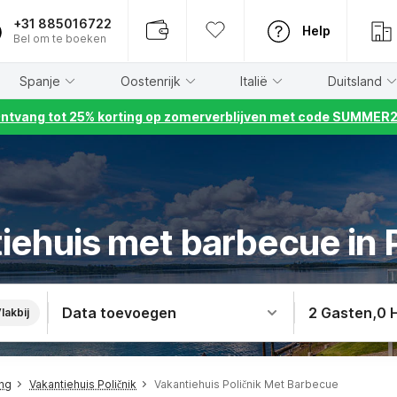
+31 885016722
Help
Bel om te boeken
Spanje
Oostenrijk
Italië
Duitsland
ntvang tot 25% korting op zomerverblijven met code SUMMER
iehuis met barbecue in P
Data toevoegen
2 Gasten
,
0 
lakbij
ing
Vakantiehuis Poličnik
Vakantiehuis Poličnik Met Barbecue