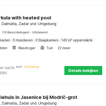
Orkula with heated pool
, Dalmatia, Zadar und Umgebung
·
(10 Beoordelingen)
Uitstekend
Gasten
·
5 Huisdieren
·
3 Slaapkamers
·
145 m² oppervlakte
dden
Wasdroger
Tuin
22 meer
per nacht
€
567
35% korting
Details bekijken
osten
iehuis in Jasenice bij Modrič-grot
, Dalmatia, Zadar und Umgebung