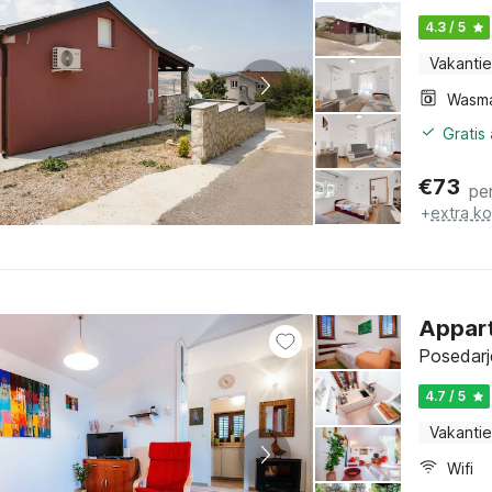
4.3 / 5
Vakantie
Wasm
Gratis
€
73
pe
+
extra k
Appart
Posedarj
4.7 / 5
Vakantie
Wifi