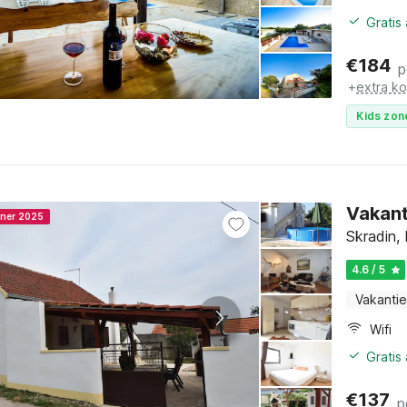
Gratis
€
184
p
+
extra k
Kids zon
Vakant
nner 2025
Skradin,
4.6 / 5
Vakantie
Wifi
Gratis
€
137
p