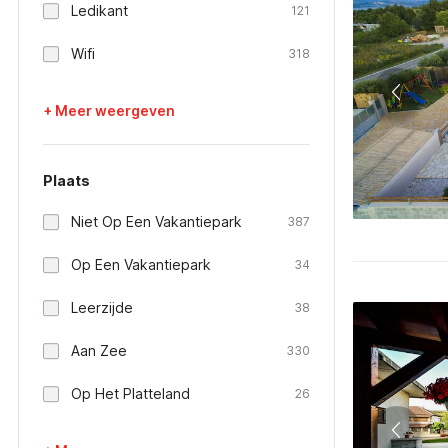
Ledikant
121
Wifi
318
+ Meer weergeven
Plaats
Niet Op Een Vakantiepark
387
Op Een Vakantiepark
34
Leerzijde
38
Aan Zee
330
Op Het Platteland
26