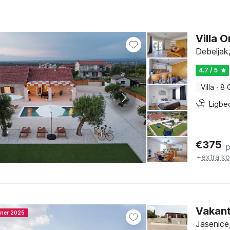
Villa 
Debeljak
4.7 / 5
Villa
·
8 
Ligbe
€
375
+
extra k
Vakant
nner 2025
Jasenice