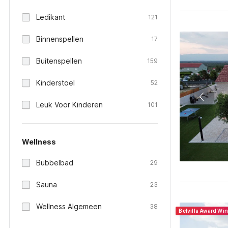
Ledikant
121
Binnenspellen
17
Buitenspellen
159
Kinderstoel
52
Leuk Voor Kinderen
101
Wellness
Bubbelbad
29
Sauna
23
Wellness Algemeen
38
Belvilla Award Wi