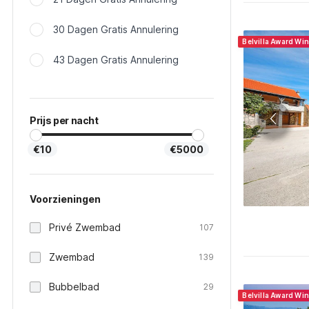
30 Dagen Gratis Annulering
Belvilla Award Wi
43 Dagen Gratis Annulering
Prijs per nacht
€10
€5000
Voorzieningen
Privé Zwembad
107
Zwembad
139
Bubbelbad
29
Belvilla Award Wi