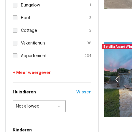
Bungalow
1
Boot
2
Cottage
2
Vakantiehuis
98
Belvilla Award Wi
Appartement
234
+ Meer weergeven
Huisdieren
Wissen
Not allowed
Kinderen