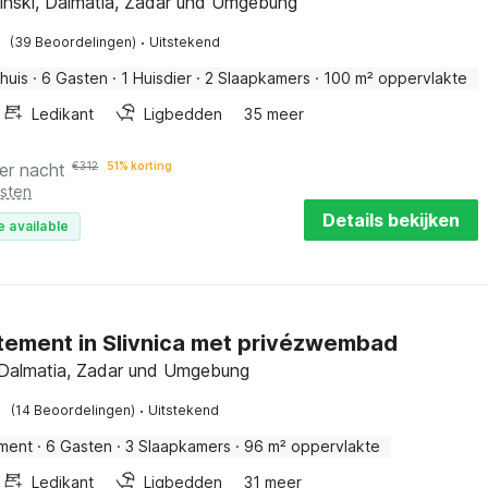
tinski, Dalmatia, Zadar und Umgebung
·
(39 Beoordelingen)
Uitstekend
huis
·
6 Gasten
·
1 Huisdier
·
2 Slaapkamers
·
100 m² oppervlakte
Ledikant
Ligbedden
35 meer
er nacht
€
312
51% korting
osten
Details bekijken
e available
ement in Slivnica met privézwembad
, Dalmatia, Zadar und Umgebung
·
(14 Beoordelingen)
Uitstekend
ment
·
6 Gasten
·
3 Slaapkamers
·
96 m² oppervlakte
Ledikant
Ligbedden
31 meer