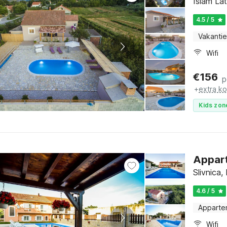
Islam La
4.5 / 5
Vakantie
Wifi
€
156
p
+
extra k
Kids zon
Appart
Slivnica
4.6 / 5
Apparte
Wifi