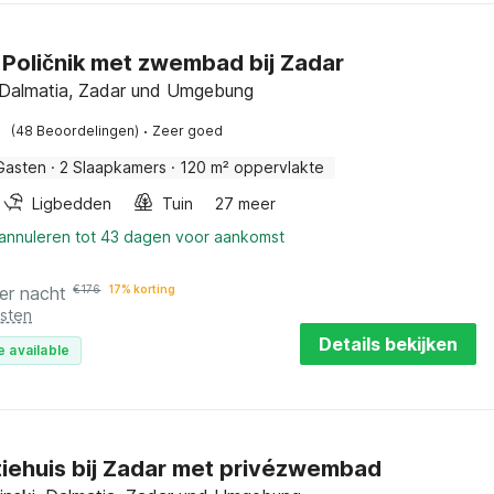
in Poličnik met zwembad bij Zadar
, Dalmatia, Zadar und Umgebung
·
(48 Beoordelingen)
Zeer goed
Gasten
·
2 Slaapkamers
·
120 m² oppervlakte
Ligbedden
Tuin
27 meer
 annuleren tot 43 dagen voor aankomst
er nacht
€
176
17% korting
osten
Details bekijken
e available
iehuis bij Zadar met privézwembad