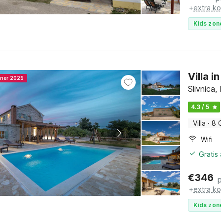
+
extra k
Kids zon
Villa 
nner 2025
Slivnica
4.3 / 5
Villa
·
8 
Wifi
Gratis
€
346
+
extra k
Kids zon