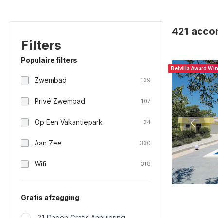
421 accom
Filters
Populaire filters
Belvilla Award Wi
Zwembad
139
Privé Zwembad
107
Op Een Vakantiepark
34
Aan Zee
330
Wifi
318
Gratis afzegging
21 Dagen Gratis Annulering