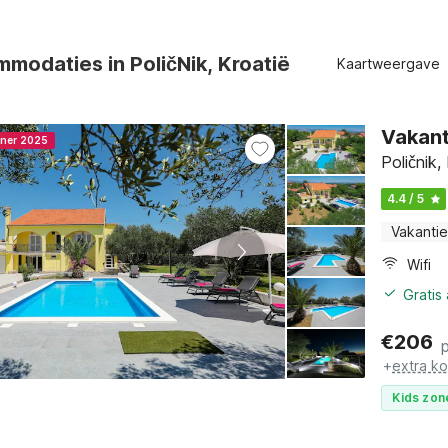
modaties in PoličNik, Kroatië
Kaartweergave
Vakant
nner 2025
Poličnik
4.4 / 5
Vakantie
Wifi
Gratis
€
206
+
extra k
Kids zon