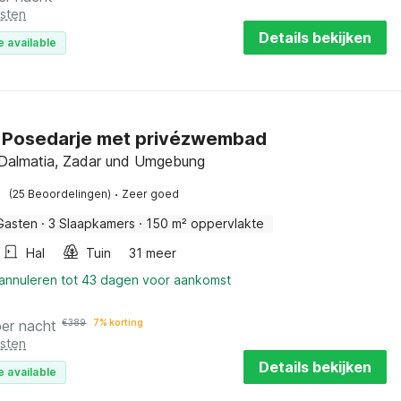
osten
Details bekijken
e available
in Posedarje met privézwembad
, Dalmatia, Zadar und Umgebung
·
(25 Beoordelingen)
Zeer goed
Gasten
·
3 Slaapkamers
·
150 m² oppervlakte
Hal
Tuin
31 meer
 annuleren tot 43 dagen voor aankomst
per nacht
€
389
7% korting
osten
Details bekijken
e available