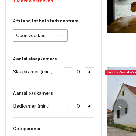
+ Meer weergeven
Afstand tot het stadscentrum
Geen voorkeur
Aantal slaapkamers
Slaapkamer (min.)
0
-
+
Belvilla Award Wi
Aantal badkamers
Badkamer (min.)
0
-
+
Categorieën