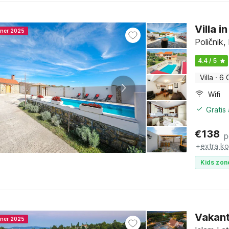
Villa 
nner 2025
Poličnik
4.4 / 5
Villa
·
6 
Wifi
Gratis
€
138
p
+
extra k
Kids zon
Vakant
nner 2025