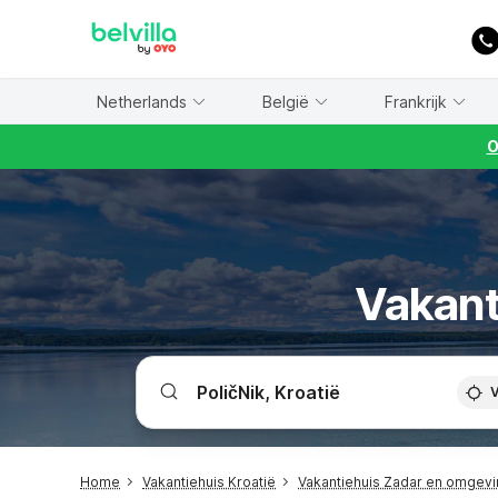
WIZARD MEMBER
Netherlands
België
Frankrijk
O
Vakant
V
Home
Vakantiehuis Kroatië
Vakantiehuis Zadar en omgev