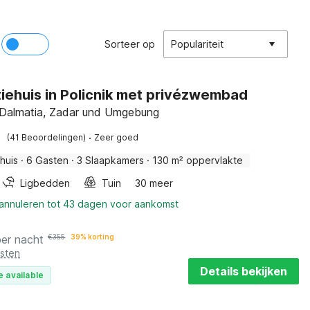
Sorteer op
Populariteit
iehuis in Policnik met privézwembad
, Dalmatia, Zadar und Umgebung
·
(41 Beoordelingen)
Zeer goed
huis
·
6 Gasten
·
3 Slaapkamers
·
130 m² oppervlakte
Ligbedden
Tuin
30 meer
 annuleren tot 43 dagen voor aankomst
per nacht
€
355
39% korting
osten
Details bekijken
e available