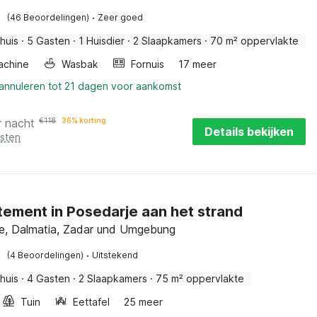
·
(46 Beoordelingen)
Zeer goed
huis
·
5 Gasten
·
1 Huisdier
·
2 Slaapkamers
·
70 m² oppervlakte
achine
Wasbak
Fornuis
17 meer
 annuleren tot 21 dagen voor aankomst
r nacht
€
118
36% korting
Details bekijken
osten
ement in Posedarje aan het strand
e, Dalmatia, Zadar und Umgebung
·
(4 Beoordelingen)
Uitstekend
huis
·
4 Gasten
·
2 Slaapkamers
·
75 m² oppervlakte
Tuin
Eettafel
25 meer