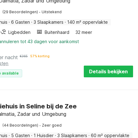
, Dalmatia, Zadar und Umgebung
·
(29 Beoordelingen)
Uitstekend
huis
·
6 Gasten
·
3 Slaapkamers
·
140 m² oppervlakte
Ligbedden
Buitenhaard
32 meer
 annuleren tot 43 dagen voor aankomst
er nacht
€
365
57% korting
sten
Details bekijken
 available
ehuis in Seline bij de Zee
Dalmatia, Zadar und Umgebung
·
(44 Beoordelingen)
Zeer goed
huis
·
5 Gasten
·
1 Huisdier
·
3 Slaapkamers
·
60 m² oppervlakte