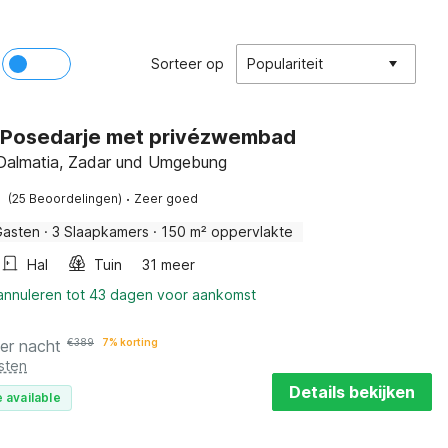
Sorteer op
Populariteit
in Posedarje met privézwembad
, Dalmatia, Zadar und Umgebung
·
(25 Beoordelingen)
Zeer goed
Gasten
·
3 Slaapkamers
·
150 m² oppervlakte
Hal
Tuin
31 meer
 annuleren tot 43 dagen voor aankomst
er nacht
€
389
7% korting
sten
Details bekijken
 available