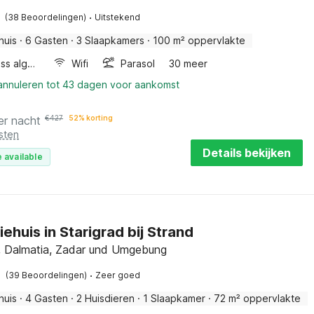
·
(38 Beoordelingen)
Uitstekend
huis
·
6 Gasten
·
3 Slaapkamers
·
100 m² oppervlakte
Wellness algemeen
Wifi
Parasol
30 meer
 annuleren tot 43 dagen voor aankomst
er nacht
€
427
52% korting
sten
Details bekijken
 available
ehuis in Starigrad bij Strand
d, Dalmatia, Zadar und Umgebung
·
(39 Beoordelingen)
Zeer goed
huis
·
4 Gasten
·
2 Huisdieren
·
1 Slaapkamer
·
72 m² oppervlakte