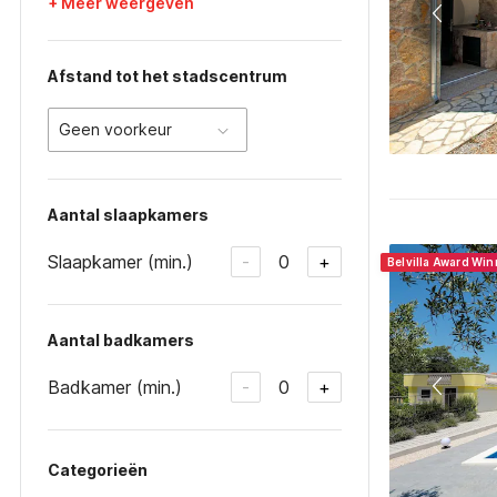
+ Meer weergeven
Afstand tot het stadscentrum
Geen voorkeur
Aantal slaapkamers
Slaapkamer (min.)
0
-
+
Belvilla Award Wi
Aantal badkamers
Badkamer (min.)
0
-
+
Categorieën