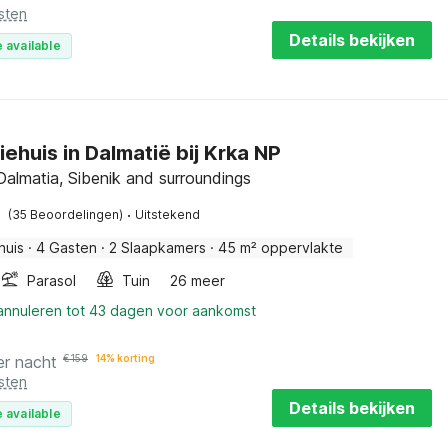
sten
Details bekijken
 available
ehuis in Dalmatië bij Krka NP
Dalmatia, Sibenik and surroundings
·
(35 Beoordelingen)
Uitstekend
huis
·
4 Gasten
·
2 Slaapkamers
·
45 m² oppervlakte
Parasol
Tuin
26 meer
 annuleren tot 43 dagen voor aankomst
er nacht
€
159
14% korting
sten
Details bekijken
 available