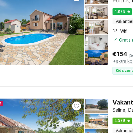
Poličnik
4.8 / 5
Vakantie
Wifi
Gratis
€
154
p
+
extra ko
Kids zone
Vakanti
4
Seline, 
4.3 / 5
Vakantie