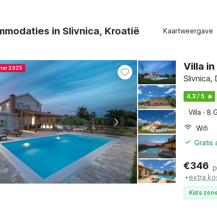
modaties in Slivnica, Kroatië
Kaartweergave
Villa 
nner 2025
Slivnica
4.3 / 5
Villa
·
8 
Wifi
Gratis
€
346
p
+
extra ko
Kids zone