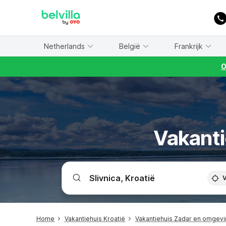
WIZARD MEMBER
Netherlands
België
Frankrijk
O
Vakanti
V
Home
Vakantiehuis Kroatië
Vakantiehuis Zadar en omgev