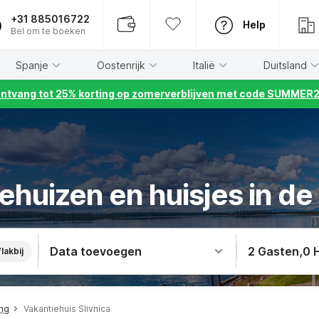
+31 885016722
Help
Bel om te boeken
Spanje
Oostenrijk
Italië
Duitsland
ntvang tot 25% korting op zomerverblijven met code SUMMER
ehuizen en huisjes in de 
Data toevoegen
2 Gasten
,
0 
lakbij
ing
Vakantiehuis Slivnica