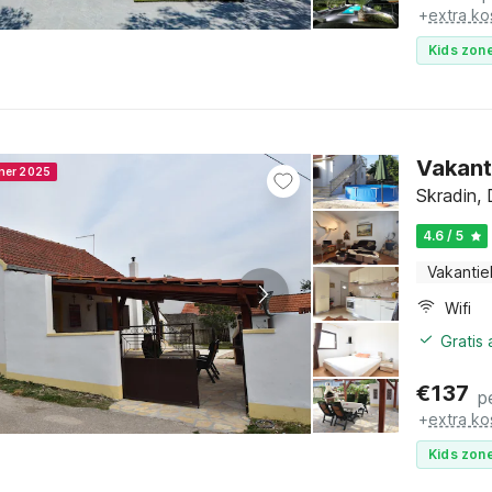
+
extra ko
Kids zone
Vakanti
nner 2025
Skradin, 
4.6 / 5
Vakantie
Wifi
Gratis
€
137
p
+
extra ko
Kids zone