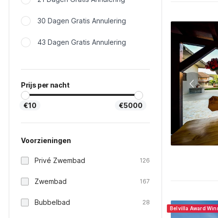
30 Dagen Gratis Annulering
43 Dagen Gratis Annulering
Prijs per nacht
€10
€5000
Voorzieningen
Privé Zwembad
126
Zwembad
167
Bubbelbad
28
Belvilla Award Wi