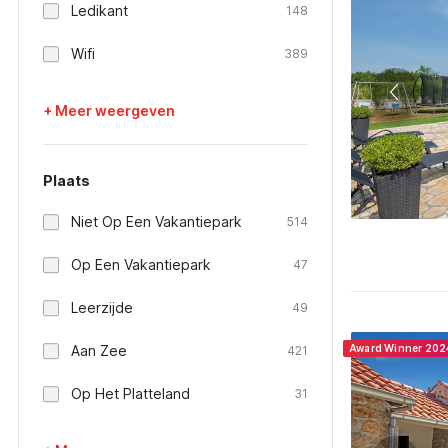
Ledikant
148
Wifi
389
+ Meer weergeven
Plaats
Niet Op Een Vakantiepark
514
Op Een Vakantiepark
47
Leerzijde
49
Aan Zee
Award Winner 202
421
Op Het Platteland
31