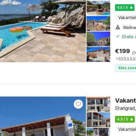
4.5 / 5
Vakantie
Gratis
€
199
p
+
extra ko
Kids zone
Vakanti
Starigra
4.3 / 5
Vakantie