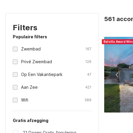
561 accom
Filters
Populaire filters
Belvilla Award Wi
Zwembad
167
Privé Zwembad
126
Op Een Vakantiepark
47
Aan Zee
421
Wifi
389
Gratis afzegging
21 Dagen Gratis Annulering