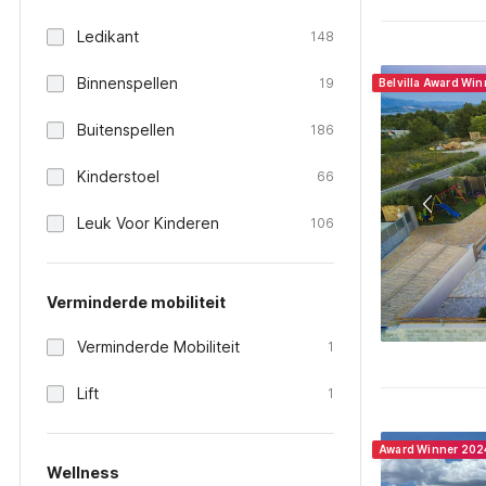
Ledikant
148
Binnenspellen
19
Belvilla Award Wi
Buitenspellen
186
Kinderstoel
66
Leuk Voor Kinderen
106
Verminderde mobiliteit
Verminderde Mobiliteit
1
Lift
1
Award Winner 202
Wellness