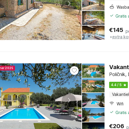
Wasb
Gratis
€
145
p
+
extra ko
Vakant
nner 2025
Poličnik
4.4 / 5
Vakantie
Wifi
Gratis
€
206
p