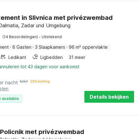
ement in Slivnica met privézwembad
, Dalmatia, Zadar und Umgebung
·
(14 Beoordelingen)
Uitstekend
ment
·
6 Gasten
·
3 Slaapkamers
·
96 m² oppervlakte
Ledikant
Ligbedden
31 meer
 annuleren tot 43 dagen voor aankomst
er nacht
€
254
29% korting
sten
Details bekijken
 available
in Policnik met privézwembad