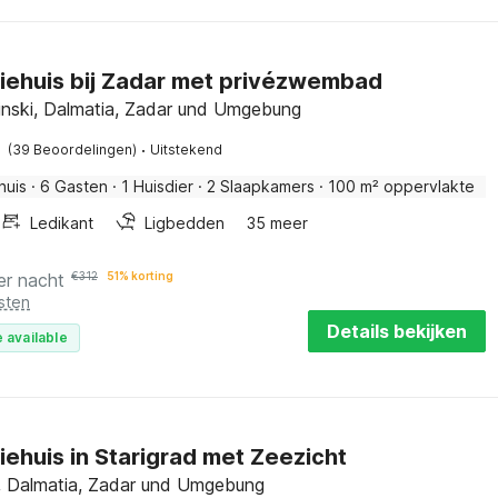
iehuis bij Zadar met privézwembad
tinski, Dalmatia, Zadar und Umgebung
·
(39 Beoordelingen)
Uitstekend
huis
·
6 Gasten
·
1 Huisdier
·
2 Slaapkamers
·
100 m² oppervlakte
Ledikant
Ligbedden
35 meer
er nacht
€
312
51% korting
sten
Details bekijken
 available
iehuis in Starigrad met Zeezicht
d, Dalmatia, Zadar und Umgebung