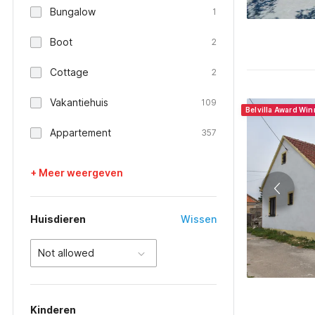
Bungalow
1
Boot
2
Cottage
2
Vakantiehuis
109
Belvilla Award Wi
Appartement
357
+ Meer weergeven
Huisdieren
Wissen
Not allowed
Kinderen