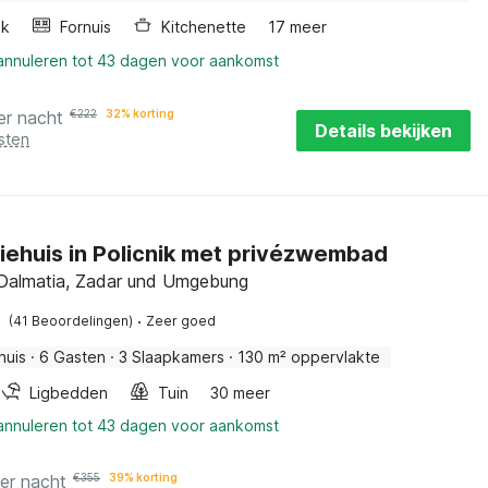
ak
Fornuis
Kitchenette
17 meer
 annuleren tot 43 dagen voor aankomst
er nacht
€
222
32% korting
Details bekijken
sten
iehuis in Policnik met privézwembad
, Dalmatia, Zadar und Umgebung
·
(41 Beoordelingen)
Zeer goed
huis
·
6 Gasten
·
3 Slaapkamers
·
130 m² oppervlakte
Ligbedden
Tuin
30 meer
 annuleren tot 43 dagen voor aankomst
er nacht
€
355
39% korting