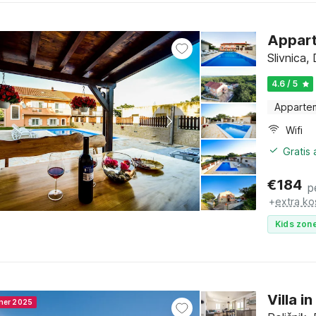
Appart
Slivnica
4.6 / 5
Apparte
Wifi
Gratis
€
184
p
+
extra ko
Kids zone
Villa 
nner 2025