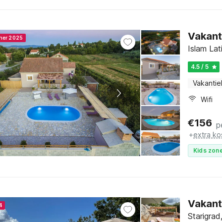
Vakant
nner 2025
Islam La
4.5 / 5
Vakantie
Wifi
€
156
p
+
extra ko
Kids zone
Vakant
4
Starigra