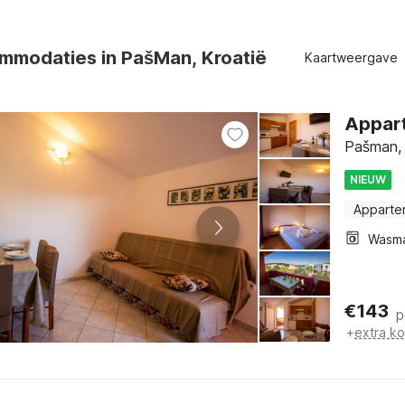
mmodaties in PašMan, Kroatië
Kaartweergave
Appart
Pašman, 
NIEUW
Apparte
Wasm
€
143
p
+
extra k