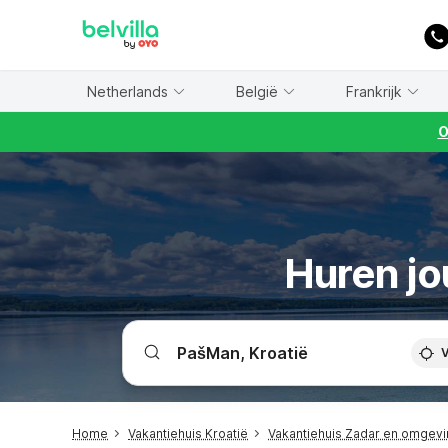
WIZARD MEMBER
Netherlands
België
Frankrijk
O
Huren jo
V
Home
Vakantiehuis Kroatië
Vakantiehuis Zadar en omgev