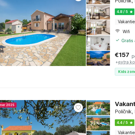
Poličnik
4.8 / 5
Vakantie
Wifi
Gratis
€
157
p
+
extra k
Kids zon
Vakant
nner 2025
Poličnik
4.4 / 5
Vakantie