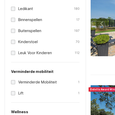
Ledikant
180
Binnenspellen
17
Buitenspellen
197
Kinderstoel
70
Leuk Voor Kinderen
112
Verminderde mobiliteit
Verminderde Mobiliteit
1
Belvilla Award Wi
Lift
1
Wellness