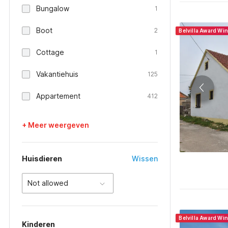
Bungalow
1
Boot
2
Belvilla Award Wi
Cottage
1
Vakantiehuis
125
Appartement
412
+ Meer weergeven
Huisdieren
Wissen
Not allowed
Belvilla Award Wi
Kinderen