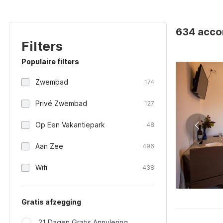
634 acco
Filters
Populaire filters
Zwembad
174
Privé Zwembad
127
Op Een Vakantiepark
48
Aan Zee
496
Wifi
438
Gratis afzegging
21 Dagen Gratis Annulering