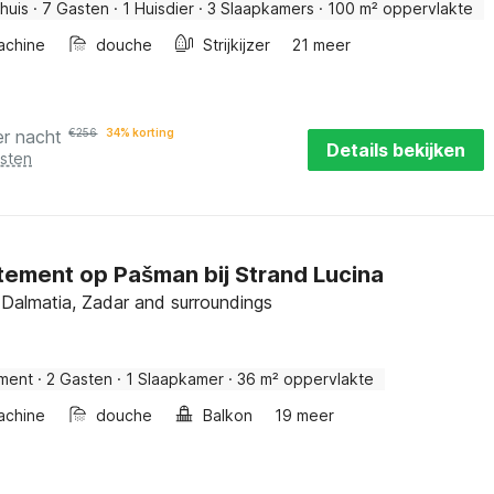
huis
·
7 Gasten
·
1 Huisdier
·
3 Slaapkamers
·
100 m² oppervlakte
achine
douche
Strijkijzer
21 meer
er nacht
€
256
34% korting
Details bekijken
osten
ement op Pašman bij Strand Lucina
Dalmatia, Zadar and surroundings
ment
·
2 Gasten
·
1 Slaapkamer
·
36 m² oppervlakte
achine
douche
Balkon
19 meer