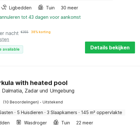
Ligbedden
Tuin
30 meer
 annuleren tot 43 dagen voor aankomst
er nacht
€
355
38% korting
osten
Details bekijken
e available
Orkula with heated pool
, Dalmatia, Zadar und Umgebung
·
(10 Beoordelingen)
Uitstekend
Gasten
·
5 Huisdieren
·
3 Slaapkamers
·
145 m² oppervlakte
dden
Wasdroger
Tuin
22 meer