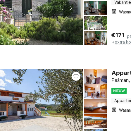
Vakantie
Wasm
€
171
p
+
extra k
Appart
Pašman, 
NIEUW
Apparte
Wasm