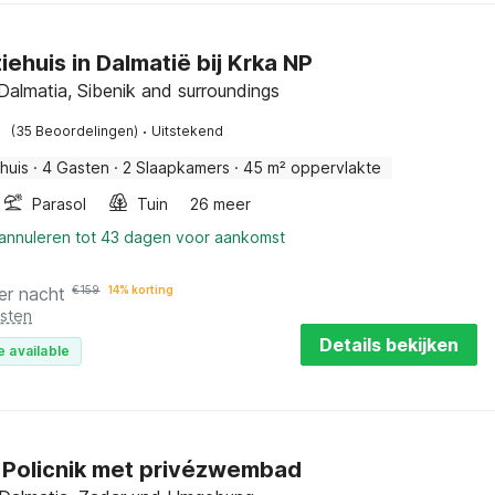
iehuis in Dalmatië bij Krka NP
 Dalmatia, Sibenik and surroundings
·
(35 Beoordelingen)
Uitstekend
huis
·
4 Gasten
·
2 Slaapkamers
·
45 m² oppervlakte
Parasol
Tuin
26 meer
 annuleren tot 43 dagen voor aankomst
er nacht
€
159
14% korting
osten
Details bekijken
e available
in Policnik met privézwembad