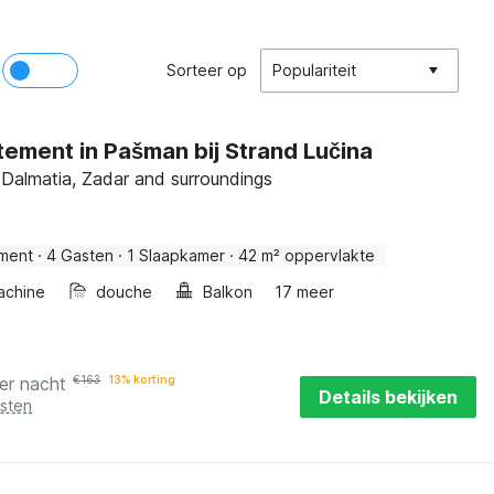
Sorteer op
Populariteit
ement in Pašman bij Strand Lučina
Dalmatia, Zadar and surroundings
ment
·
4 Gasten
·
1 Slaapkamer
·
42 m² oppervlakte
achine
douche
Balkon
17 meer
er nacht
€
163
13% korting
Details bekijken
osten