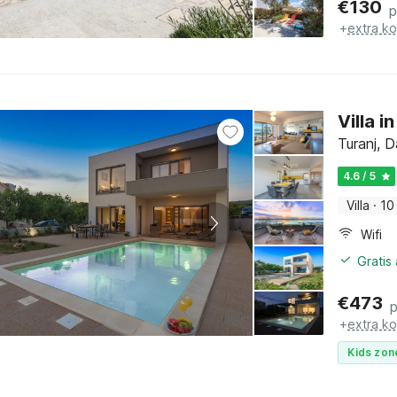
€
130
p
+
extra k
Villa i
Turanj, 
4.6 / 5
Villa
·
10
Wifi
Gratis
€
473
+
extra k
Kids zon