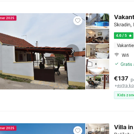
Vakant
nner 2025
Skradin,
4.6 / 5
Vakantie
Wifi
Gratis
€
137
p
+
extra k
Kids zon
Villa 
nner 2025