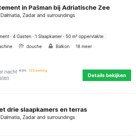
ement in Pašman bij Adriatische Zee
Dalmatia, Zadar and surroundings
ment
·
4 Gasten
·
1 Slaapkamer
·
50 m² oppervlakte
achine
douche
Balkon
18 meer
er nacht
€
174
13% korting
Details bekijken
osten
et drie slaapkamers en terras
Dalmatia, Zadar and surroundings