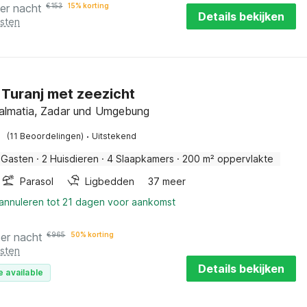
er nacht
€
153
15% korting
Details bekijken
osten
n Turanj met zeezicht
Dalmatia, Zadar und Umgebung
·
(11 Beoordelingen)
Uitstekend
 Gasten
·
2 Huisdieren
·
4 Slaapkamers
·
200 m² oppervlakte
Parasol
Ligbedden
37 meer
 annuleren tot 21 dagen voor aankomst
per nacht
€
965
50% korting
osten
Details bekijken
e available