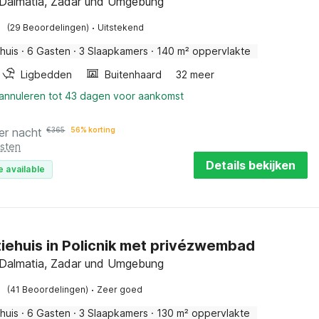
, Dalmatia, Zadar und Umgebung
·
(29 Beoordelingen)
Uitstekend
huis
·
6 Gasten
·
3 Slaapkamers
·
140 m² oppervlakte
Ligbedden
Buitenhaard
32 meer
 annuleren tot 43 dagen voor aankomst
er nacht
€
365
56% korting
osten
Details bekijken
e available
iehuis in Policnik met privézwembad
, Dalmatia, Zadar und Umgebung
·
(41 Beoordelingen)
Zeer goed
huis
·
6 Gasten
·
3 Slaapkamers
·
130 m² oppervlakte