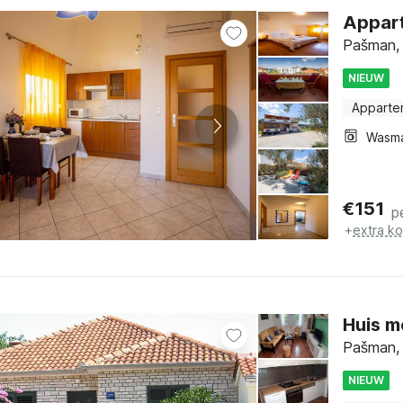
Appart
Pašman, 
NIEUW
Apparte
Wasm
€
151
p
+
extra k
Huis m
Pašman, 
NIEUW