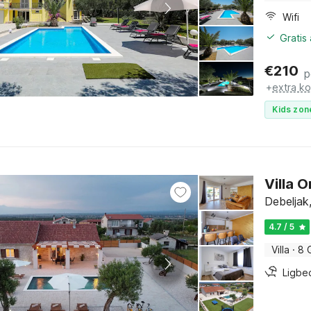
Wifi
Gratis
€
210
p
+
extra k
Kids zon
Villa 
Debeljak
4.7 / 5
Villa
·
8 
Ligbe