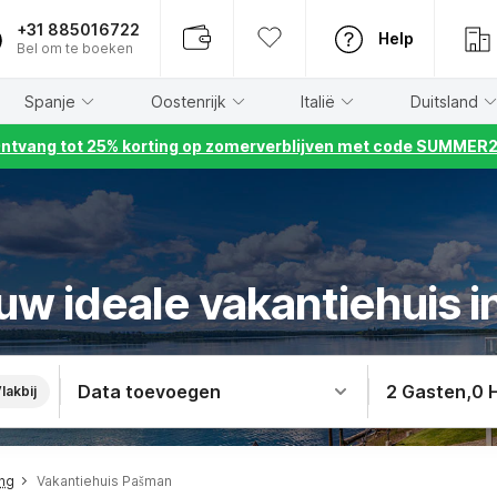
+31 885016722
Help
Bel om te boeken
Spanje
Oostenrijk
Italië
Duitsland
ntvang tot 25% korting op zomerverblijven met code SUMMER
uw ideale vakantiehuis 
Data toevoegen
2 Gasten
,
0 
lakbij
ing
Vakantiehuis Pašman