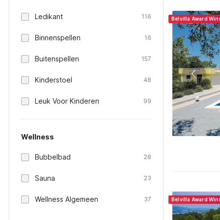
Ledikant
116
Belvilla Award Wi
Binnenspellen
16
Buitenspellen
157
Kinderstoel
48
Leuk Voor Kinderen
99
Wellness
Bubbelbad
28
Sauna
23
Wellness Algemeen
37
Belvilla Award Wi