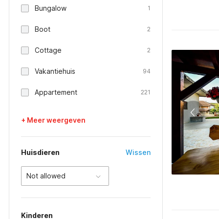
Bungalow
1
Boot
2
Cottage
2
Vakantiehuis
94
Appartement
221
+ Meer weergeven
Huisdieren
Wissen
Not allowed
Kinderen