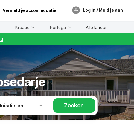
Log in / Meld je aan
Vermeld je accommodatie
Kroatië
Portugal
Alle landen
26
osedarje
Zoeken
Huisdieren