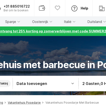
+31 885016722
Help
Bel om te boeken
Spanje
Oostenrijk
Italië
Duitsland
ntvang tot 25% korting op zomerverblijven met code SUMMER
ehuis met barbecue in P
Data toevoegen
2 Gasten
,
0 
lakbij
ing
Vakantiehuis Posedarje
Vakantiehuis Posedarje Met Barbecue