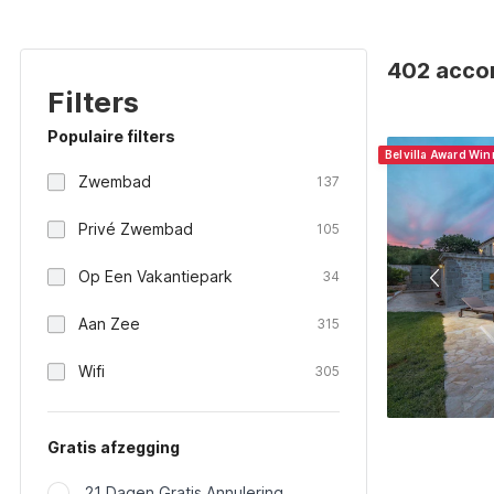
402 accom
Filters
Populaire filters
Belvilla Award Wi
Zwembad
137
Privé Zwembad
105
Op Een Vakantiepark
34
Aan Zee
315
Wifi
305
Gratis afzegging
21 Dagen Gratis Annulering