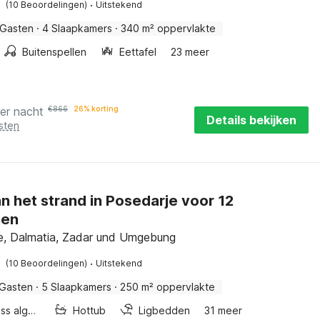
·
(10 Beoordelingen)
Uitstekend
 Gasten
·
4 Slaapkamers
·
340 m² oppervlakte
Buitenspellen
Eettafel
23 meer
er nacht
€
866
26% korting
Details bekijken
sten
an het strand in Posedarje voor 12
nen
e, Dalmatia, Zadar und Umgebung
·
(10 Beoordelingen)
Uitstekend
 Gasten
·
5 Slaapkamers
·
250 m² oppervlakte
Wellness algemeen
Hottub
Ligbedden
31 meer