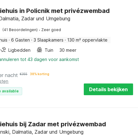
iehuis in Policnik met privézwembad
, Dalmatia, Zadar und Umgebung
·
(41 Beoordelingen)
Zeer goed
huis
·
6 Gasten
·
3 Slaapkamers
·
130 m² oppervlakte
Ligbedden
Tuin
30 meer
 annuleren tot 43 dagen voor aankomst
er nacht
€
355
38% korting
sten
Details bekijken
 available
iehuis bij Zadar met privézwembad
tinski, Dalmatia, Zadar und Umgebung