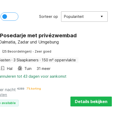
Sorteer op
Populariteit
in Posedarje met privézwembad
, Dalmatia, Zadar und Umgebung
·
(25 Beoordelingen)
Zeer goed
Gasten
·
3 Slaapkamers
·
150 m² oppervlakte
Hal
Tuin
31 meer
 annuleren tot 43 dagen voor aankomst
er nacht
€
389
7% korting
sten
Details bekijken
 available