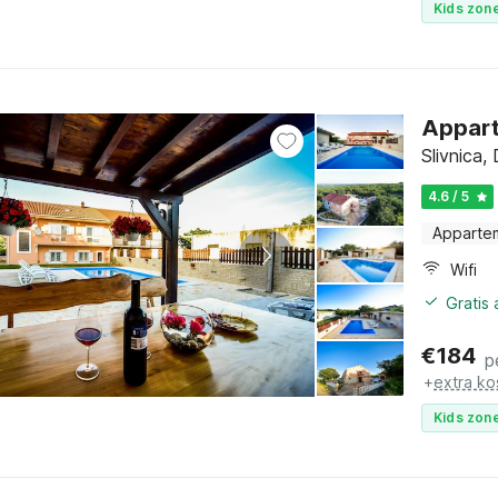
Kids zone
Appart
Slivnica
4.6 / 5
Apparte
Wifi
Gratis
€
184
p
+
extra ko
Kids zone