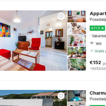
Appart
Posedarj
4.7 / 5
Vakantie
Wifi
Gratis
€
152
p
+
extra ko
Charma
Posedarj