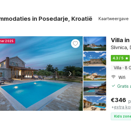
modaties in Posedarje, Kroatië
Kaartweergave
Villa 
nner 2025
Slivnica
4.3 / 5
Villa
·
8 
Wifi
Gratis
€
346
p
+
extra ko
Kids zone