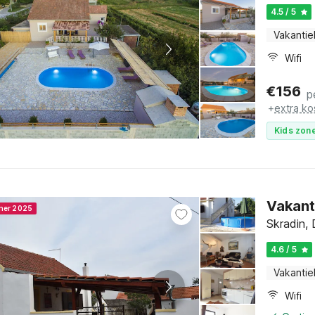
4.5 / 5
Vakantie
Wifi
€
156
p
+
extra ko
Kids zone
Vakanti
nner 2025
Skradin, 
4.6 / 5
Vakantie
Wifi