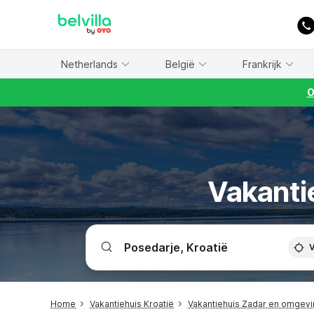
WIZARD MEMBER
Netherlands
België
Frankrijk
O
Vakanti
V
Home
Vakantiehuis Kroatië
Vakantiehuis Zadar en omgev