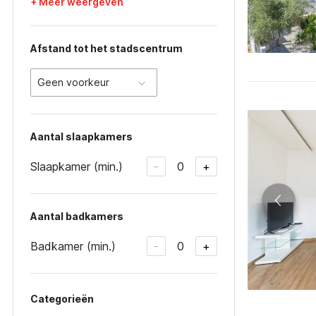
+ Meer weergeven
Afstand tot het stadscentrum
Geen voorkeur
Aantal slaapkamers
Slaapkamer (min.)
0
-
+
Aantal badkamers
Badkamer (min.)
0
-
+
Categorieën