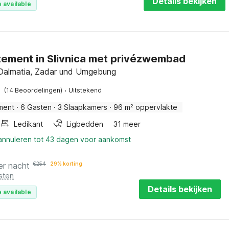
Details bekijken
 available
ement in Slivnica met privézwembad
, Dalmatia, Zadar und Umgebung
·
(14 Beoordelingen)
Uitstekend
ment
·
6 Gasten
·
3 Slaapkamers
·
96 m² oppervlakte
Ledikant
Ligbedden
31 meer
 annuleren tot 43 dagen voor aankomst
er nacht
€
254
29% korting
sten
Details bekijken
 available