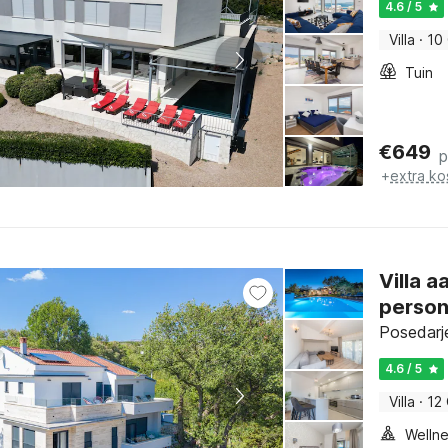
4.6 / 5
Villa
·
10
Tuin
€
649
p
+
extra ko
Villa a
perso
Posedarj
4.6 / 5
Villa
·
12