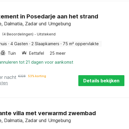
ement in Posedarje aan het strand
e, Dalmatia, Zadar und Umgebung
·
(4 Beoordelingen)
Uitstekend
huis
·
4 Gasten
·
2 Slaapkamers
·
75 m² oppervlakte
Tuin
Eettafel
25 meer
 annuleren tot 21 dagen voor aankomst
er nacht
€
328
53% korting
Details bekijken
sten
nte villa met verwarmd zwembad
e, Dalmatia, Zadar und Umgebung