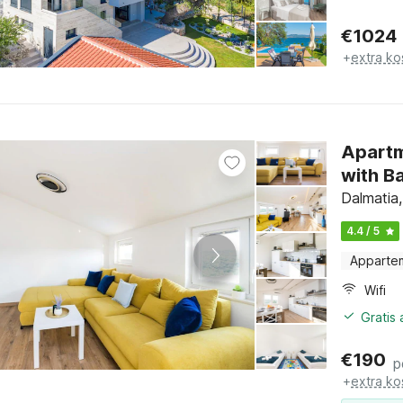
€
1024
+
extra ko
Apartm
with B
Dalmatia
4.4 / 5
Apparte
Wifi
Gratis
€
190
p
+
extra ko