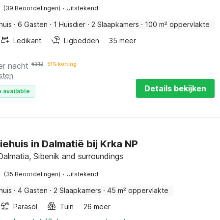
·
(39 Beoordelingen)
Uitstekend
huis
·
6 Gasten
·
1 Huisdier
·
2 Slaapkamers
·
100 m² oppervlakte
Ledikant
Ligbedden
35 meer
er nacht
€
312
51% korting
sten
Details bekijken
 available
ehuis in Dalmatië bij Krka NP
Dalmatia, Sibenik and surroundings
·
(35 Beoordelingen)
Uitstekend
huis
·
4 Gasten
·
2 Slaapkamers
·
45 m² oppervlakte
Parasol
Tuin
26 meer