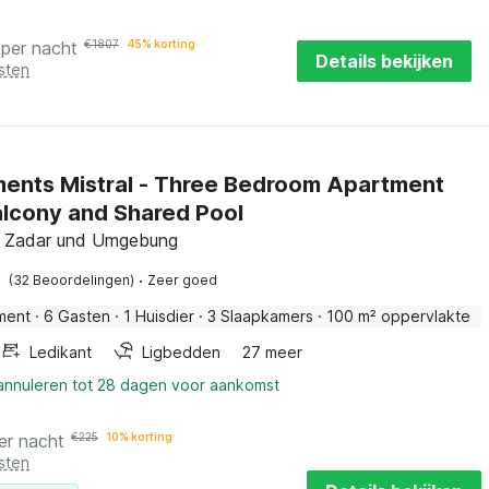
per nacht
€
1807
45% korting
Details bekijken
sten
ents Mistral - Three Bedroom Apartment
alcony and Shared Pool
, Zadar und Umgebung
·
(32 Beoordelingen)
Zeer goed
ment
·
6 Gasten
·
1 Huisdier
·
3 Slaapkamers
·
100 m² oppervlakte
Ledikant
Ligbedden
27 meer
 annuleren tot 28 dagen voor aankomst
er nacht
€
225
10% korting
sten