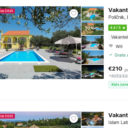
Vakant
nner 2025
Poličnik
4.4 / 5
Vakantie
Wifi
Gratis
€
210
p
+
extra ko
Kids zone
Vakant
nner 2025
Islam La