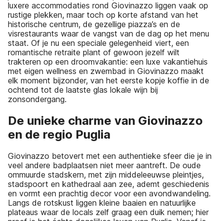
luxere accommodaties rond Giovinazzo liggen vaak op
rustige plekken, maar toch op korte afstand van het
historische centrum, de gezellige piazza’s en de
visrestaurants waar de vangst van de dag op het menu
staat. Of je nu een speciale gelegenheid viert, een
romantische retraite plant of gewoon jezelf wilt
trakteren op een droomvakantie: een luxe vakantiehuis
met eigen wellness en zwembad in Giovinazzo maakt
elk moment bijzonder, van het eerste kopje koffie in de
ochtend tot de laatste glas lokale wijn bij
zonsondergang.
De unieke charme van Giovinazzo
en de regio Puglia
Giovinazzo betovert met een authentieke sfeer die je in
veel andere badplaatsen niet meer aantreft. De oude
ommuurde stadskern, met zijn middeleeuwse pleintjes,
stadspoort en kathedraal aan zee, ademt geschiedenis
en vormt een prachtig decor voor een avondwandeling.
Langs de rotskust liggen kleine baaien en natuurlijke
plateaus waar de locals zelf graag een duik nemen; hier