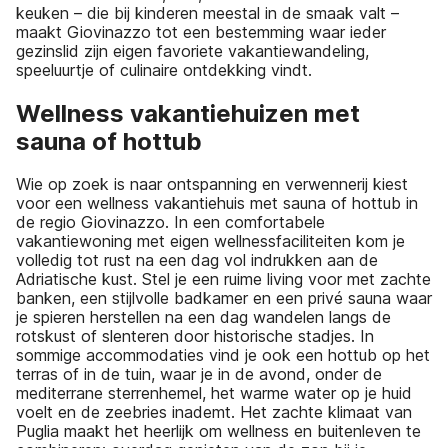
keuken – die bij kinderen meestal in de smaak valt –
maakt Giovinazzo tot een bestemming waar ieder
gezinslid zijn eigen favoriete vakantiewandeling,
speeluurtje of culinaire ontdekking vindt.
Wellness vakantiehuizen met
sauna of hottub
Wie op zoek is naar ontspanning en verwennerij kiest
voor een wellness vakantiehuis met sauna of hottub in
de regio Giovinazzo. In een comfortabele
vakantiewoning met eigen wellnessfaciliteiten kom je
volledig tot rust na een dag vol indrukken aan de
Adriatische kust. Stel je een ruime living voor met zachte
banken, een stijlvolle badkamer en een privé sauna waar
je spieren herstellen na een dag wandelen langs de
rotskust of slenteren door historische stadjes. In
sommige accommodaties vind je ook een hottub op het
terras of in de tuin, waar je in de avond, onder de
mediterrane sterrenhemel, het warme water op je huid
voelt en de zeebries inademt. Het zachte klimaat van
Puglia maakt het heerlijk om wellness en buitenleven te