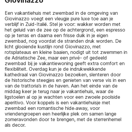
Giovinazzo
Een vakantiehuis met zwembad in de omgeving van
Giovinazzo voegt een vleugje pure luxe toe aan je
verblijf in Zuid-Italië. Stel je voor: wakker worden met
het geluid van de zee op de achtergrond, een espresso
op je terras en daarna een frisse duik in je eigen
zwembad, nog voordat de stranden druk worden. De
licht glooiende kustlijn rond Giovinazzo, met
rotsplateaus en kleine baaien, nodigt uit tot zwemmen in
de Adriatische Zee, maar een privé- of gedeeld
zwembad bij je vakantiewoning geeft extra comfort en
flexibiliteit. Overdag kun je de indrukwekkende
kathedraal van Giovinazzo bezoeken, slenteren door
de historische steegjes en genieten van verse vis in een
van de trattoria’s in de haven. Aan het einde van de
middag keer je terug naar je vakantiehuis, waar de
ligstoelen al op je wachten voor een zwoele poolside
aperitivo. Voor koppels is een vakantiehuisje met
zwembad een romantische hide‑away, voor
vriendengroepen een heerlijke plek om samen lange
zomeravonden door te brengen, met de sterrenhemel
als decor.