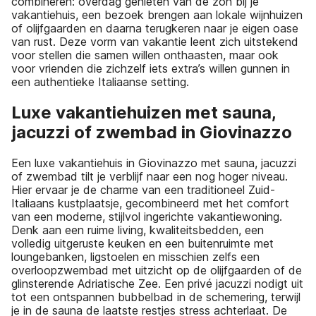
combineren: overdag genieten van de zon bij je
vakantiehuis, een bezoek brengen aan lokale wijnhuizen
of olijfgaarden en daarna terugkeren naar je eigen oase
van rust. Deze vorm van vakantie leent zich uitstekend
voor stellen die samen willen onthaasten, maar ook
voor vrienden die zichzelf iets extra’s willen gunnen in
een authentieke Italiaanse setting.
Luxe vakantiehuizen met sauna,
jacuzzi of zwembad in Giovinazzo
Een luxe vakantiehuis in Giovinazzo met sauna, jacuzzi
of zwembad tilt je verblijf naar een nog hoger niveau.
Hier ervaar je de charme van een traditioneel Zuid-
Italiaans kustplaatsje, gecombineerd met het comfort
van een moderne, stijlvol ingerichte vakantiewoning.
Denk aan een ruime living, kwaliteitsbedden, een
volledig uitgeruste keuken en een buitenruimte met
loungebanken, ligstoelen en misschien zelfs een
overloopzwembad met uitzicht op de olijfgaarden of de
glinsterende Adriatische Zee. Een privé jacuzzi nodigt uit
tot een ontspannen bubbelbad in de schemering, terwijl
je in de sauna de laatste restjes stress achterlaat. De