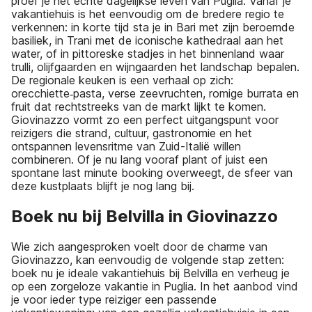
proef je het échte dagelijkse leven van Puglia. Vanaf je
vakantiehuis is het eenvoudig om de bredere regio te
verkennen: in korte tijd sta je in Bari met zijn beroemde
basiliek, in Trani met de iconische kathedraal aan het
water, of in pittoreske stadjes in het binnenland waar
trulli, olijfgaarden en wijngaarden het landschap bepalen.
De regionale keuken is een verhaal op zich:
orecchiette‑pasta, verse zeevruchten, romige burrata en
fruit dat rechtstreeks van de markt lijkt te komen.
Giovinazzo vormt zo een perfect uitgangspunt voor
reizigers die strand, cultuur, gastronomie en het
ontspannen levensritme van Zuid-Italië willen
combineren. Of je nu lang vooraf plant of juist een
spontane last minute booking overweegt, de sfeer van
deze kustplaats blijft je nog lang bij.
Boek nu bij Belvilla in Giovinazzo
Wie zich aangesproken voelt door de charme van
Giovinazzo, kan eenvoudig de volgende stap zetten:
boek nu je ideale vakantiehuis bij Belvilla en verheug je
op een zorgeloze vakantie in Puglia. In het aanbod vind
je voor ieder type reiziger een passende