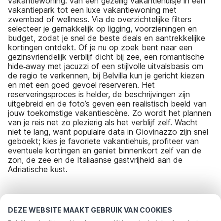
vakantiewoning: van een gezellig vakantiehuisje in een
vakantiepark tot een luxe vakantiewoning met
zwembad of wellness. Via de overzichtelijke filters
selecteer je gemakkelijk op ligging, voorzieningen en
budget, zodat je snel de beste deals en aantrekkelijke
kortingen ontdekt. Of je nu op zoek bent naar een
gezinsvriendelijk verblijf dicht bij zee, een romantische
hide‑away met jacuzzi of een stijlvolle uitvalsbasis om
de regio te verkennen, bij Belvilla kun je gericht kiezen
en met een goed gevoel reserveren. Het
reserveringsproces is helder, de beschrijvingen zijn
uitgebreid en de foto’s geven een realistisch beeld van
jouw toekomstige vakantiescène. Zo wordt het plannen
van je reis net zo plezierig als het verblijf zelf. Wacht
niet te lang, want populaire data in Giovinazzo zijn snel
geboekt; kies je favoriete vakantiehuis, profiteer van
eventuele kortingen en geniet binnenkort zelf van de
zon, de zee en de Italiaanse gastvrijheid aan de
Adriatische kust.
Meest populaire bestemmingen voor
DEZE WEBSITE MAAKT GEBRUIK VAN COOKIES
vakantie