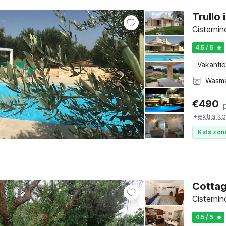
Trullo
Cisternin
4.5 / 5
Vakantie
Wasm
€
490
+
extra k
Kids zon
Cottag
Cisternin
4.5 / 5