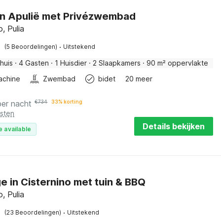
 in Apulië met Privézwembad
o, Pulia
·
(5 Beoordelingen)
Uitstekend
huis
·
4 Gasten
·
1 Huisdier
·
2 Slaapkamers
·
90 m² oppervlakte
achine
Zwembad
bidet
20 meer
per nacht
€
734
33% korting
osten
Details bekijken
e available
e in Cisternino met tuin & BBQ
o, Pulia
·
(23 Beoordelingen)
Uitstekend