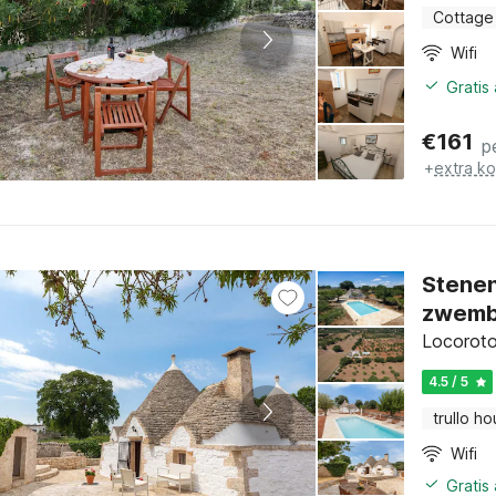
Cottage
Wifi
Gratis
€
161
p
+
extra k
Stenen
zwemb
Locoroto
4.5 / 5
trullo h
Wifi
Gratis