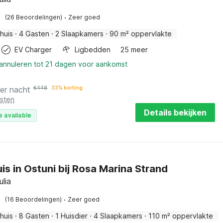
·
(26 Beoordelingen)
Zeer goed
huis
·
4 Gasten
·
2 Slaapkamers
·
90 m² oppervlakte
EV Charger
Ligbedden
25 meer
 annuleren tot 21 dagen voor aankomst
er nacht
€
448
33% korting
osten
Details bekijken
e available
is in Ostuni bij Rosa Marina Strand
ulia
·
(16 Beoordelingen)
Zeer goed
huis
·
8 Gasten
·
1 Huisdier
·
4 Slaapkamers
·
110 m² oppervlakte