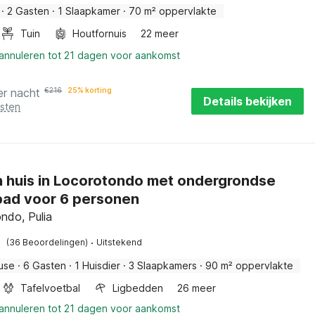
·
2 Gasten
·
1 Slaapkamer
·
70 m² oppervlakte
Tuin
Houtfornuis
22 meer
 annuleren tot 21 dagen voor aankomst
er nacht
€
216
25% korting
Details bekijken
osten
 huis in Locorotondo met ondergrondse
ad voor 6 personen
ndo, Pulia
·
(36 Beoordelingen)
Uitstekend
ouse
·
6 Gasten
·
1 Huisdier
·
3 Slaapkamers
·
90 m² oppervlakte
Tafelvoetbal
Ligbedden
26 meer
 annuleren tot 21 dagen voor aankomst