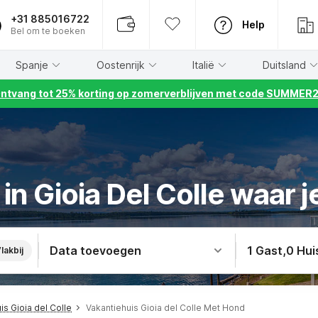
+31 885016722
Help
Bel om te boeken
Spanje
Oostenrijk
Italië
Duitsland
ntvang tot 25% korting op zomerverblijven met code SUMMER
in Gioia Del Colle waar 
Data toevoegen
1 Gast
,
0 Hui
lakbij
is Gioia del Colle
Vakantiehuis Gioia del Colle Met Hond