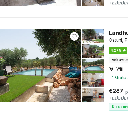
+
extra k
Landhu
Ostuni, P
4.2 / 5
Vakantie
Wifi
Gratis
€
287
p
+
extra k
Kids zon