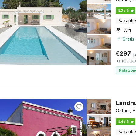
4.2 / 5
Vakantie
Wifi
Gratis
€
297
p
+
extra k
Kids zon
Landhu
Ostuni, P
4.4 / 5
Vakantie