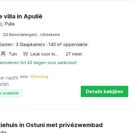
 villa in Apulië
o, Pulia
·
(22 Beoordelingen)
Uitstekend
Gasten
·
3 Slaapkamers
·
140 m² oppervlakte
Tuin
Leuk voor kinderen
27 meer
 annuleren tot 43 dagen voor aankomst
per nacht
€
635
15% korting
osten
Details bekijken
e available
iehuis in Ostuni met privézwembad
ulia