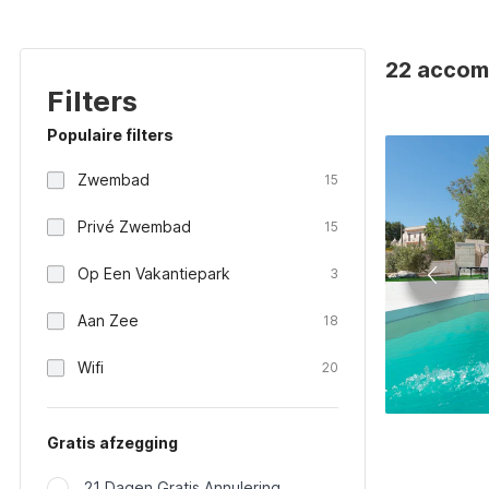
22 accomm
Filters
Populaire filters
Zwembad
15
Privé Zwembad
15
Op Een Vakantiepark
3
Aan Zee
18
Wifi
20
Gratis afzegging
21 Dagen Gratis Annulering