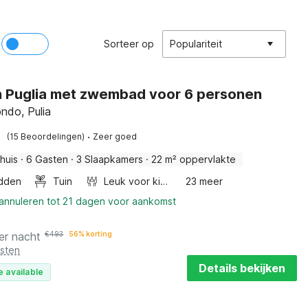
Sorteer op
Populariteit
 in Puglia met zwembad voor 6 personen
ndo, Pulia
·
(15 Beoordelingen)
Zeer goed
huis
·
6 Gasten
·
3 Slaapkamers
·
22 m² oppervlakte
dden
Tuin
Leuk voor kinderen
23 meer
 annuleren tot 21 dagen voor aankomst
er nacht
€
493
56% korting
osten
Details bekijken
e available