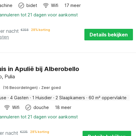
achine
bidet
Wifi
17 meer
 annuleren tot 21 dagen voor aankomst
per nacht
€
358
28% korting
Details bekijken
osten
is in Apulië bij Alberobello
o, Pulia
·
(16 Beoordelingen)
Zeer goed
ouse
·
4 Gasten
·
1 Huisdier
·
2 Slaapkamers
·
60 m² oppervlakte
Wifi
douche
18 meer
 annuleren tot 21 dagen voor aankomst
er nacht
€
235
28% korting