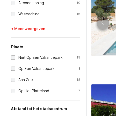
Airconditioning
10
Wasmachine
16
+ Meer weergeven
Plaats
Niet Op Een Vakantiepark
19
Op Een Vakantiepark
3
Aan Zee
18
Op Het Platteland
7
Afstand tot het stadscentrum