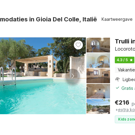
odaties in Gioia Del Colle, Italië
Kaartweergave
Trulli
Locoroto
4.3 / 5
Vakantie
Ligbe
Gratis
€
216
p
+
extra k
Kids zon