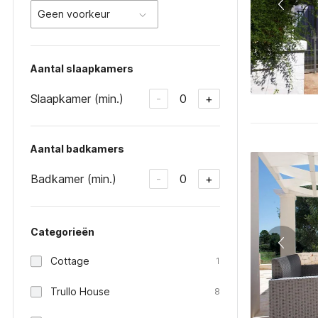
Geen voorkeur
Aantal slaapkamers
Slaapkamer (min.)
0
-
+
Aantal badkamers
Badkamer (min.)
0
-
+
Categorieën
Cottage
1
Trullo House
8