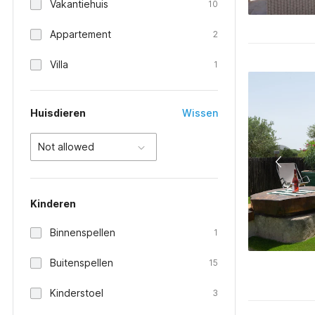
Vakantiehuis
10
Appartement
2
Villa
1
Huisdieren
Wissen
Not allowed
Kinderen
Binnenspellen
1
Buitenspellen
15
Kinderstoel
3