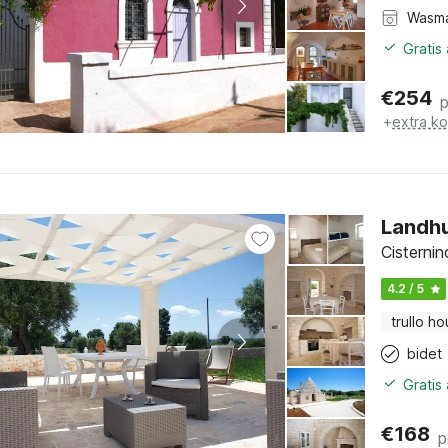
Wasm
Gratis
€
254
+
extra k
Landhu
Cisternin
4.2 / 5
trullo h
bidet
Gratis
€
168
p