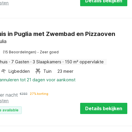
Details bekijken
osten
is in Puglia met Zwembad en Pizzaoven
ulia
·
(15 Beoordelingen)
Zeer goed
huis
·
7 Gasten
·
3 Slaapkamers
·
150 m² oppervlakte
Ligbedden
Tuin
23 meer
 annuleren tot 21 dagen voor aankomst
er nacht
€
393
27% korting
osten
Details bekijken
e available