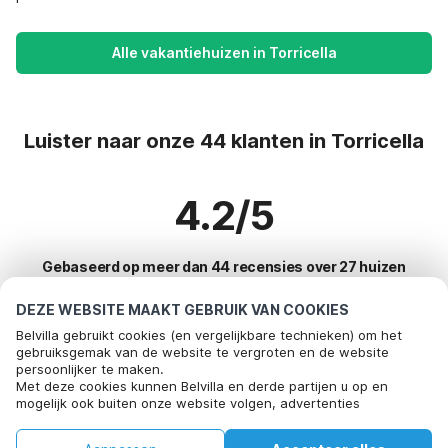
Alle vakantiehuizen in Torricella
Luister naar onze 44 klanten in Torricella
4.2/5
Gebaseerd op meer dan 44 recensies over 27 huizen
DEZE WEBSITE MAAKT GEBRUIK VAN COOKIES
Belvilla gebruikt cookies (en vergelijkbare technieken) om het
Meest populaire bestemmingen voor
gebruiksgemak van de website te vergroten en de website
persoonlijker te maken.
vakantie
Met deze cookies kunnen Belvilla en derde partijen u op en
mogelijk ook buiten onze website volgen, advertenties
Top steden met top voorzieningen voor vakantie
afstemmen op uw interesses en u informatie laten delen via
social media.
Kindvriendelijke vakantiehuizen bayeux