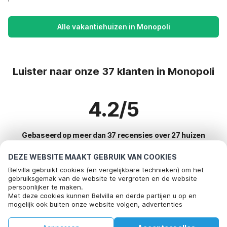
Alle vakantiehuizen in Monopoli
Luister naar onze 37 klanten in Monopoli
4.2/5
Gebaseerd op meer dan 37 recensies over 27 huizen
DEZE WEBSITE MAAKT GEBRUIK VAN COOKIES
Belvilla gebruikt cookies (en vergelijkbare technieken) om het
Meest populaire bestemmingen voor
gebruiksgemak van de website te vergroten en de website
persoonlijker te maken.
vakantie
Bel om te boeken
Met deze cookies kunnen Belvilla en derde partijen u op en
mogelijk ook buiten onze website volgen, advertenties
Top steden met top voorzieningen voor vakantie
afstemmen op uw interesses en u informatie laten delen via
social media.
Kindvriendelijke vakantiehuizen bayeux