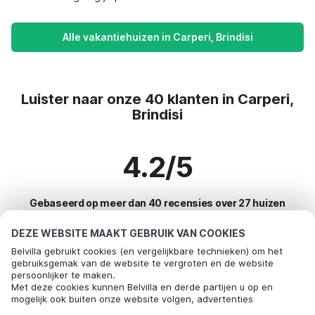
Alle vakantiehuizen in Carperi, Brindisi
Luister naar onze 40 klanten in Carperi,
Brindisi
4.2/5
Gebaseerd op meer dan 40 recensies over 27 huizen
DEZE WEBSITE MAAKT GEBRUIK VAN COOKIES
Belvilla gebruikt cookies (en vergelijkbare technieken) om het
Meest populaire bestemmingen voor
gebruiksgemak van de website te vergroten en de website
persoonlijker te maken.
vakantie
Bel om te boeken
Met deze cookies kunnen Belvilla en derde partijen u op en
mogelijk ook buiten onze website volgen, advertenties
Top steden met top voorzieningen voor vakantie
afstemmen op uw interesses en u informatie laten delen via