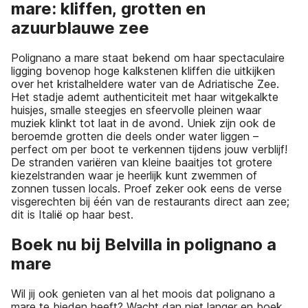
mare: kliffen, grotten en
azuurblauwe zee
Polignano a mare staat bekend om haar spectaculaire
ligging bovenop hoge kalkstenen kliffen die uitkijken
over het kristalheldere water van de Adriatische Zee.
Het stadje ademt authenticiteit met haar witgekalkte
huisjes, smalle steegjes en sfeervolle pleinen waar
muziek klinkt tot laat in de avond. Uniek zijn ook de
beroemde grotten die deels onder water liggen –
perfect om per boot te verkennen tijdens jouw verblijf!
De stranden variëren van kleine baaitjes tot grotere
kiezelstranden waar je heerlijk kunt zwemmen of
zonnen tussen locals. Proef zeker ook eens de verse
visgerechten bij één van de restaurants direct aan zee;
dit is Italië op haar best.
Boek nu bij Belvilla in polignano a
mare
Wil jij ook genieten van al het moois dat polignano a
mare te bieden heeft? Wacht dan niet langer en boek