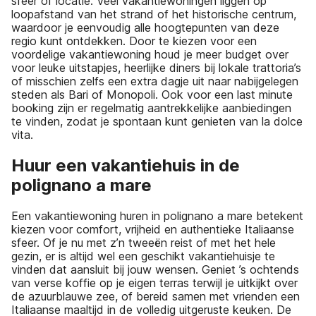
sfeer of locatie. Veel vakantiewoningen liggen op
loopafstand van het strand of het historische centrum,
waardoor je eenvoudig alle hoogtepunten van deze
regio kunt ontdekken. Door te kiezen voor een
voordelige vakantiewoning houd je meer budget over
voor leuke uitstapjes, heerlijke diners bij lokale trattoria’s
of misschien zelfs een extra dagje uit naar nabijgelegen
steden als Bari of Monopoli. Ook voor een last minute
booking zijn er regelmatig aantrekkelijke aanbiedingen
te vinden, zodat je spontaan kunt genieten van la dolce
vita.
Huur een vakantiehuis in de
polignano a mare
Een vakantiewoning huren in polignano a mare betekent
kiezen voor comfort, vrijheid en authentieke Italiaanse
sfeer. Of je nu met z’n tweeën reist of met het hele
gezin, er is altijd wel een geschikt vakantiehuisje te
vinden dat aansluit bij jouw wensen. Geniet ’s ochtends
van verse koffie op je eigen terras terwijl je uitkijkt over
de azuurblauwe zee, of bereid samen met vrienden een
Italiaanse maaltijd in de volledig uitgeruste keuken. De