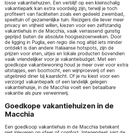
losse vakantiehuizen. Een verblijf op een kleinschalig
vakantiepark kan extra voordelig zijn, terwijl je toch
profiteert van faciliteiten zoals een gedeeld zwembad,
speeltuin of gezamenlijke tuin. Reizigers die liever meer
privacy en vrijheid willen, kiezen voor een zelfstandig
vakantiehuis in de Macchia, vaak verrassend gunstig
geprijsd buiten de absolute hoogseizoenweken. Door
de ligging in Puglia, een regio die nog altijd iets minder
ontdekt is dan andere Italiaanse hotspots, zijn de
prijzen voor eten, uitjes en lokale producten bovendien
vaak vriendelijker voor je vakantiebudget. Met een
goedkope vakantiewoning houd je meer over voor extra
uitstapjes, een boottocht, een wijnproeverij of een
uitgebreid diner bij kaarslicht. Of je nu kiest voor een
verzorgd vakantiepark of een landelijk gelegen
vakantiehuisje, in de Macchia voelt een betaalbare
vakantie als pure verwennerij.
Goedkope vakantiehuizen in de
Macchia
Een goedkoop vakantiehuis in de Macchia betekent
niet inleveren op sfeer of comfort. Integendeel: juist de