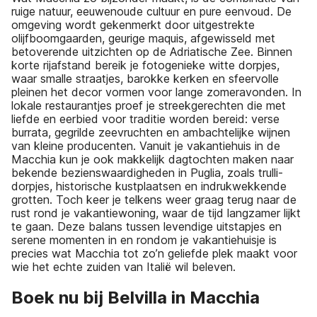
ruige natuur, eeuwenoude cultuur en pure eenvoud. De
omgeving wordt gekenmerkt door uitgestrekte
olijfboomgaarden, geurige maquis, afgewisseld met
betoverende uitzichten op de Adriatische Zee. Binnen
korte rijafstand bereik je fotogenieke witte dorpjes,
waar smalle straatjes, barokke kerken en sfeervolle
pleinen het decor vormen voor lange zomeravonden. In
lokale restaurantjes proef je streekgerechten die met
liefde en eerbied voor traditie worden bereid: verse
burrata, gegrilde zeevruchten en ambachtelijke wijnen
van kleine producenten. Vanuit je vakantiehuis in de
Macchia kun je ook makkelijk dagtochten maken naar
bekende bezienswaardigheden in Puglia, zoals trulli-
dorpjes, historische kustplaatsen en indrukwekkende
grotten. Toch keer je telkens weer graag terug naar de
rust rond je vakantiewoning, waar de tijd langzamer lijkt
te gaan. Deze balans tussen levendige uitstapjes en
serene momenten in en rondom je vakantiehuisje is
precies wat Macchia tot zo’n geliefde plek maakt voor
wie het echte zuiden van Italië wil beleven.
Boek nu bij Belvilla in Macchia