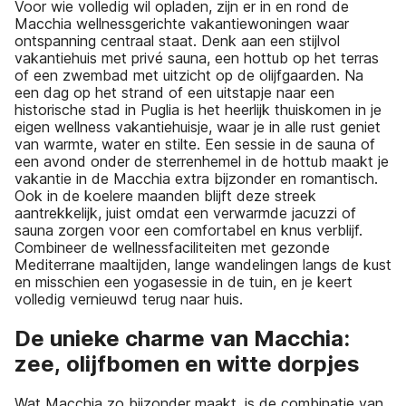
Voor wie volledig wil opladen, zijn er in en rond de
Macchia wellnessgerichte vakantiewoningen waar
ontspanning centraal staat. Denk aan een stijlvol
vakantiehuis met privé sauna, een hottub op het terras
of een zwembad met uitzicht op de olijfgaarden. Na
een dag op het strand of een uitstapje naar een
historische stad in Puglia is het heerlijk thuiskomen in je
eigen wellness vakantiehuisje, waar je in alle rust geniet
van warmte, water en stilte. Een sessie in de sauna of
een avond onder de sterrenhemel in de hottub maakt je
vakantie in de Macchia extra bijzonder en romantisch.
Ook in de koelere maanden blijft deze streek
aantrekkelijk, juist omdat een verwarmde jacuzzi of
sauna zorgen voor een comfortabel en knus verblijf.
Combineer de wellnessfaciliteiten met gezonde
Mediterrane maaltijden, lange wandelingen langs de kust
en misschien een yogasessie in de tuin, en je keert
volledig vernieuwd terug naar huis.
De unieke charme van Macchia:
zee, olijfbomen en witte dorpjes
Wat Macchia zo bijzonder maakt, is de combinatie van