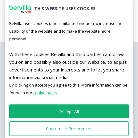
THIS WEBSITE USES COOKIES
OLDER POSTS
Belvilla uses cookies (and similar techniques) to increase the
usability of the website and to make the website more
personal.
With these cookies Belvilla and third parties can follow
you on and possibly also outside our website, to adjust
advertisements to your interests and to let you share
NOG MEER VAKANTIE-
INSPIRATIE? VOLG
information via social media.
BELVILLA OP
By clicking on accept you agree to this. More information can be
INSTAGRAM!
found in our
cookie policy
.
No images found!
Try some other hashtag or
Accept All
username
Customise Preferences