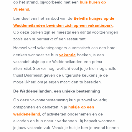
huis huren op
op het strand, bijvoorbeeld met een
Vlieland
.
Belvilla huisjes op de
Een deel van het aanbod van de
Waddeneilanden bevinden zich op een vakantiepark
.
Op deze parken zijn er meestal een aantal voorzieningen
zoals een supermarkt of een restaurant.
Hoewel veel vakantiegangers automatisch aan een hotel
vakantie
denken wanneer ze hun
boeken, is een
vakantiehuisje op de Waddeneilanden een prima
alternatief. Sterker nog; wellicht voel je je hier nog sneller
thuis! Daarnaast geven de uitgeruste keukens je de
mogelijkheid om je eigen maaltijden te bereiden.
De Waddeneilanden, een unieke bestemming
Op deze vakantiebestemming kun je zowel volledig
huisje op een
ontspannen en genieten in je
waddeneiland
, of activiteiten ondernemen en de
eilanden en hun natuur verkennen. Jij bepaalt waarmee
je jouw vakantie vult. Vanuit je huisje ben je overal binnen