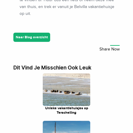
te vinden is? Huur dus een fiets of neem deze mee
van thuis, en trek er vanuit je Belvilla vakantiehuisje
op uit.
Naar Blog overzicht
Dit Vind Je Misschien Ook Leuk
Unieke vakantiehuisjes op
Terschelling