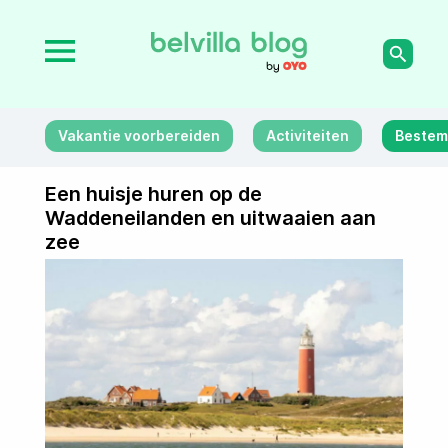
Vakantie voorbereiden
Activiteiten
Bestem
Een huisje huren op de
Waddeneilanden en uitwaaien aan
zee