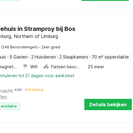
ehuis in Stramproy bij Bos
mburg, Northern of Limburg
·
(246 Beoordelingen)
Zeer goed
uis
·
5 Gasten
·
2 Huisdieren
·
2 Slaapkamers
·
70 m² oppervlakte
Combimagnetron
Wifi
Fietsen beschikbaar
25 meer
annuleren tot 21 dagen voor aankomst
 nacht
€
187
53% korting
sten
Details bekijken
 available