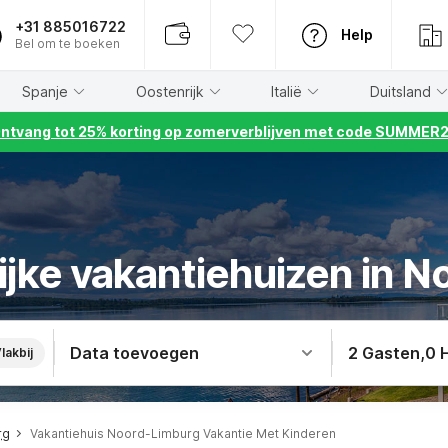
+31 885016722
Help
Bel om te boeken
Spanje
Oostenrijk
Italië
Duitsland
ntvang tot 25% korting op zomerverblijven met code SUMMER
ijke vakantiehuizen in 
Data toevoegen
2 Gasten
,
0 
lakbij
rg
Vakantiehuis Noord-Limburg Vakantie Met Kinderen