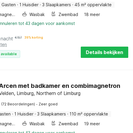
 Gasten
·
1 Huisdier
·
3 Slaapkamers
·
45 m² oppervlakte
Combimagnetron
Wasbak
Zwembad
18 meer
annuleren tot 43 dagen voor aankomst
 nacht
€
157
39% korting
sten
Details bekijken
 available
in Arcen met badkamer en combimagnetron
Velden, Limburg, Northern of Limburg
·
(72 Beoordelingen)
Zeer goed
asten
·
1 Huisdier
·
3 Slaapkamers
·
110 m² oppervlakte
Combimagnetron
Wasbak
Zwembad
19 meer
annuleren tot 43 dagen voor aankomst