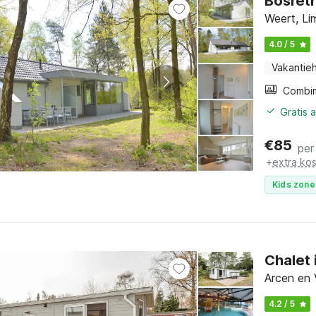
Bosret
Weert, Li
4.0 / 5
Vakantieh
Gratis 
€
85
per
+
extra ko
Kids zone
Chalet 
Arcen en 
4.2 / 5