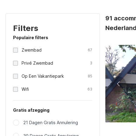
91 accomm
Filters
Nederlan
Populaire filters
Zwembad
67
Privé Zwembad
3
Op Een Vakantiepark
85
Wifi
63
Gratis afzegging
21 Dagen Gratis Annulering
30 Dagen Gratis Annulering