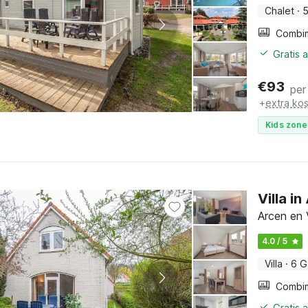
Chalet
·
5
Gratis 
€
93
per
+
extra ko
Kids zone
Villa 
Arcen en 
4.0 / 5
Villa
·
6 G
Gratis 