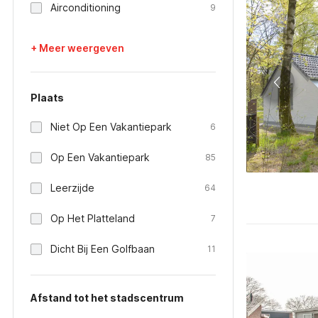
Airconditioning
9
+ Meer weergeven
Plaats
Niet Op Een Vakantiepark
6
Op Een Vakantiepark
85
Leerzijde
64
Op Het Platteland
7
Dicht Bij Een Golfbaan
11
Afstand tot het stadscentrum