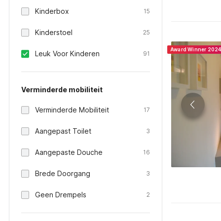
Kinderbox
15
Kinderstoel
25
Award Winner 202
Leuk Voor Kinderen
91
Verminderde mobiliteit
Verminderde Mobiliteit
17
Aangepast Toilet
3
Aangepaste Douche
16
Brede Doorgang
3
Geen Drempels
2