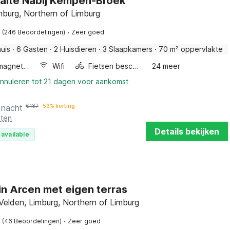
raite Nabij Kempen-Broek
mburg, Northern of Limburg
·
(246 Beoordelingen)
Zeer goed
uis
·
6 Gasten
·
2 Huisdieren
·
3 Slaapkamers
·
70 m² oppervlakte
Combimagnetron
Wifi
Fietsen beschikbaar
24 meer
annuleren tot 21 dagen voor aankomst
 nacht
€
187
53% korting
sten
Details bekijken
 available
in Arcen met eigen terras
Velden, Limburg, Northern of Limburg
·
(46 Beoordelingen)
Zeer goed