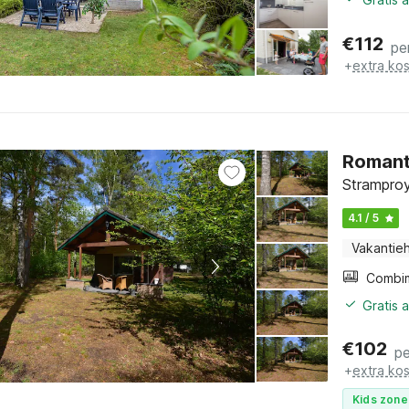
€
112
pe
+
extra ko
Romanti
Stramproy
4.1 / 5
Vakantieh
Gratis 
€
102
pe
+
extra ko
Kids zone