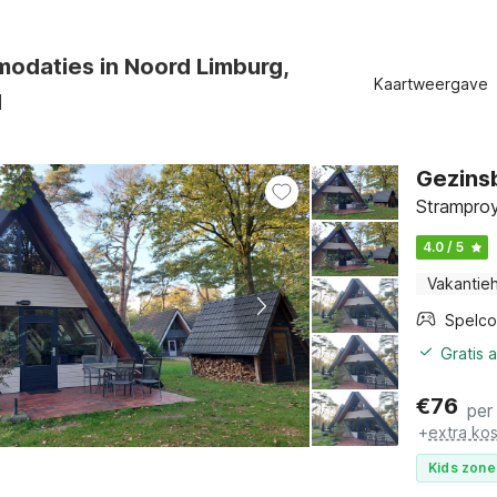
odaties in Noord Limburg,
Kaartweergave
d
Gezins
Stramproy
4.0 / 5
Vakantieh
Spelco
Gratis 
€
76
per
+
extra ko
Kids zone