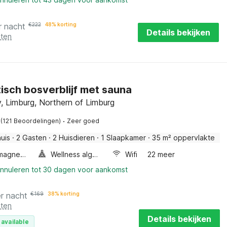
r nacht
€
222
48% korting
Details bekijken
sten
sch bosverblijf met sauna
, Limburg, Northern of Limburg
·
(121 Beoordelingen)
Zeer goed
uis
·
2 Gasten
·
2 Huisdieren
·
1 Slaapkamer
·
35 m² oppervlakte
Combimagnetron
Wellness algemeen
Wifi
22 meer
annuleren tot 30 dagen voor aankomst
r nacht
€
169
38% korting
sten
Details bekijken
 available