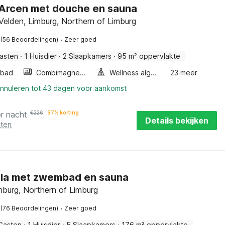
n Arcen met douche en sauna
Velden, Limburg, Northern of Limburg
·
(56 Beoordelingen)
Zeer goed
asten
·
1 Huisdier
·
2 Slaapkamers
·
95 m² oppervlakte
lbad
Combimagnetron
Wellness algemeen
23 meer
annuleren tot 43 dagen voor aankomst
r nacht
€
326
57% korting
Details bekijken
sten
illa met zwembad en sauna
mburg, Northern of Limburg
·
(76 Beoordelingen)
Zeer goed
Gasten
·
1 Huisdier
·
5 Slaapkamers
·
176 m² oppervlakte