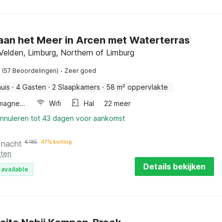
aan het Meer in Arcen met Waterterras
Velden, Limburg, Northern of Limburg
·
(57 Beoordelingen)
Zeer goed
uis
·
4 Gasten
·
2 Slaapkamers
·
58 m² oppervlakte
Combimagnetron
Wifi
Hal
22 meer
annuleren tot 43 dagen voor aankomst
 nacht
€
185
47% korting
sten
Details bekijken
 available