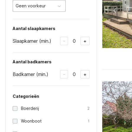
Geen voorkeur
Aantal slaapkamers
Slaapkamer (min.)
0
-
+
Aantal badkamers
Badkamer (min.)
0
-
+
Categorieën
Boerderij
2
Woonboot
1