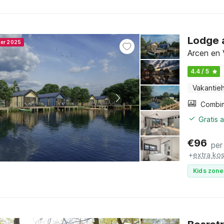
Lodge 
ner 2025
Arcen en 
4.4 / 5
Vakantieh
Gratis 
€
96
per
+
extra ko
Kids zone