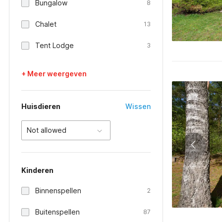
Bungalow
8
Chalet
13
Tent Lodge
3
+ Meer weergeven
Huisdieren
Wissen
Not allowed
Kinderen
Binnenspellen
2
Buitenspellen
87