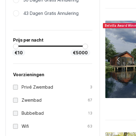
43 Dagen Gratis Annulering
Belvilla Award Win
Prijs per nacht
€10
€5000
Voorzieningen
Privé Zwembad
3
Zwembad
67
Bubbelbad
13
Wifi
63