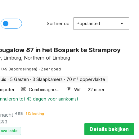
Sorteer op
Populariteit
bugalow 87 in het Bospark te Stramproy
, Limburg, Northern of Limburg
·
(49 Beoordelingen)
Zeer goed
uis
·
5 Gasten
·
3 Slaapkamers
·
70 m² oppervlakte
mputer
Combimagnetron
Wifi
22 meer
annuleren tot 43 dagen voor aankomst
 nacht
€
158
51% korting
sten
Details bekijken
 available