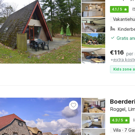
4.1 / 5
(
Vakantiehu
Kinderb
Gratis a
€
116
per
+
extra kost
Kids zone a
Boerder
Roggel, Li
4.3 / 5
Villa
·
7 Ga