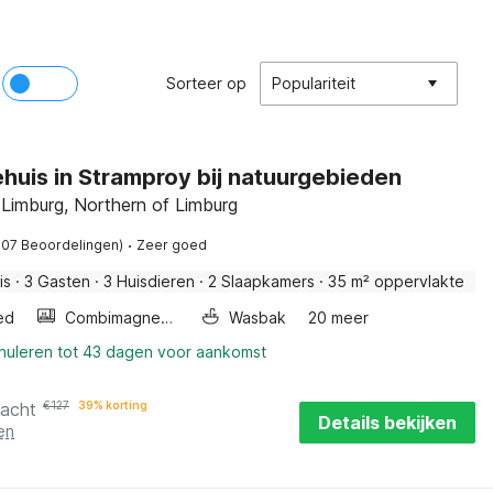
Sorteer op
Populariteit
huis in Stramproy bij natuurgebieden
 Limburg, Northern of Limburg
·
107 Beoordelingen)
Zeer goed
is
·
3 Gasten
·
3 Huisdieren
·
2 Slaapkamers
·
35 m² oppervlakte
ed
Combimagnetron
Wasbak
20 meer
nnuleren tot 43 dagen voor aankomst
nacht
€
127
39% korting
Details bekijken
en