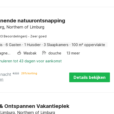
nende natuurontsnapping
urg, Northern of Limburg
·
83 Beoordelingen)
Zeer goed
is
·
6 Gasten
·
1 Huisdier
·
3 Slaapkamers
·
100 m² oppervlakte
Combimagnetron
Wasbak
douche
13 meer
nnuleren tot 43 dagen voor aankomst
 nacht
€
222
29% korting
Details bekijken
en
 & Ontspannen Vakantieplek
 Limburg, Northern of Limburg