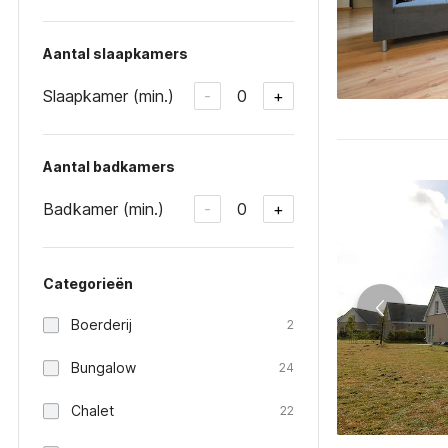
Aantal slaapkamers
Slaapkamer (min.)
0
-
+
Aantal badkamers
Badkamer (min.)
0
-
+
Categorieën
Boerderij
2
Bungalow
24
Chalet
22