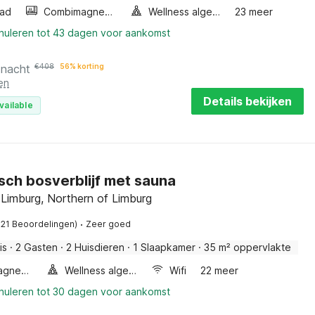
ad
Combimagnetron
Wellness algemeen
23 meer
nnuleren tot 43 dagen voor aankomst
 nacht
€
408
56% korting
en
Details bekijken
vailable
sch bosverblijf met sauna
 Limburg, Northern of Limburg
·
121 Beoordelingen)
Zeer goed
is
·
2 Gasten
·
2 Huisdieren
·
1 Slaapkamer
·
35 m² oppervlakte
Combimagnetron
Wellness algemeen
Wifi
22 meer
nnuleren tot 30 dagen voor aankomst