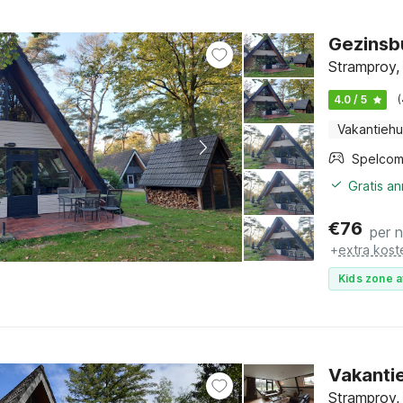
Gezinsb
Stramproy,
4.0 / 5
Vakantiehu
Spelcom
Gratis a
€
76
per 
+
extra kost
Kids zone a
Vakantie
Stramproy,