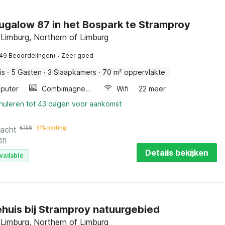
ugalow 87 in het Bospark te Stramproy
 Limburg, Northern of Limburg
·
(49 Beoordelingen)
Zeer goed
is
·
5 Gasten
·
3 Slaapkamers
·
70 m² oppervlakte
puter
Combimagnetron
Wifi
22 meer
nnuleren tot 43 dagen voor aankomst
nacht
€
158
51% korting
en
Details bekijken
vailable
huis bij Stramproy natuurgebied
 Limburg, Northern of Limburg