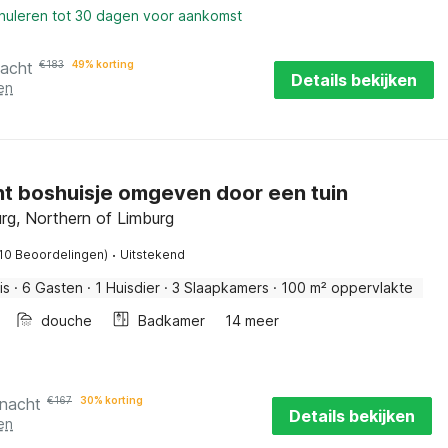
nnuleren tot 30 dagen voor aankomst
nacht
€
183
49% korting
Details bekijken
en
t boshuisje omgeven door een tuin
urg, Northern of Limburg
·
(10 Beoordelingen)
Uitstekend
is
·
6 Gasten
·
1 Huisdier
·
3 Slaapkamers
·
100 m² oppervlakte
douche
Badkamer
14 meer
 nacht
€
167
30% korting
Details bekijken
en