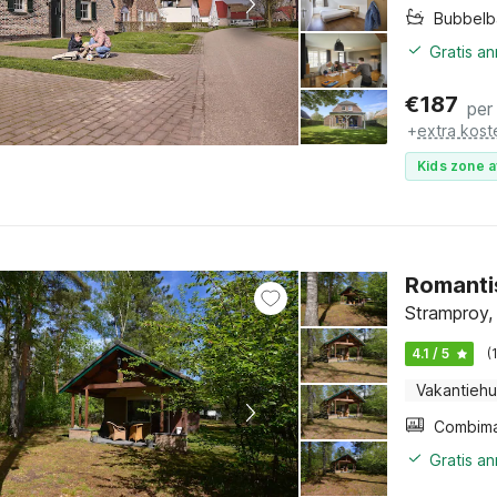
Bubbelb
Gratis a
€
187
per
+
extra kost
Kids zone a
Romanti
Stramproy,
4.1 / 5
(
Vakantiehu
Gratis a