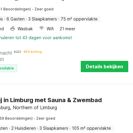
·
51 Beoordelingen)
Zeer goed
is
·
6 Gasten
·
3 Slaapkamers
·
75 m² oppervlakte
ed
Wasbak
Wifi
21 meer
nnuleren tot 43 dagen voor aankomst
 nacht
€
231
49% korting
en
Details bekijken
vailable
ij in Limburg met Sauna & Zwembad
mburg, Northern of Limburg
·
(69 Beoordelingen)
Zeer goed
sten
·
2 Huisdieren
·
3 Slaapkamers
·
105 m² oppervlakte