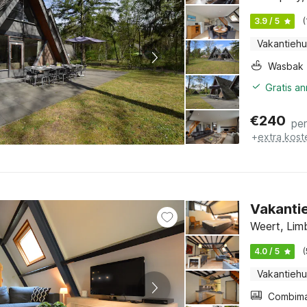
3.9 / 5
Vakantiehu
Wasbak
Gratis a
€
240
pe
+
extra kost
Vakantie
Weert, Lim
4.0 / 5
Vakantiehu