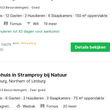
·
(103 Beoordelingen)
Goed
is
·
12 Gasten
·
2 Huisdieren
·
6 Slaapkamers
·
150 m² oppervlakte
Fornuis
Wifi
19 meer
nnuleren tot 43 dagen voor aankomst
r nacht
€
411
40% korting
Details bekijken
en
huis in Stramproy bij Natuur
burg, Northern of Limburg
·
(53 Beoordelingen)
Zeer goed
is
·
6 Gasten
·
2 Huisdieren
·
3 Slaapkamers
·
75 m² oppervlakte
Combimagnetron
Wasbak
Fornuis
20 meer