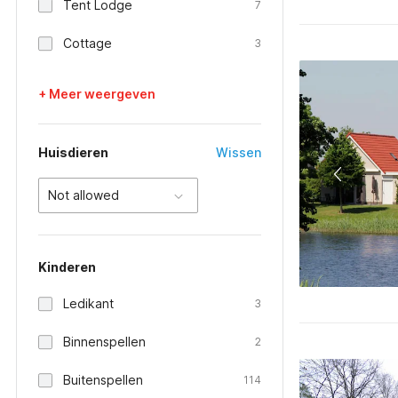
Tent Lodge
7
Cottage
3
+ Meer weergeven
Huisdieren
Wissen
Not allowed
Kinderen
Ledikant
3
Binnenspellen
2
Buitenspellen
114