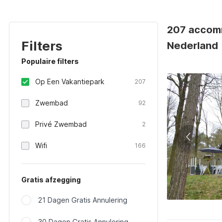
207 accomm
Filters
Nederland
Populaire filters
Op Een Vakantiepark
207
Zwembad
92
Privé Zwembad
2
Wifi
166
Gratis afzegging
21 Dagen Gratis Annulering
30 Dagen Gratis Annulering