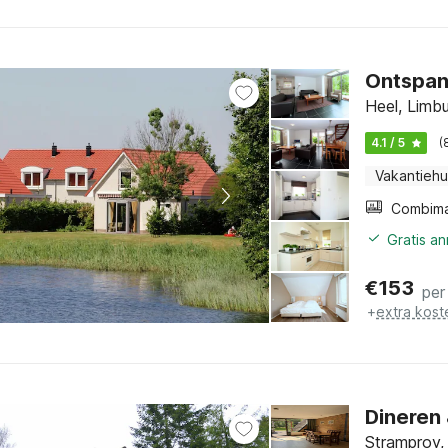
Ontspan
Heel, Limb
4.1 / 5
(
Vakantiehu
Gratis a
€
153
per
+
extra kost
Dineren
Stramproy,