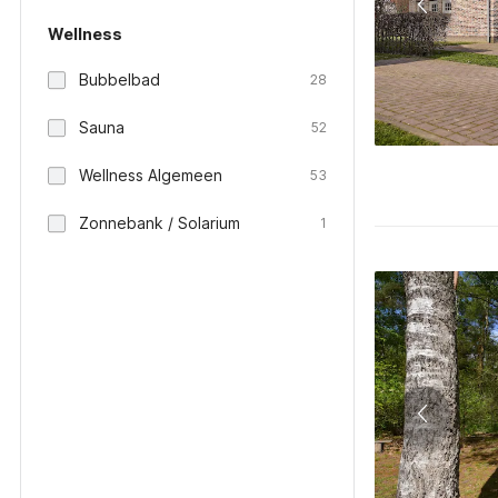
Wellness
Bubbelbad
28
Sauna
52
Wellness Algemeen
53
Zonnebank / Solarium
1