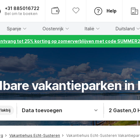
+31 885016722
Help
Bel om te boeken
Spanje
Oostenrijk
Italië
Duitsland
ntvang tot 25% korting op zomerverblijven met code SUMMER
lbare vakantieparken in
Data toevoegen
2 Gasten
,
0 
lakbij
rg
Vakantiehuis Echt-Susteren
Vakantiehuis Echt-Susteren Vakantiepar