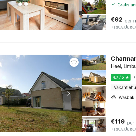
Gratis a
€
92
per 
+
extra kost
Charman
Heel, Limb
4.7 / 5
Vakantiehu
Wasbak
€
119
per
+
extra kost