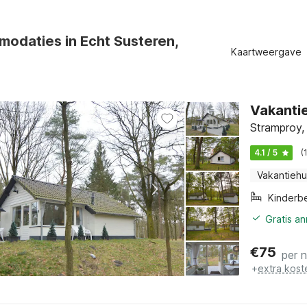
odaties in Echt Susteren,
Kaartweergave
Vakantie
Stramproy,
4.1 / 5
(
Vakantiehu
Kinderb
Gratis a
€
75
per 
+
extra kost