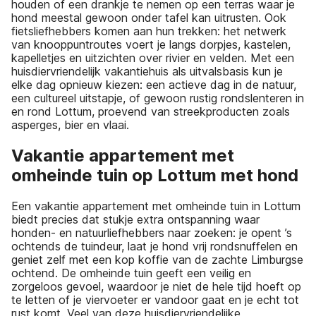
houden of een drankje te nemen op een terras waar je
hond meestal gewoon onder tafel kan uitrusten. Ook
fietsliefhebbers komen aan hun trekken: het netwerk
van knooppuntroutes voert je langs dorpjes, kastelen,
kapelletjes en uitzichten over rivier en velden. Met een
huisdiervriendelijk vakantiehuis als uitvalsbasis kun je
elke dag opnieuw kiezen: een actieve dag in de natuur,
een cultureel uitstapje, of gewoon rustig rondslenteren in
en rond Lottum, proevend van streekproducten zoals
asperges, bier en vlaai.
Vakantie appartement met
omheinde tuin op Lottum met hond
Een vakantie appartement met omheinde tuin in Lottum
biedt precies dat stukje extra ontspanning waar
honden- en natuurliefhebbers naar zoeken: je opent ’s
ochtends de tuindeur, laat je hond vrij rondsnuffelen en
geniet zelf met een kop koffie van de zachte Limburgse
ochtend. De omheinde tuin geeft een veilig en
zorgeloos gevoel, waardoor je niet de hele tijd hoeft op
te letten of je viervoeter er vandoor gaat en je echt tot
rust komt. Veel van deze huisdiervriendelijke