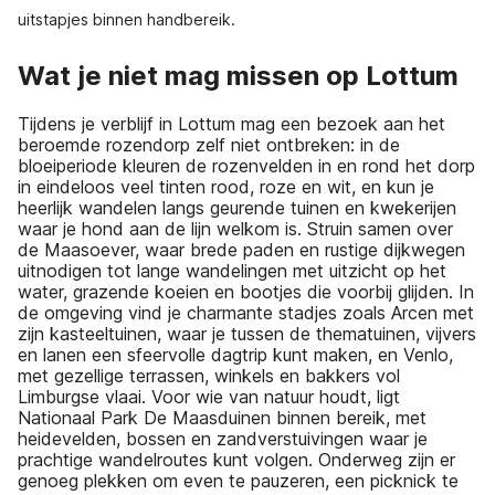
uitstapjes binnen handbereik.
Wat je niet mag missen op Lottum
Tijdens je verblijf in Lottum mag een bezoek aan het
beroemde rozendorp zelf niet ontbreken: in de
bloeiperiode kleuren de rozenvelden in en rond het dorp
in eindeloos veel tinten rood, roze en wit, en kun je
heerlijk wandelen langs geurende tuinen en kwekerijen
waar je hond aan de lijn welkom is. Struin samen over
de Maasoever, waar brede paden en rustige dijkwegen
uitnodigen tot lange wandelingen met uitzicht op het
water, grazende koeien en bootjes die voorbij glijden. In
de omgeving vind je charmante stadjes zoals Arcen met
zijn kasteeltuinen, waar je tussen de thematuinen, vijvers
en lanen een sfeervolle dagtrip kunt maken, en Venlo,
met gezellige terrassen, winkels en bakkers vol
Limburgse vlaai. Voor wie van natuur houdt, ligt
Nationaal Park De Maasduinen binnen bereik, met
heidevelden, bossen en zandverstuivingen waar je
prachtige wandelroutes kunt volgen. Onderweg zijn er
genoeg plekken om even te pauzeren, een picknick te