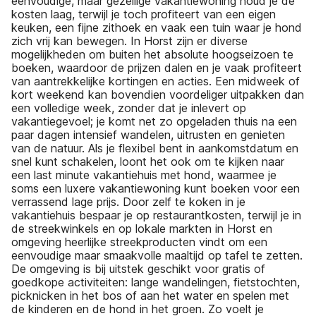
eenvoudige, maar gezellige vakantiewoning houd je de
kosten laag, terwijl je toch profiteert van een eigen
keuken, een fijne zithoek en vaak een tuin waar je hond
zich vrij kan bewegen. In Horst zijn er diverse
mogelijkheden om buiten het absolute hoogseizoen te
boeken, waardoor de prijzen dalen en je vaak profiteert
van aantrekkelijke kortingen en acties. Een midweek of
kort weekend kan bovendien voordeliger uitpakken dan
een volledige week, zonder dat je inlevert op
vakantiegevoel; je komt net zo opgeladen thuis na een
paar dagen intensief wandelen, uitrusten en genieten
van de natuur. Als je flexibel bent in aankomstdatum en
snel kunt schakelen, loont het ook om te kijken naar
een last minute vakantiehuis met hond, waarmee je
soms een luxere vakantiewoning kunt boeken voor een
verrassend lage prijs. Door zelf te koken in je
vakantiehuis bespaar je op restaurantkosten, terwijl je in
de streekwinkels en op lokale markten in Horst en
omgeving heerlijke streekproducten vindt om een
eenvoudige maar smaakvolle maaltijd op tafel te zetten.
De omgeving is bij uitstek geschikt voor gratis of
goedkope activiteiten: lange wandelingen, fietstochten,
picknicken in het bos of aan het water en spelen met
de kinderen en de hond in het groen. Zo voelt je