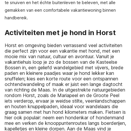
te snuiven en het échte buitenleven te beleven, met alle
gemakken van een comfortabele vakantiewoning binnen
handbereik.
Activiteiten met je hond in Horst
Horst en omgeving bieden verrassend veel activiteiten
die perfect zijn voor een vakantie met hond, met een
mooie mix van natuur, cultuur en avontuur. Vanuit je
vakantiehuis loop je zo de bossen van de Kasteelse
Bossen in, een geliefd wandelgebied met vijvers, brede
paden en kleinere paadjes waar je hond lekker kan
snuffelen; kies een korte route voor een ontspannen
ochtendwandeling of maak er juist een lange dagtocht
van richting de Maas. In de uitgestrekte natuurgebieden
rondom Horst, zoals de Mariapeel en de Groote Peel
iets verderop, ervaar je weidse stilte, veenlandschappen
en houten knuppelpaden, ideaal voor wandelaars die
graag samen met hun hond kilometers maken. Fietsen is
hier ook populair: neem een hondenkar of hondenmand
mee en verken de knooppuntenroutes langs boerderijen,
kapelletjes en kleine dorpen. Aan de Maas vind je