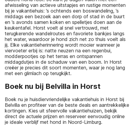
afwisseling van actieve uitstapjes en rustige momenten
bij je vakantiehuis: ’s ochtends een boswandeling, ’s
middags een bezoek aan een dorp of stad in de buurt
en ’s avonds samen koken en spelletjes doen aan de
keukentafel. Horst voelt al snel vertrouwd, met
terugkerende wandelroutes en favoriete bankjes langs
het water, waardoor je hond zich net zo thuis voelt als
jij. Elke vakantieherinnering wordt mooier wanneer je
viervoeter erbij is: natte neuzen na een regenbui,
modderpootjes op het terras en ontspannen
middagdutjes in de schaduw van een boom. In Horst
creëer je precies dit soort momenten, waar je nog lang
met een glimlach op terugkijkt.
Boek nu bij Belvilla in Horst
Boek nu je huisdiervriendelijke vakantiehuis in Horst bij
Belvilla en profiteer van de beste deals en aantrekkelijke
kortingen. Kies uit sfeervolle vakantiehuizen, bekijk
direct de actuele prijzen en reserveer eenvoudig online
je ideale verblijf met hond in Noord-Limburg.