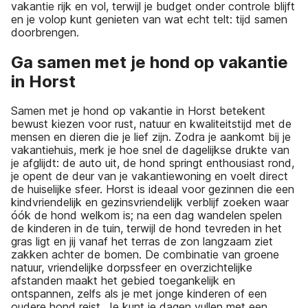
vakantie rijk en vol, terwijl je budget onder controle blijft
en je volop kunt genieten van wat echt telt: tijd samen
doorbrengen.
Ga samen met je hond op vakantie
in Horst
Samen met je hond op vakantie in Horst betekent
bewust kiezen voor rust, natuur en kwaliteitstijd met de
mensen en dieren die je lief zijn. Zodra je aankomt bij je
vakantiehuis, merk je hoe snel de dagelijkse drukte van
je afglijdt: de auto uit, de hond springt enthousiast rond,
je opent de deur van je vakantiewoning en voelt direct
de huiselijke sfeer. Horst is ideaal voor gezinnen die een
kindvriendelijk en gezinsvriendelijk verblijf zoeken waar
óók de hond welkom is; na een dag wandelen spelen
de kinderen in de tuin, terwijl de hond tevreden in het
gras ligt en jij vanaf het terras de zon langzaam ziet
zakken achter de bomen. De combinatie van groene
natuur, vriendelijke dorpssfeer en overzichtelijke
afstanden maakt het gebied toegankelijk en
ontspannen, zelfs als je met jonge kinderen of een
oudere hond reist. Je kunt je dagen vullen met een