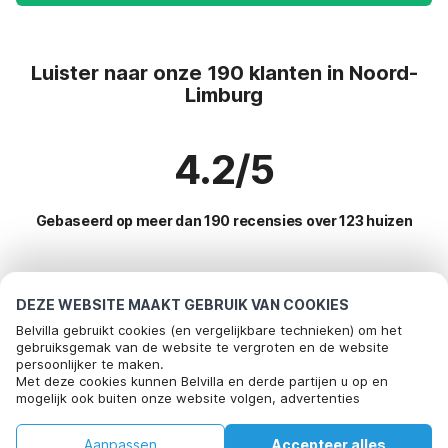
Luister naar onze 190 klanten in Noord-
Limburg
4.2/5
Gebaseerd op meer dan 190 recensies over 123 huizen
Meest populaire bestemmingen voor
DEZE WEBSITE MAAKT GEBRUIK VAN COOKIES
vakantie
Belvilla gebruikt cookies (en vergelijkbare technieken) om het
gebruiksgemak van de website te vergroten en de website
persoonlijker te maken.
Populaire voorzieningen voor vakantie in Noord-limburg
Bel om te boeken
Met deze cookies kunnen Belvilla en derde partijen u op en
mogelijk ook buiten onze website volgen, advertenties
Kindvriendelijke vakantiehuizen
Top regio's met top voorzieningen voor vakantie
afstemmen op uw interesses en u informatie laten delen via
Vakantiehuis op een vakantiepark
social media.
Vakantie met hond - Huisdiervriendelijke vakantiehuizen
Aanpassen
Accepteer alles