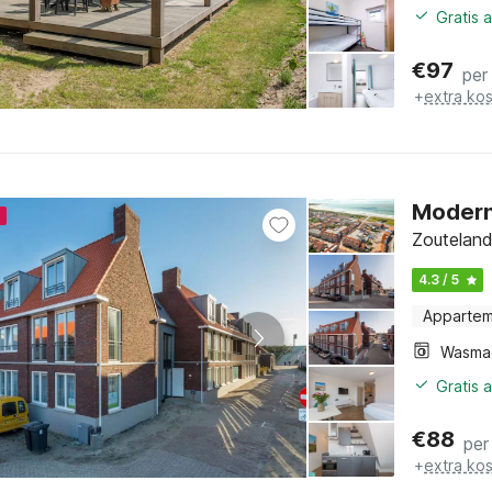
Gratis 
€
97
per
+
extra ko
Modern
4
Zouteland
4.3 / 5
Apparte
Wasma
Gratis 
€
88
per
+
extra ko