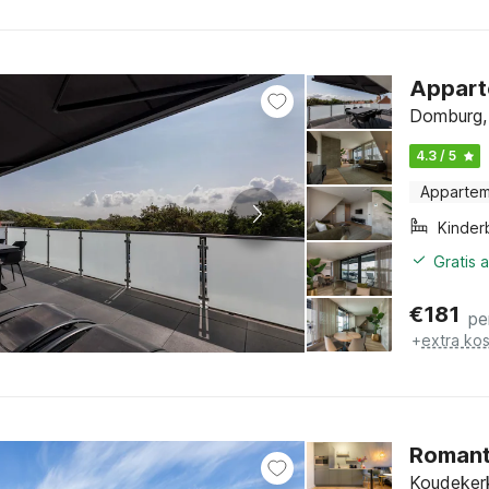
Appart
Domburg,
4.3 / 5
Apparte
Kinder
Gratis 
€
181
pe
+
extra ko
Romanti
Koudekerk