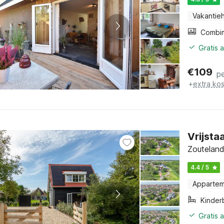
Vakantieh
Gratis 
€
109
p
+
extra ko
Vrijsta
Zouteland
4.4 / 5
Apparte
Kinder
Gratis 