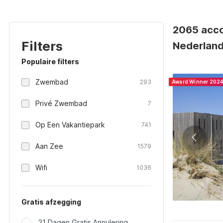
2065 acco
Filters
Nederlan
Populaire filters
Zwembad
293
Award Winner 202
Privé Zwembad
7
Op Een Vakantiepark
741
Aan Zee
1579
Wifi
1036
Gratis afzegging
21 Dagen Gratis Annulering