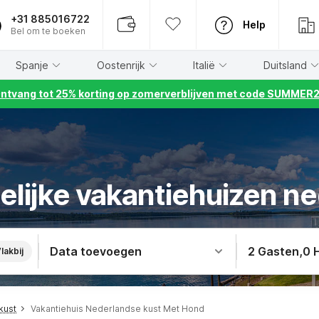
+31 885016722
Help
Bel om te boeken
Spanje
Oostenrijk
Italië
Duitsland
ntvang tot 25% korting op zomerverblijven met code SUMMER
elijke vakantiehuizen n
Data toevoegen
2 Gasten
,
0 
lakbij
kust
Vakantiehuis Nederlandse kust Met Hond