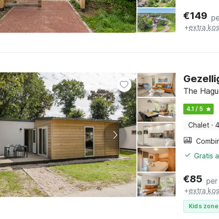
€
149
pe
+
extra ko
Gezelli
The Hagu
4.1 / 5
Chalet
·
4
Gratis 
€
85
per
+
extra ko
Kids zone