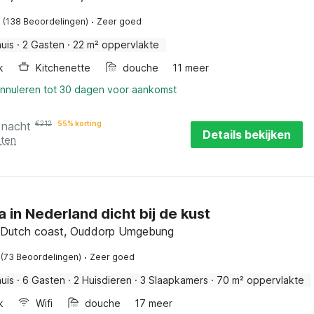
·
(138 Beoordelingen)
Zeer goed
uis
·
2 Gasten
·
22 m² oppervlakte
k
Kitchenette
douche
11 meer
annuleren tot 30 dagen voor aankomst
 nacht
€
212
55% korting
Details bekijken
sten
la in Nederland dicht bij de kust
 Dutch coast, Ouddorp Umgebung
·
(73 Beoordelingen)
Zeer goed
uis
·
6 Gasten
·
2 Huisdieren
·
3 Slaapkamers
·
70 m² oppervlakte
k
Wifi
douche
17 meer