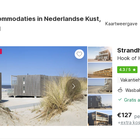
mmodaties in Nederlandse Kust,
Kaartweergave
d
Strandh
4
Hook of H
4.3 / 5
Vakantieh
Wasba
Gratis 
€
127
pe
+
extra ko