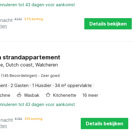
annuleren tot 43 dagen voor aankomst
 nacht
€
232
57% korting
Details bekijken
sten
 strandappartement
e, Dutch coast, Walcheren
·
(145 Beoordelingen)
Zeer goed
ment
·
2 Gasten
·
1 Huisdier
·
34 m² oppervlakte
chine
Wasbak
Kitchenette
16 meer
annuleren tot 43 dagen voor aankomst
 nacht
€
183
51% korting
Details bekijken
sten