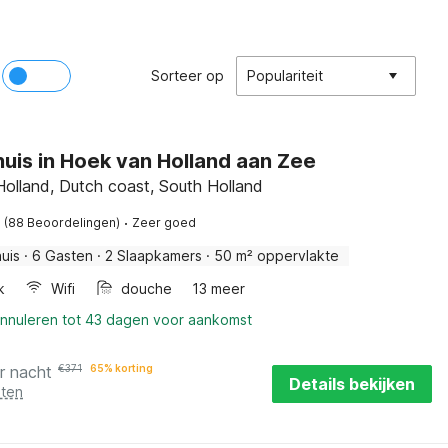
Sorteer op
Populariteit
uis in Hoek van Holland aan Zee
olland, Dutch coast, South Holland
·
(88 Beoordelingen)
Zeer goed
uis
·
6 Gasten
·
2 Slaapkamers
·
50 m² oppervlakte
k
Wifi
douche
13 meer
annuleren tot 43 dagen voor aankomst
r nacht
€
371
65% korting
Details bekijken
sten