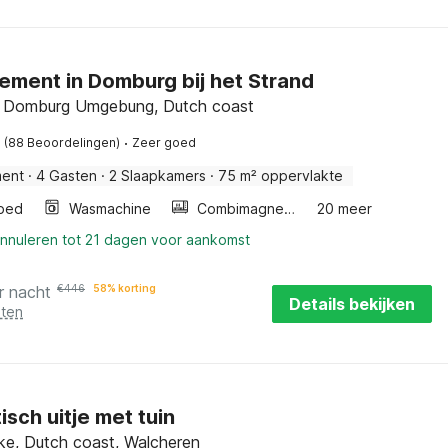
ement in Domburg bij het Strand
 Domburg Umgebung, Dutch coast
·
(88 Beoordelingen)
Zeer goed
ment
·
4 Gasten
·
2 Slaapkamers
·
75 m² oppervlakte
bed
Wasmachine
Combimagnetron
20 meer
annuleren tot 21 dagen voor aankomst
r nacht
€
446
58% korting
Details bekijken
sten
sch uitje met tuin
e, Dutch coast, Walcheren