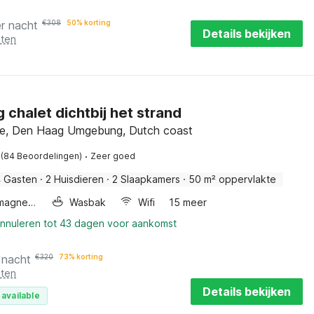
r nacht
€
308
50% korting
Details bekijken
sten
g chalet dichtbij het strand
e, Den Haag Umgebung, Dutch coast
·
(84 Beoordelingen)
Zeer goed
 Gasten
·
2 Huisdieren
·
2 Slaapkamers
·
50 m² oppervlakte
Combimagnetron
Wasbak
Wifi
15 meer
annuleren tot 43 dagen voor aankomst
 nacht
€
320
73% korting
sten
Details bekijken
 available