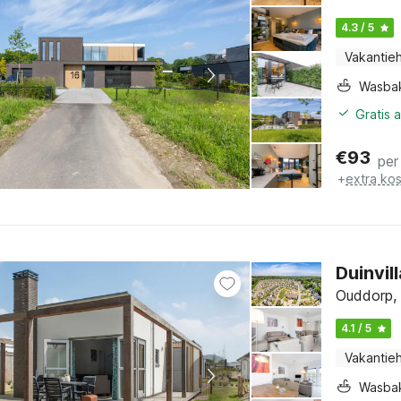
4.3 / 5
Vakantieh
Wasba
Gratis 
€
93
per
+
extra ko
Duinvil
Ouddorp,
4.1 / 5
Vakantieh
Wasba