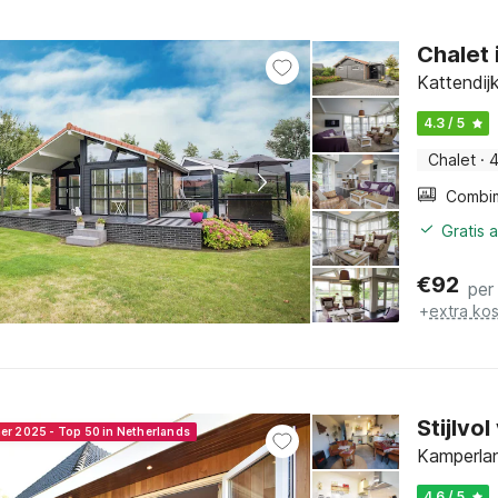
Chalet 
Kattendij
4.3 / 5
Chalet
·
4
Gratis 
€
92
per
+
extra ko
Stijlvo
ner 2025 - Top 50 in Netherlands
Kamperlan
4.6 / 5