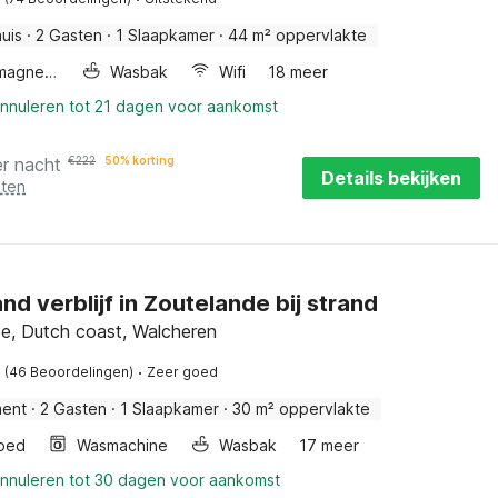
uis
·
2 Gasten
·
1 Slaapkamer
·
44 m² oppervlakte
Combimagnetron
Wasbak
Wifi
18 meer
annuleren tot 21 dagen voor aankomst
er nacht
€
222
50% korting
Details bekijken
sten
and verblijf in Zoutelande bij strand
e, Dutch coast, Walcheren
·
(46 Beoordelingen)
Zeer goed
ment
·
2 Gasten
·
1 Slaapkamer
·
30 m² oppervlakte
bed
Wasmachine
Wasbak
17 meer
annuleren tot 30 dagen voor aankomst