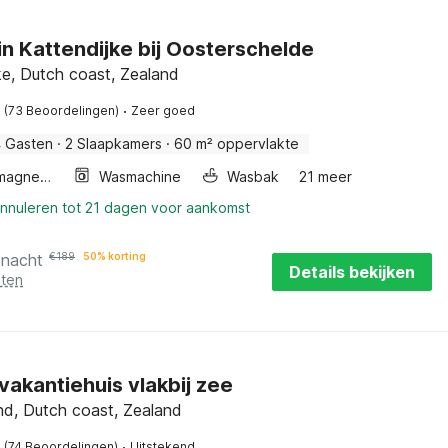
in Kattendijke bij Oosterschelde
ke, Dutch coast, Zealand
·
(73 Beoordelingen)
Zeer goed
 Gasten
·
2 Slaapkamers
·
60 m² oppervlakte
Combimagnetron
Wasmachine
Wasbak
21 meer
annuleren tot 21 dagen voor aankomst
 nacht
€
189
50% korting
Details bekijken
sten
l vakantiehuis vlakbij zee
d, Dutch coast, Zealand
·
(74 Beoordelingen)
Uitstekend