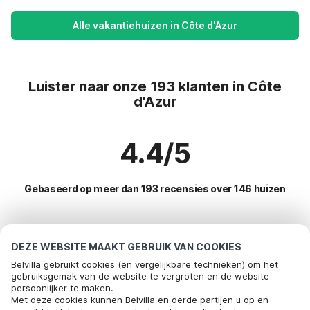
Alle vakantiehuizen in Côte d'Azur
Luister naar onze 193 klanten in Côte
d'Azur
4.4/5
Gebaseerd op meer dan 193 recensies over 146 huizen
Meest populaire bestemmingen voor
DEZE WEBSITE MAAKT GEBRUIK VAN COOKIES
vakantie
Belvilla gebruikt cookies (en vergelijkbare technieken) om het
gebruiksgemak van de website te vergroten en de website
persoonlijker te maken.
Populaire voorzieningen voor vakantie in Côte d'azur
Met deze cookies kunnen Belvilla en derde partijen u op en