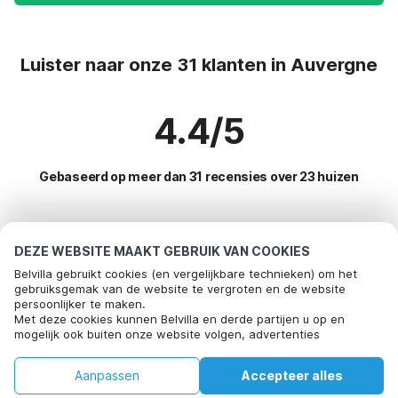
Luister naar onze 31 klanten in Auvergne
4.4/5
Gebaseerd op meer dan 31 recensies over 23 huizen
Meest populaire bestemmingen voor
DEZE WEBSITE MAAKT GEBRUIK VAN COOKIES
vakantie
Belvilla gebruikt cookies (en vergelijkbare technieken) om het
gebruiksgemak van de website te vergroten en de website
persoonlijker te maken.
Populaire voorzieningen voor vakantie in Auvergne
Bel om te boeken
Met deze cookies kunnen Belvilla en derde partijen u op en
mogelijk ook buiten onze website volgen, advertenties
Vakantiehuis met tuin
Top regio's met top voorzieningen voor vakantie
afstemmen op uw interesses en u informatie laten delen via
Kindvriendelijke vakantiehuizen
social media.
Kindvriendelijke vakantiehuizen zuid-frankrijk
Aanpassen
Accepteer alles
Door op "accepteren" te klikken gaat u hiermee akkoord. Meer
Top steden met top voorzieningen voor vakantie
Vakantie met hond - Huisdiervriendelijke vakantiehuizen
informatie vind je in ons
cookiebeleid
.
Vakantie met hond - Huisdiervriendelijke vakantiehuizen oost-
Huis
Verlanglijst
Boekingen
Account