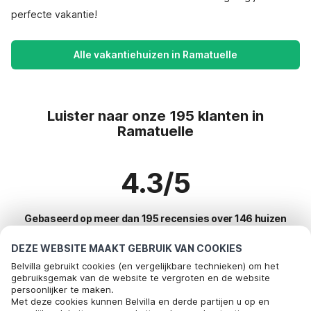
perfecte vakantie!
Alle vakantiehuizen in Ramatuelle
Luister naar onze 195 klanten in
Ramatuelle
4.3/5
Gebaseerd op meer dan 195 recensies over 146 huizen
DEZE WEBSITE MAAKT GEBRUIK VAN COOKIES
Belvilla gebruikt cookies (en vergelijkbare technieken) om het
Meest populaire bestemmingen voor
gebruiksgemak van de website te vergroten en de website
persoonlijker te maken.
vakantie
Bel om te boeken
Met deze cookies kunnen Belvilla en derde partijen u op en