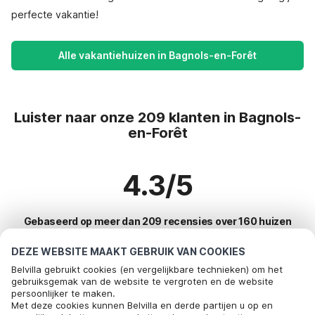
perfecte vakantie!
Alle vakantiehuizen in Bagnols-en-Forêt
Luister naar onze 209 klanten in Bagnols-
en-Forêt
4.3/5
Gebaseerd op meer dan 209 recensies over 160 huizen
DEZE WEBSITE MAAKT GEBRUIK VAN COOKIES
Belvilla gebruikt cookies (en vergelijkbare technieken) om het
Meest populaire bestemmingen voor
gebruiksgemak van de website te vergroten en de website
persoonlijker te maken.
vakantie
Met deze cookies kunnen Belvilla en derde partijen u op en