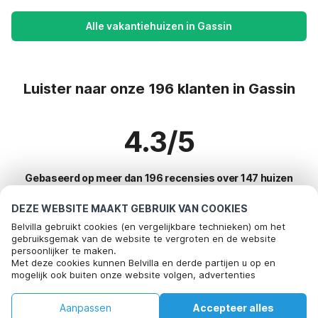
Alle vakantiehuizen in Gassin
Luister naar onze 196 klanten in Gassin
4.3/5
Gebaseerd op meer dan 196 recensies over 147 huizen
DEZE WEBSITE MAAKT GEBRUIK VAN COOKIES
Belvilla gebruikt cookies (en vergelijkbare technieken) om het
Meest populaire bestemmingen voor
gebruiksgemak van de website te vergroten en de website
persoonlijker te maken.
vakantie
Met deze cookies kunnen Belvilla en derde partijen u op en
mogelijk ook buiten onze website volgen, advertenties
Top steden met top voorzieningen voor vakantie
afstemmen op uw interesses en u informatie laten delen via
social media.
Kindvriendelijke vakantiehuizen bayeux
Aanpassen
Accepteer alles
Door op "accepteren" te klikken gaat u hiermee akkoord. Meer
Top steden met top voorzieningen voor vakantie