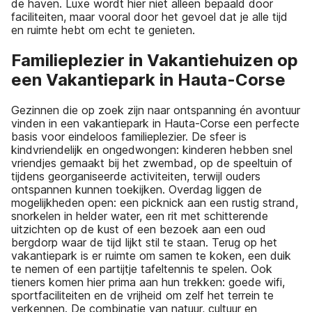
de haven. Luxe wordt hier niet alleen bepaald door
faciliteiten, maar vooral door het gevoel dat je alle tijd
en ruimte hebt om echt te genieten.
Familieplezier in Vakantiehuizen op
een Vakantiepark in Hauta-Corse
Gezinnen die op zoek zijn naar ontspanning én avontuur
vinden in een vakantiepark in Hauta-Corse een perfecte
basis voor eindeloos familieplezier. De sfeer is
kindvriendelijk en ongedwongen: kinderen hebben snel
vriendjes gemaakt bij het zwembad, op de speeltuin of
tijdens georganiseerde activiteiten, terwijl ouders
ontspannen kunnen toekijken. Overdag liggen de
mogelijkheden open: een picknick aan een rustig strand,
snorkelen in helder water, een rit met schitterende
uitzichten op de kust of een bezoek aan een oud
bergdorp waar de tijd lijkt stil te staan. Terug op het
vakantiepark is er ruimte om samen te koken, een duik
te nemen of een partijtje tafeltennis te spelen. Ook
tieners komen hier prima aan hun trekken: goede wifi,
sportfaciliteiten en de vrijheid om zelf het terrein te
verkennen. De combinatie van natuur, cultuur en