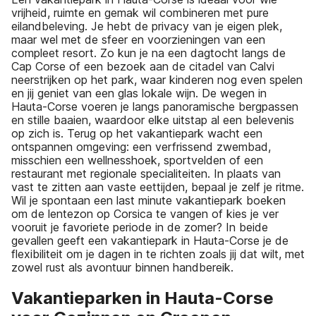
vrijheid, ruimte en gemak wil combineren met pure
eilandbeleving. Je hebt de privacy van je eigen plek,
maar wel met de sfeer en voorzieningen van een
compleet resort. Zo kun je na een dagtocht langs de
Cap Corse of een bezoek aan de citadel van Calvi
neerstrijken op het park, waar kinderen nog even spelen
en jij geniet van een glas lokale wijn. De wegen in
Hauta-Corse voeren je langs panoramische bergpassen
en stille baaien, waardoor elke uitstap al een belevenis
op zich is. Terug op het vakantiepark wacht een
ontspannen omgeving: een verfrissend zwembad,
misschien een wellnesshoek, sportvelden of een
restaurant met regionale specialiteiten. In plaats van
vast te zitten aan vaste eettijden, bepaal je zelf je ritme.
Wil je spontaan een last minute vakantiepark boeken
om de lentezon op Corsica te vangen of kies je ver
vooruit je favoriete periode in de zomer? In beide
gevallen geeft een vakantiepark in Hauta-Corse je de
flexibiliteit om je dagen in te richten zoals jij dat wilt, met
zowel rust als avontuur binnen handbereik.
Vakantieparken in Hauta-Corse