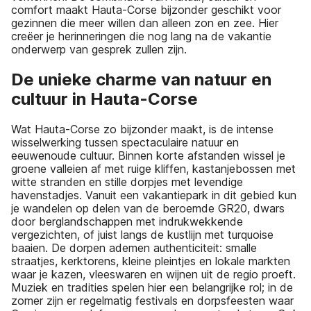
comfort maakt Hauta-Corse bijzonder geschikt voor
gezinnen die meer willen dan alleen zon en zee. Hier
creëer je herinneringen die nog lang na de vakantie
onderwerp van gesprek zullen zijn.
De unieke charme van natuur en
cultuur in Hauta-Corse
Wat Hauta-Corse zo bijzonder maakt, is de intense
wisselwerking tussen spectaculaire natuur en
eeuwenoude cultuur. Binnen korte afstanden wissel je
groene valleien af met ruige kliffen, kastanjebossen met
witte stranden en stille dorpjes met levendige
havenstadjes. Vanuit een vakantiepark in dit gebied kun
je wandelen op delen van de beroemde GR20, dwars
door berglandschappen met indrukwekkende
vergezichten, of juist langs de kustlijn met turquoise
baaien. De dorpen ademen authenticiteit: smalle
straatjes, kerktorens, kleine pleintjes en lokale markten
waar je kazen, vleeswaren en wijnen uit de regio proeft.
Muziek en tradities spelen hier een belangrijke rol; in de
zomer zijn er regelmatig festivals en dorpsfeesten waar