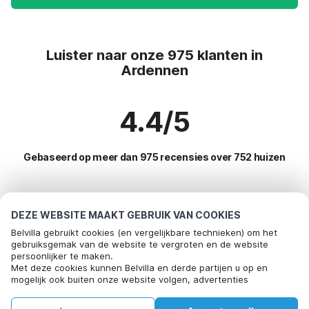
Luister naar onze 975 klanten in
Ardennen
4.4/5
Gebaseerd op meer dan 975 recensies over 752 huizen
Meest populaire bestemmingen voor
DEZE WEBSITE MAAKT GEBRUIK VAN COOKIES
vakantie
Belvilla gebruikt cookies (en vergelijkbare technieken) om het
gebruiksgemak van de website te vergroten en de website
persoonlijker te maken.
Populaire voorzieningen voor vakantie in Ardennen
Bel om te boeken
Met deze cookies kunnen Belvilla en derde partijen u op en
mogelijk ook buiten onze website volgen, advertenties
Vakantiehuis met tuin
Top regio's met top voorzieningen voor vakantie
afstemmen op uw interesses en u informatie laten delen via
Kindvriendelijke vakantiehuizen
social media.
Vakantiehuis met tuin ardennen