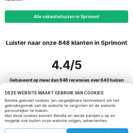
Alle vakantiehuizen in Sprimont
Luister naar onze 848 klanten in Sprimont
4.4/5
Gebaseerd op meer dan 848 recensies over 640 huizen
DEZE WEBSITE MAAKT GEBRUIK VAN COOKIES
Belvilla gebruikt cookies (en vergelijkbare technieken) om het
Meest populaire bestemmingen voor
gebruiksgemak van de website te vergroten en de website
persoonlijker te maken.
vakantie
Bel om te boeken
Met deze cookies kunnen Belvilla en derde partijen u op en
mogelijk ook buiten onze website volgen, advertenties
Top steden met top voorzieningen voor vakantie
afstemmen op uw interesses en u informatie laten delen via
social media.
Kindvriendelijke vakantiehuizen bayeux