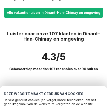
Alle vakantiehuizen in Dinant-Han-Chimay en omgeving
Luister naar onze 107 klanten in Dinant-
Han-Chimay en omgeving
4.3/5
Gebaseerd op meer dan 107 recensies over 90 huizen
Meest populaire bestemmingen voor
vakantie
DEZE WEBSITE MAAKT GEBRUIK VAN COOKIES
Belvilla gebruikt cookies (en vergelijkbare technieken) om het
Populaire voorzieningen voor vakantie in Dinant-han-
gebruiksgemak van de website te vergroten en de website