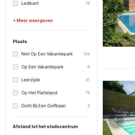
Ledikant
19
+ Meer weergeven
Plaats
Niet Op Een Vakantiepark
124
Op Een Vakantiepark
6
Leerzijde
31
Op Het Platteland
74
Dicht Bij Een Golfbaan
2
Afstand tot het stadscentrum