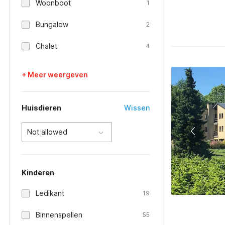
Woonboot
1
Bungalow
2
Chalet
4
+ Meer weergeven
Huisdieren
Wissen
Not allowed
Kinderen
Ledikant
19
Binnenspellen
55