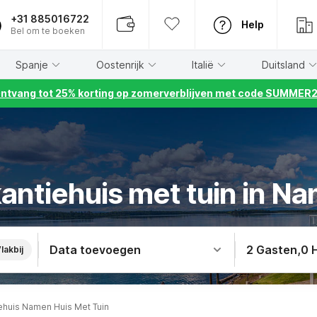
+31 885016722
Help
Bel om te boeken
Spanje
Oostenrijk
Italië
Duitsland
ntvang tot 25% korting op zomerverblijven met code SUMMER
antiehuis met tuin in N
Data toevoegen
2 Gasten
,
0 
lakbij
ehuis Namen Huis Met Tuin