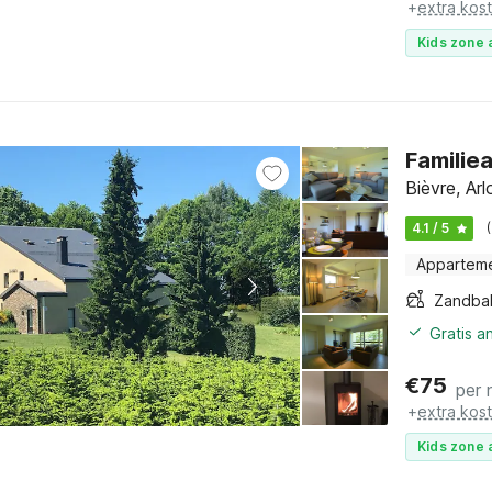
+
extra kos
Kids zone 
Familie
Bièvre, Ar
4.1 / 5
Appartem
Zandba
Gratis a
€
75
per 
+
extra kos
Kids zone 