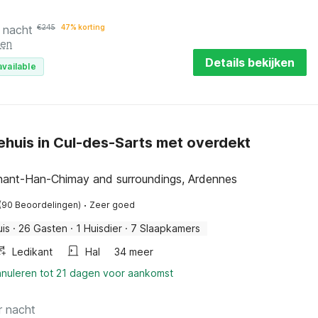
 nacht
€
245
47% korting
ten
Details bekijken
available
ehuis in Cul-des-Sarts met overdekt
inant-Han-Chimay and surroundings, Ardennes
·
(90 Beoordelingen)
Zeer goed
uis
·
26 Gasten
·
1 Huisdier
·
7 Slaapkamers
Ledikant
Hal
34 meer
nnuleren tot 21 dagen voor aankomst
r nacht