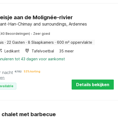
eisje aan de Molignée-rivier
nant-Han-Chimay and surroundings, Ardennes
·
(40 Beoordelingen)
Zeer goed
uis
·
22 Gasten
·
8 Slaapkamers
·
600 m² oppervlakte
Ledikant
Tafelvoetbal
35 meer
nnuleren tot 43 dagen voor aankomst
r nacht
€
782
53% korting
ten
Details bekijken
available
g chalet met barbecue