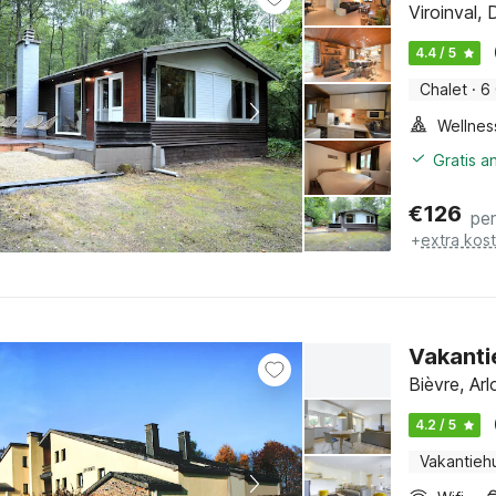
Viroinval,
4.4 / 5
Chalet
·
6
Gratis a
€
126
pe
+
extra kos
Vakanti
Bièvre, Ar
4.2 / 5
Vakantieh