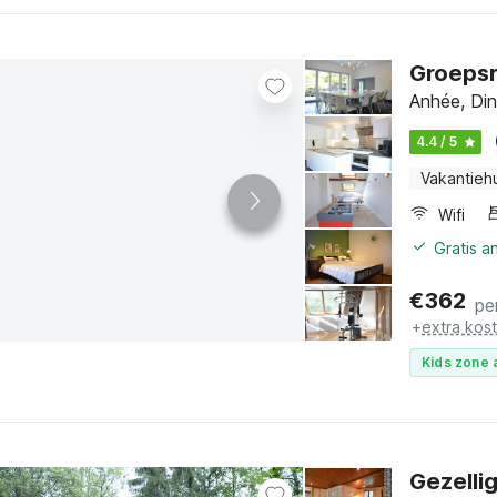
Groepsr
Anhée, Di
4.4 / 5
Vakantieh
Wifi
Gratis a
€
362
pe
+
extra kos
Kids zone 
Gezelli