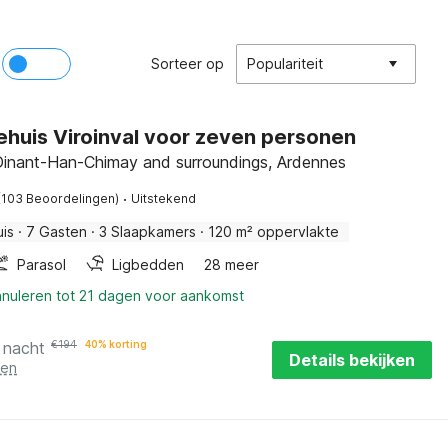
Sorteer op
Populariteit
ehuis Viroinval voor zeven personen
 Dinant-Han-Chimay and surroundings, Ardennes
·
(103 Beoordelingen)
Uitstekend
uis
·
7 Gasten
·
3 Slaapkamers
·
120 m² oppervlakte
Parasol
Ligbedden
28 meer
nnuleren tot 21 dagen voor aankomst
 nacht
€
194
40% korting
Details bekijken
ten