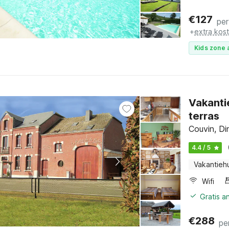
€
127
per
+
extra kos
Kids zone 
Vakanti
terras
Couvin, D
4.4 / 5
Vakantieh
Wifi
Gratis a
€
288
pe