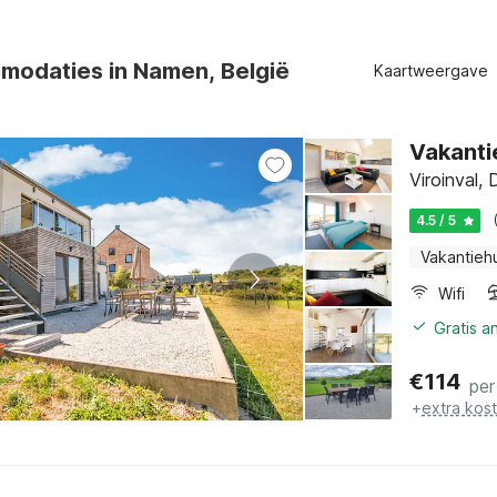
modaties in Namen, België
Kaartweergave
Vakanti
Viroinval,
4.5 / 5
Vakantieh
Wifi
Gratis a
€
114
per
+
extra kos