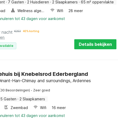
ent
·
7 Gasten
·
2 Huisdieren
·
2 Slaapkamers
·
65 m² oppervlakte
bad
Wellness algemeen
Wifi
28 meer
nnuleren tot 43 dagen voor aankomst
r nacht
€
253
40% korting
ten
Details bekijken
available
ehuis bij Knebelsrod Ederbergland
Dinant-Han-Chimay and surroundings, Ardennes
·
(30 Beoordelingen)
Zeer goed
5 Gasten
·
2 Slaapkamers
Zwembad
Wifi
16 meer
nnuleren tot 43 dagen voor aankomst