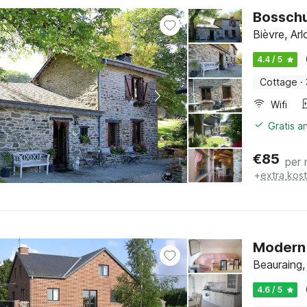
Bosschu
Bièvre, Ar
4.4 / 5
Cottage
·
Wifi
Gratis a
€
85
per 
+
extra kos
Modern 
Beauraing
4.6 / 5