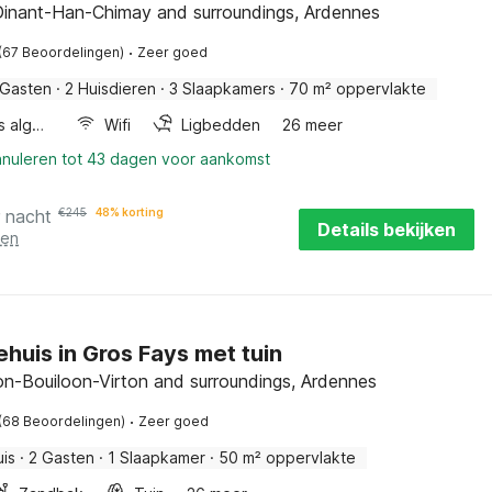
 Dinant-Han-Chimay and surroundings, Ardennes
·
(67 Beoordelingen)
Zeer goed
 Gasten
·
2 Huisdieren
·
3 Slaapkamers
·
70 m² oppervlakte
Wellness algemeen
Wifi
Ligbedden
26 meer
nnuleren tot 43 dagen voor aankomst
r nacht
€
245
48% korting
Details bekijken
ten
ehuis in Gros Fays met tuin
lon-Bouiloon-Virton and surroundings, Ardennes
·
(68 Beoordelingen)
Zeer goed
uis
·
2 Gasten
·
1 Slaapkamer
·
50 m² oppervlakte