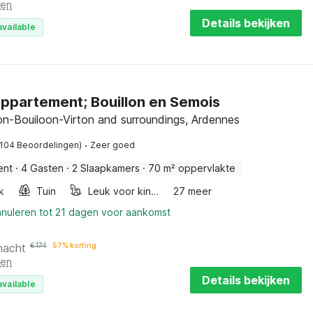
ten
Details bekijken
available
appartement; Bouillon en Semois
lon-Bouiloon-Virton and surroundings, Ardennes
·
(104 Beoordelingen)
Zeer goed
ent
·
4 Gasten
·
2 Slaapkamers
·
70 m² oppervlakte
k
Tuin
Leuk voor kinderen
27 meer
nnuleren tot 21 dagen voor aankomst
nacht
€
174
57% korting
ten
Details bekijken
available