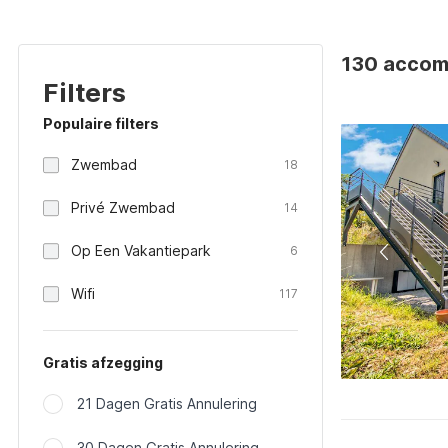
130 accom
Filters
Populaire filters
Zwembad
18
Privé Zwembad
14
Op Een Vakantiepark
6
Wifi
117
Gratis afzegging
21 Dagen Gratis Annulering
30 Dagen Gratis Annulering