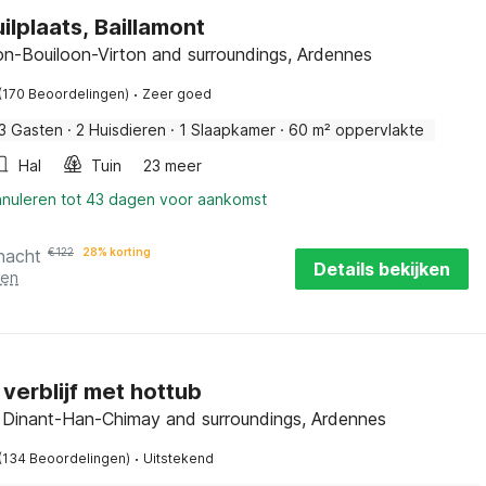
ilplaats, Baillamont
lon-Bouiloon-Virton and surroundings, Ardennes
·
(170 Beoordelingen)
Zeer goed
3 Gasten
·
2 Huisdieren
·
1 Slaapkamer
·
60 m² oppervlakte
Hal
Tuin
23 meer
nnuleren tot 43 dagen voor aankomst
nacht
€
122
28% korting
Details bekijken
ten
verblijf met hottub
, Dinant-Han-Chimay and surroundings, Ardennes
·
(134 Beoordelingen)
Uitstekend