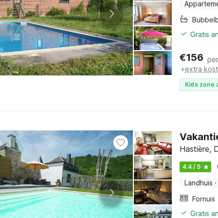
Appartem
Bubbel
Gratis a
€
156
pe
+
extra kos
Kids zone 
Vakanti
Hastière, 
4.4 / 5
Landhuis
·
Fornuis
Gratis a