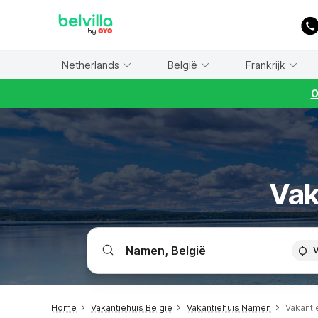
WIZARD MEMBER
Netherlands
België
Frankrijk
O
Vak
V
Home
Vakantiehuis België
Vakantiehuis Namen
Vakanti