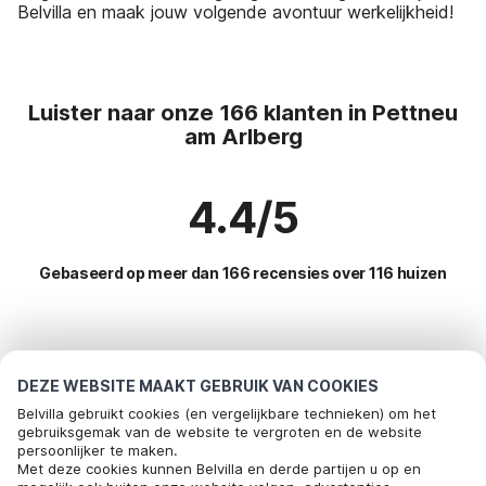
Belvilla en maak jouw volgende avontuur werkelijkheid!
Luister naar onze 166 klanten in Pettneu
am Arlberg
4.4/5
Gebaseerd op meer dan 166 recensies over 116 huizen
Meest populaire bestemmingen voor
vakantie
DEZE WEBSITE MAAKT GEBRUIK VAN COOKIES
Belvilla gebruikt cookies (en vergelijkbare technieken) om het
Top steden met top voorzieningen voor vakantie
gebruiksgemak van de website te vergroten en de website
persoonlijker te maken.
Kindvriendelijke vakantiehuizen schwendau
Met deze cookies kunnen Belvilla en derde partijen u op en
Populaire voorzieningen voor vakantie in Pettneu-am-