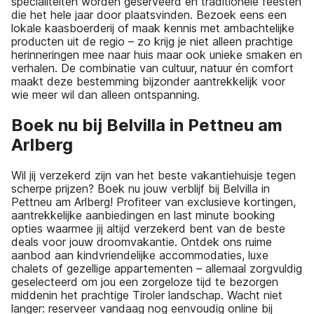
specialiteiten worden geserveerd en traditionele feesten
die het hele jaar door plaatsvinden. Bezoek eens een
lokale kaasboerderij of maak kennis met ambachtelijke
producten uit de regio – zo krijg je niet alleen prachtige
herinneringen mee naar huis maar ook unieke smaken en
verhalen. De combinatie van cultuur, natuur én comfort
maakt deze bestemming bijzonder aantrekkelijk voor
wie meer wil dan alleen ontspanning.
Boek nu bij Belvilla in Pettneu am
Arlberg
Wil jij verzekerd zijn van het beste vakantiehuisje tegen
scherpe prijzen? Boek nu jouw verblijf bij Belvilla in
Pettneu am Arlberg! Profiteer van exclusieve kortingen,
aantrekkelijke aanbiedingen en last minute booking
opties waarmee jij altijd verzekerd bent van de beste
deals voor jouw droomvakantie. Ontdek ons ruime
aanbod aan kindvriendelijke accommodaties, luxe
chalets of gezellige appartementen – allemaal zorgvuldig
geselecteerd om jou een zorgeloze tijd te bezorgen
middenin het prachtige Tiroler landschap. Wacht niet
langer: reserveer vandaag nog eenvoudig online bij