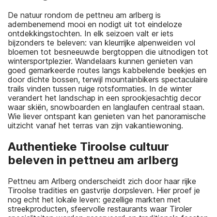
De natuur rondom de pettneu am arlberg is
adembenemend mooi en nodigt uit tot eindeloze
ontdekkingstochten. In elk seizoen valt er iets
bijzonders te beleven: van kleurrijke alpenweiden vol
bloemen tot besneeuwde bergtoppen die uitnodigen tot
wintersportplezier. Wandelaars kunnen genieten van
goed gemarkeerde routes langs kabbelende beekjes en
door dichte bossen, terwijl mountainbikers spectaculaire
trails vinden tussen ruige rotsformaties. In de winter
verandert het landschap in een sprookjesachtig decor
waar skiën, snowboarden en langlaufen centraal staan.
Wie liever ontspant kan genieten van het panoramische
uitzicht vanaf het terras van zijn vakantiewoning.
Authentieke Tiroolse cultuur
beleven in pettneu am arlberg
Pettneu am Arlberg onderscheidt zich door haar rijke
Tiroolse tradities en gastvrije dorpsleven. Hier proef je
nog echt het lokale leven: gezellige markten met
streekproducten, sfeervolle restaurants waar Tiroler