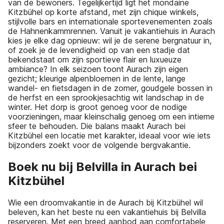
van de bewoners. Tegelijkertijd ligt het mondaine
Kitzbühel op korte afstand, met zijn chique winkels,
stijlvolle bars en internationale sportevenementen zoals
de Hahnenkammrennen. Vanuit je vakantiehuis in Aurach
kies je elke dag opnieuw: wil je de serene bergnatuur in,
of zoek je de levendigheid op van een stadje dat
bekendstaat om zijn sportieve flair en luxueuze
ambiance? In elk seizoen toont Aurach zijn eigen
gezicht; kleurige alpenbloemen in de lente, lange
wandel- en fietsdagen in de zomer, goudgele bossen in
de herfst en een sprookjesachtig wit landschap in de
winter. Het dorp is groot genoeg voor de nodige
voorzieningen, maar kleinschalig genoeg om een intieme
sfeer te behouden. Die balans maakt Aurach bei
Kitzbühel een locatie met karakter, ideaal voor wie iets
bijzonders zoekt voor de volgende bergvakantie.
Boek nu bij Belvilla in Aurach bei
Kitzbühel
Wie een droomvakantie in de Aurach bij Kitzbühel wil
beleven, kan het beste nu een vakantiehuis bij Belvilla
reserveren. Met een breed aanbod aan comfortabele