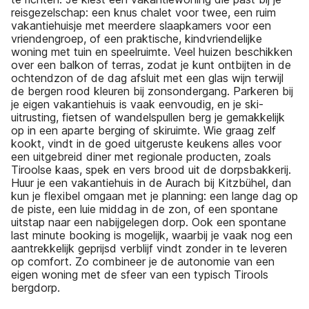
reisgezelschap: een knus chalet voor twee, een ruim
vakantiehuisje met meerdere slaapkamers voor een
vriendengroep, of een praktische, kindvriendelijke
woning met tuin en speelruimte. Veel huizen beschikken
over een balkon of terras, zodat je kunt ontbijten in de
ochtendzon of de dag afsluit met een glas wijn terwijl
de bergen rood kleuren bij zonsondergang. Parkeren bij
je eigen vakantiehuis is vaak eenvoudig, en je ski-
uitrusting, fietsen of wandelspullen berg je gemakkelijk
op in een aparte berging of skiruimte. Wie graag zelf
kookt, vindt in de goed uitgeruste keukens alles voor
een uitgebreid diner met regionale producten, zoals
Tiroolse kaas, spek en vers brood uit de dorpsbakkerij.
Huur je een vakantiehuis in de Aurach bij Kitzbühel, dan
kun je flexibel omgaan met je planning: een lange dag op
de piste, een luie middag in de zon, of een spontane
uitstap naar een nabijgelegen dorp. Ook een spontane
last minute booking is mogelijk, waarbij je vaak nog een
aantrekkelijk geprijsd verblijf vindt zonder in te leveren
op comfort. Zo combineer je de autonomie van een
eigen woning met de sfeer van een typisch Tirools
bergdorp.