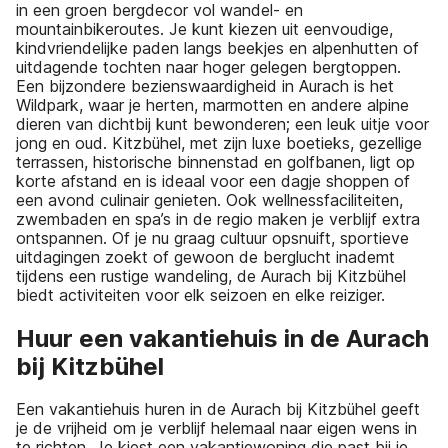
in een groen bergdecor vol wandel- en
mountainbikeroutes. Je kunt kiezen uit eenvoudige,
kindvriendelijke paden langs beekjes en alpenhutten of
uitdagende tochten naar hoger gelegen bergtoppen.
Een bijzondere bezienswaardigheid in Aurach is het
Wildpark, waar je herten, marmotten en andere alpine
dieren van dichtbij kunt bewonderen; een leuk uitje voor
jong en oud. Kitzbühel, met zijn luxe boetieks, gezellige
terrassen, historische binnenstad en golfbanen, ligt op
korte afstand en is ideaal voor een dagje shoppen of
een avond culinair genieten. Ook wellnessfaciliteiten,
zwembaden en spa’s in de regio maken je verblijf extra
ontspannen. Of je nu graag cultuur opsnuift, sportieve
uitdagingen zoekt of gewoon de berglucht inademt
tijdens een rustige wandeling, de Aurach bij Kitzbühel
biedt activiteiten voor elk seizoen en elke reiziger.
Huur een vakantiehuis in de Aurach
bij Kitzbühel
Een vakantiehuis huren in de Aurach bij Kitzbühel geeft
je de vrijheid om je verblijf helemaal naar eigen wens in
te richten. Je kiest een vakantiewoning die past bij je