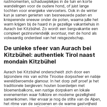
rustmomenten, schaduwplekjes in de tuin en korte
wandelingen voor de oudere hond, of juist lange
tochten voor energieke viervoeters. Ook in de winter
kun je samen genieten van besneeuwde paden en
knisperende sneeuw onder de poten, waarna jullie het
warm krijgen bij de haard in je gezellige vakantiehuis in
Aurach bei Kitzbühel. Zo wordt een bergvakantie een
compleet gezinsvriendelijk avontuur, met de hond als
volwaardig onderdeel van het reisgezelschap.
De unieke sfeer van Aurach bei
Kitzbühel: authentiek Tirol naast
mondain Kitzbühel
Aurach bei Kitzbühel onderscheidt zich door een
bijzondere mix van echte Tiroolse dorpssfeer en nabije
wereldberoemde glamour. In het dorp zelf proef je het
traditionele bergleven: houten boerderijen met
bloemenbalkons, een rustige dorpskern en lokale
evenementen waar folklore en moderne gezelligheid
samenkomen. Hier ervaar je nog de stilte van de Alpen,
het ritme van de seizoenen en de warme gastvrijheid