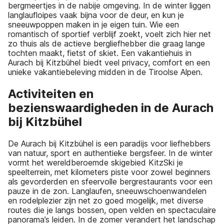
bergmeertjes in de nabije omgeving. In de winter liggen
langlaufloipes vaak bijna voor de deur, en kun je
sneeuwpoppen maken in je eigen tuin. Wie een
romantisch of sportief verblijf zoekt, voelt zich hier net
zo thuis als de actieve bergliefhebber die graag lange
tochten maakt, fietst of skiet. Een vakantiehuis in
Aurach bij Kitzbühel biedt veel privacy, comfort en een
unieke vakantiebeleving midden in de Tiroolse Alpen.
Activiteiten en
bezienswaardigheden in de Aurach
bij Kitzbühel
De Aurach bij Kitzbühel is een paradijs voor liefhebbers
van natuur, sport en authentieke bergsfeer. In de winter
vormt het wereldberoemde skigebied KitzSki je
speelterrein, met kilometers piste voor zowel beginners
als gevorderden en sfeervolle bergrestaurants voor een
pauze in de zon. Langlaufen, sneeuwschoenwandelen
en rodelplezier zijn net zo goed mogelijk, met diverse
routes die je langs bossen, open velden en spectaculaire
panorama’s leiden. In de zomer verandert het landschap