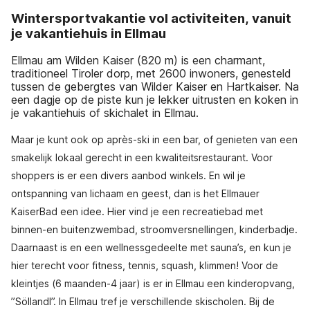
Wintersportvakantie vol activiteiten, vanuit
je vakantiehuis in Ellmau
Ellmau am Wilden Kaiser (820 m) is een charmant,
traditioneel Tiroler dorp, met 2600 inwoners, genesteld
tussen de gebergtes van Wilder Kaiser en Hartkaiser. Na
een dagje op de piste kun je lekker uitrusten en koken in
je vakantiehuis of skichalet in Ellmau.
Maar je kunt ook op après-ski in een bar, of genieten van een
smakelijk lokaal gerecht in een kwaliteitsrestaurant. Voor
shoppers is er een divers aanbod winkels. En wil je
ontspanning van lichaam en geest, dan is het Ellmauer
KaiserBad een idee. Hier vind je een recreatiebad met
binnen-en buitenzwembad, stroomversnellingen, kinderbadje.
Daarnaast is en een wellnessgedeelte met sauna’s, en kun je
hier terecht voor fitness, tennis, squash, klimmen! Voor de
kleintjes (6 maanden-4 jaar) is er in Ellmau een kinderopvang,
”Söllandl”. In Ellmau tref je verschillende skischolen. Bij de