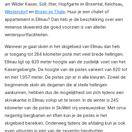
am Wilder Kaiser, Söll, Itter, Hopfgarte im Brixental, Kelchsau,
Westendorf
en
Brixen im Thale
. Huur je een chalet of
appartement in Ellmau? Dan heb je de beschikking over een
immense skiwereld die goed voorzien is van allerlei
wintersportfaciliteiten.
Wanneer je gaat skiën in het skigebied van Ellmau dan heb
je toegang tot 284 kilometer piste met veel brede hellingen.
Ellmau ligt op 820 meter hoogte aan de zuidelijk voet van het
Kaisergebergte. De hoogte van de pistes varieert van 620 tot
en met 1.957 meter. De pistes zijn er in alle kleuren. Zowel de
beginnende skiër als degenen die al steile hellingen
aankunnen, hebben dus de mogelijkheid om zich tijdens een
skivakantie in Ellmau volop uit te leven. In de winter is 245
kilometer van de pistes in SkiWelt vrij sneeuwzeker. Met circa
negentig bergbanen en liften kun je de pistes in het
skigebied bereiken. Onderweg tijdens de afdaling kun je ook
even uitrusten in een van de zeventig berghutten.