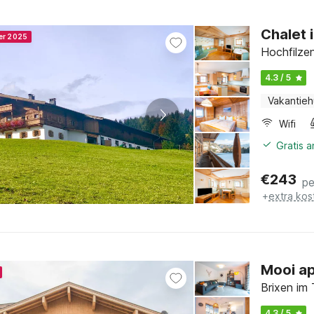
Chalet i
ner 2025
Hochfilzen
4.3 / 5
Vakantieh
Wifi
Gratis 
€
243
pe
+
extra kos
Mooi ap
Brixen im 
4.3 / 5