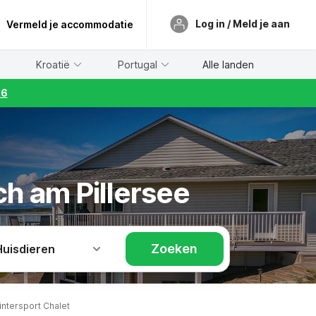
Log in / Meld je aan
Vermeld je accommodatie
Kroatië
Portugal
Alle landen
26
ch am Pillersee
Zoeken
Huisdieren
intersport Chalet