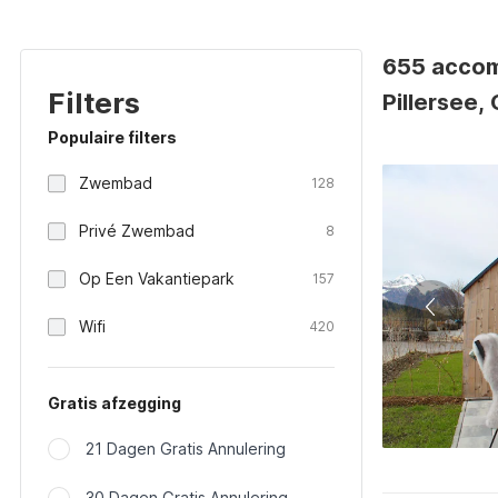
655 accom
Filters
Pillersee,
Populaire filters
Zwembad
128
Privé Zwembad
8
Op Een Vakantiepark
157
Wifi
420
Gratis afzegging
21 Dagen Gratis Annulering
30 Dagen Gratis Annulering