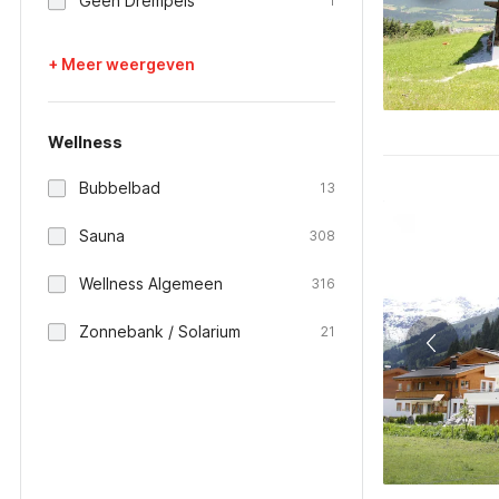
Geen Drempels
1
+ Meer weergeven
Wellness
Bubbelbad
13
Sauna
308
Wellness Algemeen
316
Zonnebank / Solarium
21