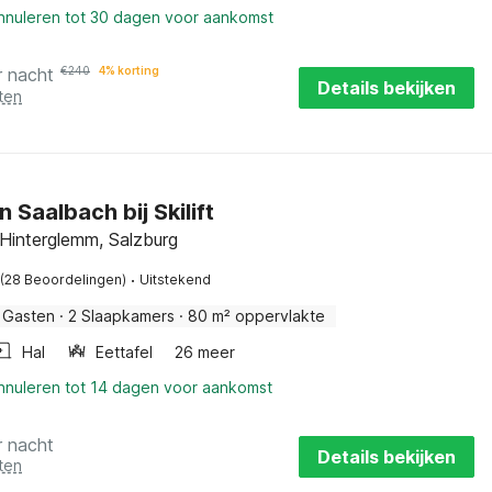
annuleren tot 30 dagen voor aankomst
r nacht
€
240
4% korting
Details bekijken
ten
n Saalbach bij Skilift
Hinterglemm, Salzburg
·
(28 Beoordelingen)
Uitstekend
 Gasten
·
2 Slaapkamers
·
80 m² oppervlakte
Hal
Eettafel
26 meer
annuleren tot 14 dagen voor aankomst
r nacht
Details bekijken
ten