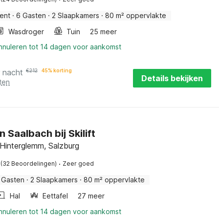
ent
·
6 Gasten
·
2 Slaapkamers
·
80 m² oppervlakte
Wasdroger
Tuin
25 meer
annuleren tot 14 dagen voor aankomst
r nacht
€
212
45% korting
Details bekijken
ten
n Saalbach bij Skilift
Hinterglemm, Salzburg
·
(32 Beoordelingen)
Zeer goed
 Gasten
·
2 Slaapkamers
·
80 m² oppervlakte
Hal
Eettafel
27 meer
annuleren tot 14 dagen voor aankomst