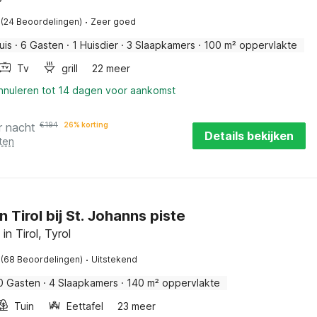
·
(24 Beoordelingen)
Zeer goed
uis
·
6 Gasten
·
1 Huisdier
·
3 Slaapkamers
·
100 m² oppervlakte
Tv
grill
22 meer
annuleren tot 14 dagen voor aankomst
r nacht
€
194
26% korting
Details bekijken
ten
n Tirol bij St. Johanns piste
in Tirol, Tyrol
·
(68 Beoordelingen)
Uitstekend
0 Gasten
·
4 Slaapkamers
·
140 m² oppervlakte
Tuin
Eettafel
23 meer