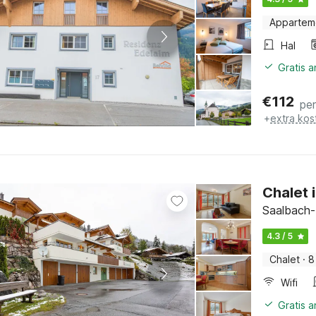
Appartem
Hal
Gratis 
€
112
pe
+
extra kos
Chalet i
Saalbach-
4.3 / 5
Chalet
·
8
Wifi
Gratis 