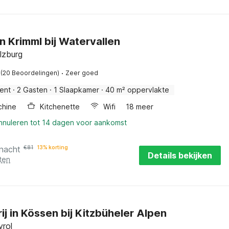
in Krimml bij Watervallen
lzburg
·
(20 Beoordelingen)
Zeer goed
ent
·
2 Gasten
·
1 Slaapkamer
·
40 m² oppervlakte
hine
Kitchenette
Wifi
18 meer
annuleren tot 14 dagen voor aankomst
 nacht
€
81
13% korting
Details bekijken
ten
ij in Kössen bij Kitzbüheler Alpen
yrol