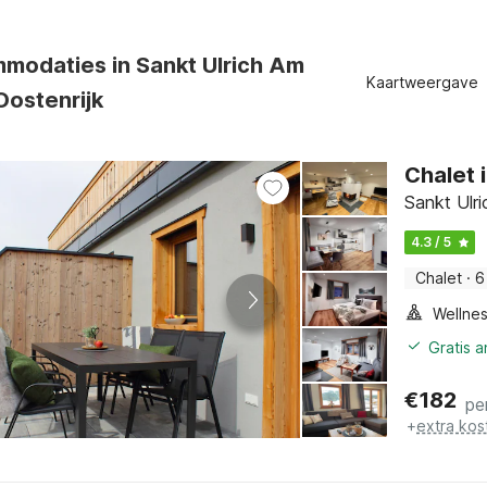
modaties in Sankt Ulrich Am
Kaartweergave
 Oostenrijk
Chalet i
Sankt Ulri
4.3 / 5
Chalet
·
6
Gratis 
€
182
pe
+
extra kos