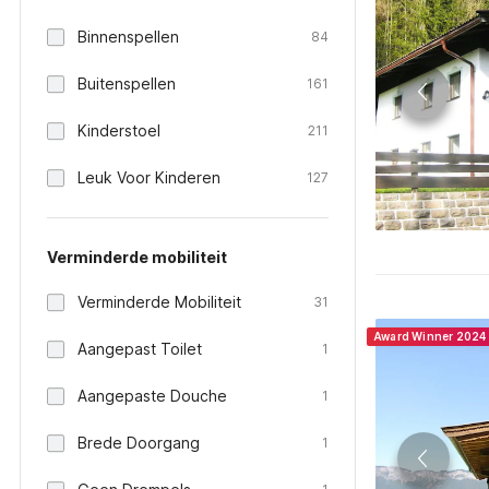
Binnenspellen
84
Buitenspellen
161
Kinderstoel
211
Leuk Voor Kinderen
127
Verminderde mobiliteit
Verminderde Mobiliteit
31
Award Winner 2024
Aangepast Toilet
1
Aangepaste Douche
1
Brede Doorgang
1