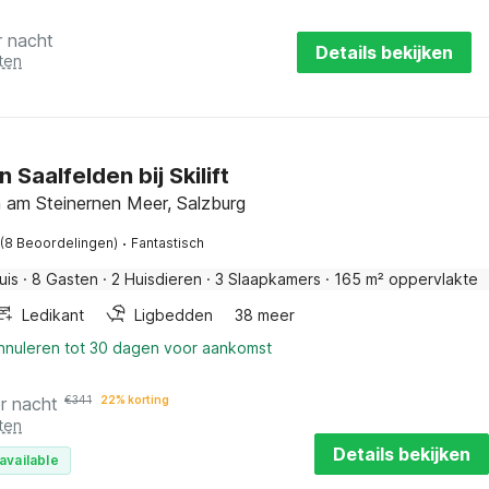
r nacht
Details bekijken
ten
n Saalfelden bij Skilift
n am Steinernen Meer, Salzburg
·
(8 Beoordelingen)
Fantastisch
uis
·
8 Gasten
·
2 Huisdieren
·
3 Slaapkamers
·
165 m² oppervlakte
Ledikant
Ligbedden
38 meer
annuleren tot 30 dagen voor aankomst
r nacht
€
341
22% korting
ten
Details bekijken
available