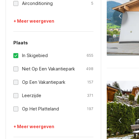
Airconditioning
5
+ Meer weergeven
Plaats
In Skigebied
655
Niet Op Een Vakantiepark
498
Op Een Vakantiepark
157
Leerzijde
371
Op Het Platteland
197
+ Meer weergeven