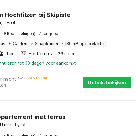
n Hochfilzen bij Skipiste
, Tyrol
·
(29 Beoordelingen)
Zeer goed
uis
·
9 Gasten
·
5 Slaapkamers
·
130 m² oppervlakte
Tuin
Houtfornuis
26 meer
annuleren tot 30 dagen voor aankomst
r nacht
€
332
28% korting
Details bekijken
ten
partement met terras
Thale, Tyrol
·
(24 Beoordelingen)
Zeer goed