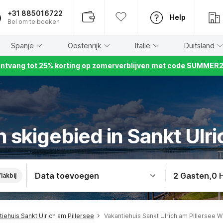
+31 885016722
Help
Bel om te boeken
Spanje
Oostenrijk
Italië
Duitsland
ntvang tot 25% korting op zomerverblijven met code SUMMER
n skigebied in Sankt Ulri
Data toevoegen
2 Gasten
,
0 
lakbij
tiehuis Sankt Ulrich am Pillersee
Vakantiehuis Sankt Ulrich am Pillersee W