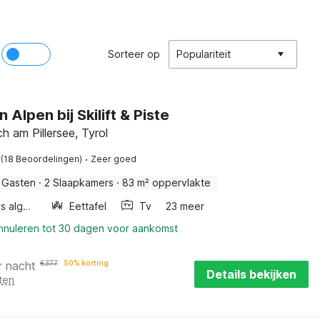
Sorteer op
Populariteit
n Alpen bij Skilift & Piste
ch am Pillersee, Tyrol
·
(18 Beoordelingen)
Zeer goed
 Gasten
·
2 Slaapkamers
·
83 m² oppervlakte
Wellness algemeen
Eettafel
Tv
23 meer
annuleren tot 30 dagen voor aankomst
r nacht
€
377
50% korting
Details bekijken
ten