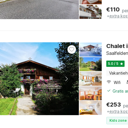
€
110
pe
+
extra kos
Chalet i
Saalfelde
5.0 / 5
Vakantieh
Wifi
Gratis 
€
253
pe
+
extra kos
Kids zone 