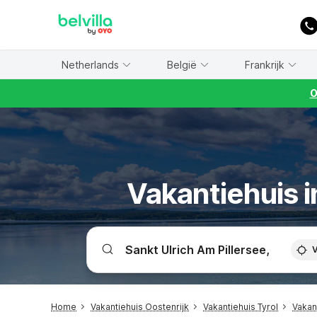
WIZARD MEMBER
Netherlands
België
Frankrijk
O
Vakantiehuis i
V
Home
Vakantiehuis Oostenrijk
Vakantiehuis Tyrol
Vakan