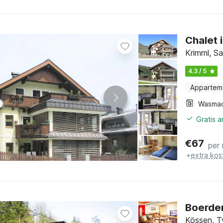
Chalet 
Krimml, Sa
4.3 / 5
Appartem
Wasmac
Gratis 
€
67
per
+
extra kos
Boerder
Kössen, T