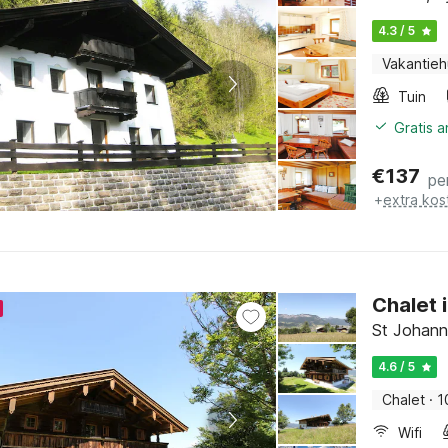
4.3 / 5
Vakantieh
Tuin
Gratis 
€
137
pe
+
extra kos
Chalet i
St Johann 
4.6 / 5
Chalet
·
1
Wifi