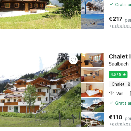
Gratis 
€
217
pe
+
extra kos
Chalet i
Saalbach-
4.5 / 5
Chalet
·
8
Wifi
Gratis 
€
110
pe
+
extra kos