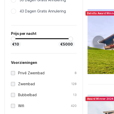
43 Dagen Gratis Annulering
Belvilla Award Win
Prijs per nacht
€10
€5000
Voorzieningen
Privé Zwembad
8
Zwembad
128
Bubbelbad
13
Award Winner 2024
Wifi
420