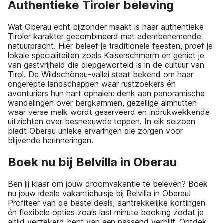
Authentieke Tiroler beleving
Wat Oberau echt bijzonder maakt is haar authentieke
Tiroler karakter gecombineerd met adembenemende
natuurpracht. Hier beleef je traditionele feesten, proef je
lokale specialiteiten zoals Kaiserschmarrn en geniet je
van gastvrijheid die diepgeworteld is in de cultuur van
Tirol. De Wildschönau-vallei staat bekend om haar
ongerepte landschappen waar rustzoekers én
avonturiers hun hart ophalen: denk aan panoramische
wandelingen over bergkammen, gezellige almhutten
waar verse melk wordt geserveerd en indrukwekkende
uitzichten over besneeuwde toppen. In elk seizoen
biedt Oberau unieke ervaringen die zorgen voor
blijvende herinneringen.
Boek nu bij Belvilla in Oberau
Ben jij klaar om jouw droomvakantie te beleven? Boek
nu jouw ideale vakantiehuisje bij Belvilla in Oberau!
Profiteer van de beste deals, aantrekkelijke kortingen
én flexibele opties zoals last minute booking zodat je
altijd verzekerd bent van een passend verblijf. Ontdek