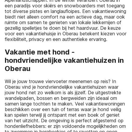
een paradijs voor skiërs en snowboarders met toegang
tot diverse pistes en langlaufloipes. Een vakantiewoning
biedt niet alleen comfort na een actieve dag, maar ook
ruimte om samen te genieten van lokale lekkernijen of
gezellig spelletjes te doen bij het haardvuur. De keuze
voor een vakantiehuisje in Oberau betekent kiezen voor
flexibiliteit, privacy en een authentieke ervaring.
Vakantie met hond -
hondvriendelijke vakantiehuizen in
Oberau
Wil je jouw trouwe viervoeter meenemen op reis? In
Oberau vind je hondvriendelijke vakantiehuizen waar
jouw hond net zo welkom is als jijzelf. De uitgestrekte
wandelpaden, bossen en bergweiden zijn ideaal om
samen lange tochten te maken. Veel vakantiewoningen
beschikken over een tuin of terras waar je hond veilig
kan spelen terwijl jij ontspant met een boek of geniet
van het uitzicht. De omgeving is perfect afgestemd op
hondenliefhebbers: er zijn voldoende mogelijkheden om
te zwemmen in bergbeekjes of te ravotten op open