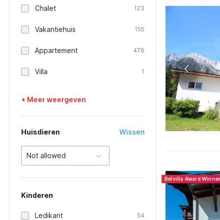
Chalet
123
Vakantiehuis
155
Appartement
476
Villa
1
+ Meer weergeven
Huisdieren
Wissen
Not allowed
Belvilla Award Winne
Kinderen
Ledikant
54