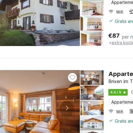
Apparteme
Wifi
Gratis a
€
87
per 
+
extra kost
Appartem
Brixen im T
4.4 / 5
Apparteme
Wifi
Gratis a