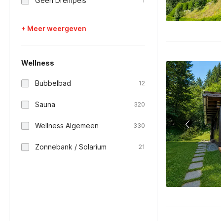
Geen Drempels
1
+ Meer weergeven
Wellness
Bubbelbad
12
Sauna
320
Wellness Algemeen
330
Zonnebank / Solarium
21