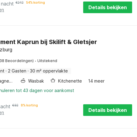
 nacht
€
242
54% korting
Details bekijken
en
ent Kaprun bij Skilift & Gletsjer
lzburg
·
(38 Beoordelingen)
Uitstekend
nt
·
2 Gasten
·
30 m² oppervlakte
Combimagnetron
Wasbak
Kitchenette
14 meer
nnuleren tot 43 dagen voor aankomst
nacht
€
92
8% korting
Details bekijken
en