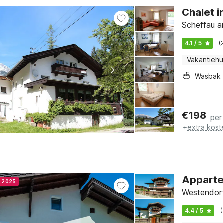
Chalet i
Scheffau a
4.1 / 5
(
Vakantiehu
Wasbak
€
198
per
+
extra kost
Appartem
r 2025
Westendorf,
4.4 / 5