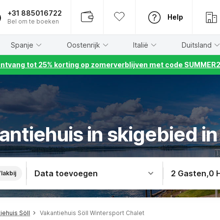
+31 885016722
Help
Bel om te boeken
Spanje
Oostenrijk
Italië
Duitsland
ntvang tot 25% korting op zomerverblijven met code SUMMER
ntiehuis in skigebied in
Data toevoegen
2 Gasten
,
0 
lakbij
iehuis Söll
Vakantiehuis Söll Wintersport Chalet