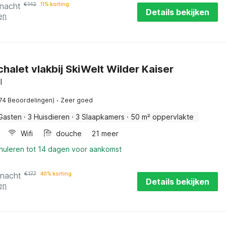
 nacht
€
142
11% korting
Details bekijken
en
chalet vlakbij SkiWelt Wilder Kaiser
l
·
(74 Beoordelingen)
Zeer goed
Gasten
·
3 Huisdieren
·
3 Slaapkamers
·
50 m² oppervlakte
Wifi
douche
21 meer
nnuleren tot 14 dagen voor aankomst
 nacht
€
177
40% korting
Details bekijken
en