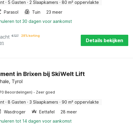
nt
·
5 Gasten
·
2 Slaapkamers
·
80 m² oppervlakte
Parasol
Tuin
23 meer
nnuleren tot 30 dagen voor aankomst
nacht
€
127
28% korting
Details bekijken
en
ent in Brixen bij SkiWelt Lift
hale, Tyrol
·
(70 Beoordelingen)
Zeer goed
nt
·
8 Gasten
·
3 Slaapkamers
·
90 m² oppervlakte
Wasdroger
Eettafel
28 meer
nnuleren tot 14 dagen voor aankomst