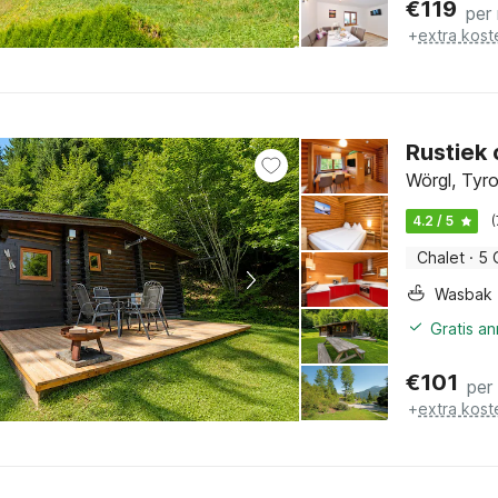
€
119
per
+
extra kost
Rustiek 
Wörgl, Tyro
4.2 / 5
Chalet
·
5 
Wasbak
Gratis a
€
101
per
+
extra kost