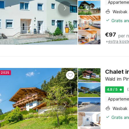
Apparteme
Wasbak
Gratis a
€
97
per 
+
extra kost
Chalet in
r 2025
Wald im Pi
4.8 / 5
Apparteme
Wasbak
Gratis a