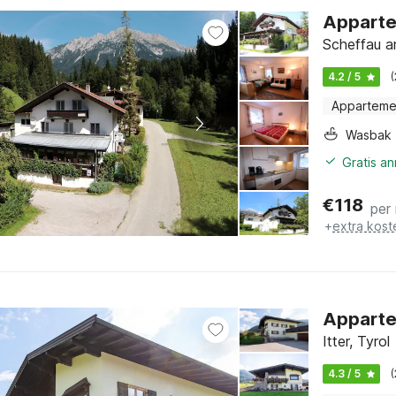
Appartem
Scheffau a
4.2 / 5
Apparteme
Wasbak
Gratis a
€
118
per
+
extra kost
Appartem
Itter, Tyrol
4.3 / 5