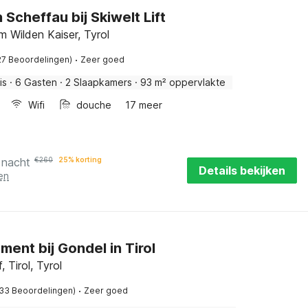
n Scheffau bij Skiwelt Lift
m Wilden Kaiser, Tyrol
·
27 Beoordelingen)
Zeer goed
is
·
6 Gasten
·
2 Slaapkamers
·
93 m² oppervlakte
Wifi
douche
17 meer
 nacht
€
260
25% korting
Details bekijken
en
ent bij Gondel in Tirol
 Tirol, Tyrol
·
(33 Beoordelingen)
Zeer goed