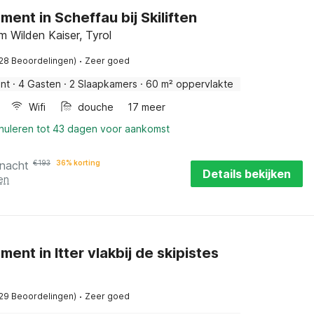
ent in Scheffau bij Skiliften
m Wilden Kaiser, Tyrol
·
(28 Beoordelingen)
Zeer goed
nt
·
4 Gasten
·
2 Slaapkamers
·
60 m² oppervlakte
Wifi
douche
17 meer
nnuleren tot 43 dagen voor aankomst
 nacht
€
193
36% korting
Details bekijken
en
ent in Itter vlakbij de skipistes
·
(29 Beoordelingen)
Zeer goed