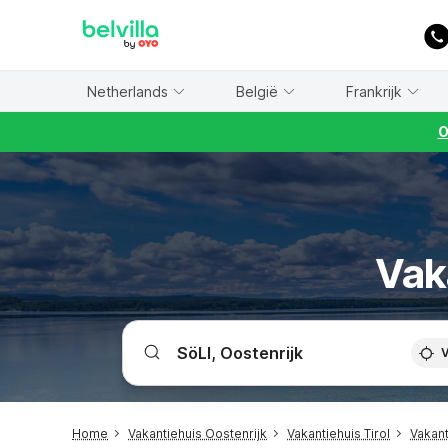
WIZARD MEMBER
Netherlands
België
Frankrijk
O
Vaka
V
Home
Vakantiehuis Oostenrijk
Vakantiehuis Tirol
Vakant