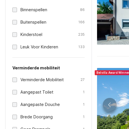
Binnenspellen
86
Buitenspellen
166
Kinderstoel
235
Leuk Voor Kinderen
133
Verminderde mobiliteit
Belvilla Award Winne
Verminderde Mobiliteit
27
Aangepast Toilet
1
Aangepaste Douche
1
Brede Doorgang
1