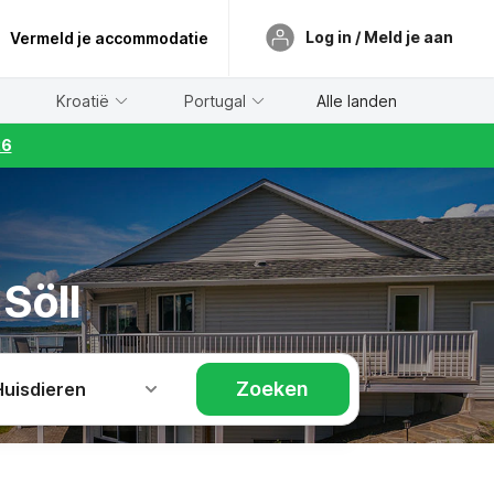
Log in / Meld je aan
Vermeld je accommodatie
Kroatië
Portugal
Alle landen
26
 Söll
Zoeken
Huisdieren