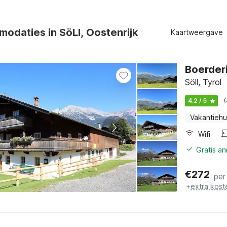
odaties in SöLl, Oostenrijk
Kaartweergave
Boerderij
Söll, Tyrol
4.2 / 5
Vakantiehu
Wifi
Gratis a
€
272
per
+
extra kost