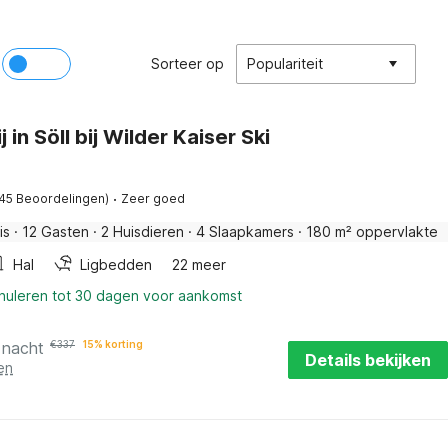
Sorteer op
Populariteit
 in Söll bij Wilder Kaiser Ski
·
(45 Beoordelingen)
Zeer goed
is
·
12 Gasten
·
2 Huisdieren
·
4 Slaapkamers
·
180 m² oppervlakte
Hal
Ligbedden
22 meer
nnuleren tot 30 dagen voor aankomst
 nacht
€
337
15% korting
Details bekijken
en