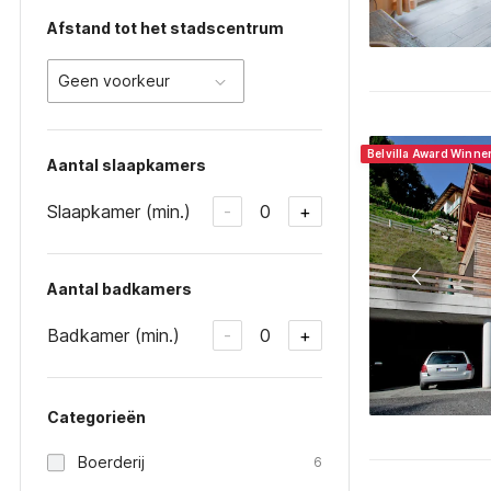
Afstand tot het stadscentrum
Geen voorkeur
Belvilla Award Winne
Aantal slaapkamers
Slaapkamer (min.)
0
-
+
Aantal badkamers
Badkamer (min.)
0
-
+
Categorieën
Boerderij
6