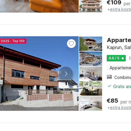
€
109
per
+
extra kost
Appartem
r 2025 - Top 100
Kaprun, Sa
4.6 / 5
Apparteme
Gratis a
€
85
per 
+
extra kost