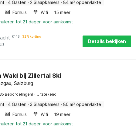
nt
·
4 Gasten
·
2 Slaapkamers
·
84 m² oppervlakte
Fornuis
Wifi
15 meer
nnuleren tot 21 dagen voor aankomst
nacht
€
148
32% korting
Details bekijken
en
 Wald bij Zillertal Ski
nzgau, Salzburg
·
(35 Beoordelingen)
Uitstekend
nt
·
4 Gasten
·
3 Slaapkamers
·
80 m² oppervlakte
Fornuis
Wifi
19 meer
nnuleren tot 21 dagen voor aankomst