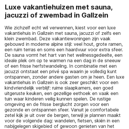
Luxe vakantiehuizen met sauna,
jacuzzi of zwembad in Gallzein
Wie zichzelf echt wil verwennen, kiest voor een luxe
vakantiehuis in Gallzein met sauna, jacuzzi of zelfs een
klein zwembad. Deze vakantiewoningen zijn vaak
gebouwd in moderne alpine stijl: veel hout, grote ramen,
een ruim terras en soms een haardvuur voor extra sfeer.
De sauna vormt het hart van het wellnessgedeelte, een
ideale plek om op te warmen na een dag in de sneeuw
of een frisse herfstwandeling. In combinatie met een
jacuzzi ontstaat een privé spa waarin je volledig kunt
ontspannen, zonder andere gasten om je heen. Een luxe
vakantiehuis in Gallzein is ook zeer geschikt voor een
kindvriendelijk verblijf: ruime slaapkamers, een goed
uitgeruste keuken, een gezellige eethoek en vaak een
tuin waar kinderen veilig kunnen spelen. De rustige
omgeving en de frisse berglucht zorgen voor een
gezonde en ontspannen sfeer. Vanuit je comfortabele
zetel kijk je uit over de bergen, terwijl je plannen maakt
voor de volgende dag: wandelen, fietsen, skiën in een
nabijgelegen skigebied of gewoon genieten van het