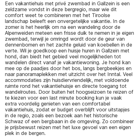
Een vakantiehuis met privé zwembad in Gallzein is een
zeldzame vondst in deze bergregio, maar wie dit
comfort weet te combineren met het Tiroolse
landschap beleeft een onvergetelijke vakantie. In de
zomer is het heerlijk om na een wandeling door de
Alpenweiden meteen een frisse duik te nemen in je eigen
zwembad, terwijl je omringd wordt door de geur van
dennenbomen en het zachte geluid van koebellen in de
verte. Wil je goedkoop een huisje huren in Gallzein met
hond, dan biedt het gebied veel mogelijkheden tot
wandelen direct vanaf je vakantiewoning. Je hond kan
mee op de paadjes door het bos, langs bergbeekjes en
naar panoramaplekken met uitzicht over het Inntal. Veel
accommodaties zijn huisdiervriendelijk, met voldoende
ruimte rond het vakantiehuisje en directe toegang tot
wandelroutes. Door buiten het hoogseizoen te reizen of
te kiezen voor een last minute booking kun je vaak
extra voordelig genieten van een comfortabel
vakantiehuis, zodat er budget overblijft voor uitstapjes
in de regio, zoals een bezoek aan het historische
Schwaz of een bergbaan in de omgeving. Zo combineer
je prijsbewust reizen met het luxe gevoel van een eigen
plek in de bergen.