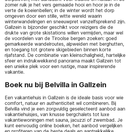
zomer ruik je het vers gemaaide hooi en hoor je in de
verte de koeienbellen; in de winter wordt het dorp
omgeven door een stille, witte wereld waarin
winterwandelingen en sneeuwpret vanzelfsprekend zijn.
Gallzein is bijzonder geschikt voor reizigers die de
drukte van grote skistations willen vermijden, maar wel
de voordelen van de Tiroolse bergen zoeken: goed
gemarkeerde wandelroutes, alpweiden met berghutten,
en toegang tot grotere skigebieden binnen korte
rijafstand. De combinatie van kleinschaligheid, hartelijke
sfeer en indrukwekkend panorama maakt Gallzein tot
een unieke plek voor een rustige, maar inspirerende
vakantie.
Boek nu bij Belvilla in Gallzein
Een vakantiehuis in Gallzein is de ideale basis voor wie
comfort, natuur en authenticiteit wil combineren. Bij
Belvilla vind je een zorgvuldig geselecteerd aanbod aan
vakantiehuisjes, van knusse bergchalets tot luxe
vakantiewoningen met sauna, jacuzzi of zwembad. Je
kunt eenvoudig online boeken, het aanbod vergelijken
en profiteren van de beste deals en aantrekkelijke