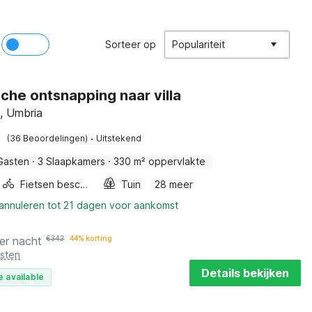
Sorteer op
Populariteit
che ontsnapping naar villa
, Umbria
·
(36 Beoordelingen)
Uitstekend
Gasten
·
3 Slaapkamers
·
330 m² oppervlakte
Fietsen beschikbaar
Tuin
28 meer
 annuleren tot 21 dagen voor aankomst
er nacht
€
342
44% korting
osten
Details bekijken
e available