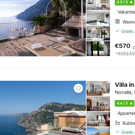
4.3 / 5
Vakantie
Wasm
Gratis
€
570
+
extra k
Villa i
Nocelle,
4.4 / 5
Apparte
Bubb
Gratis