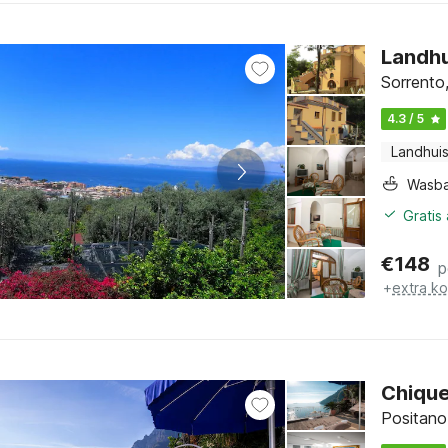
Landhu
Sorrento
4.3 / 5
Landhui
Wasb
Gratis
€
148
p
+
extra k
Chique
Positano