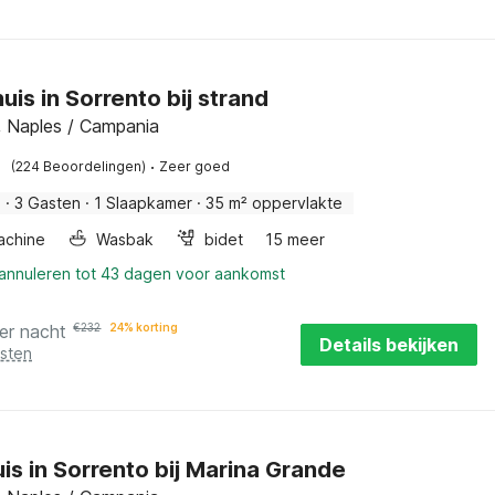
uis in Sorrento bij strand
, Naples / Campania
·
(224 Beoordelingen)
Zeer goed
s
·
3 Gasten
·
1 Slaapkamer
·
35 m² oppervlakte
achine
Wasbak
bidet
15 meer
 annuleren tot 43 dagen voor aankomst
er nacht
€
232
24% korting
Details bekijken
osten
is in Sorrento bij Marina Grande