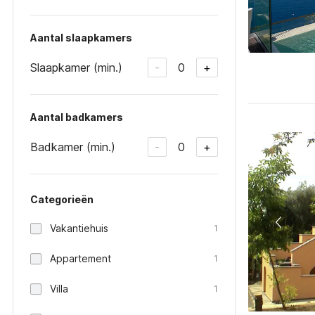
Aantal slaapkamers
Slaapkamer (min.)
0
-
+
Aantal badkamers
Badkamer (min.)
0
-
+
Categorieën
Vakantiehuis
1
Appartement
1
Villa
1