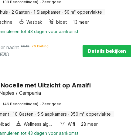
·
(33 Beoordelingen)
Zeer goed
huis
·
2 Gasten
·
1 Slaapkamer
·
50 m² oppervlakte
achine
Wasbak
bidet
13 meer
 annuleren tot 43 dagen voor aankomst
per nacht
€
642
7% korting
Details bekijken
osten
n Nocelle met Uitzicht op Amalfi
 Naples / Campania
·
(46 Beoordelingen)
Zeer goed
ment
·
10 Gasten
·
5 Slaapkamers
·
350 m² oppervlakte
elbad
Wellness algemeen
Wifi
28 meer
 annuleren tot 43 dagen voor aankomst