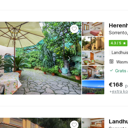
Herenh
Sorrento
4.3 / 5
Landhui
Wasm
Gratis
€
168
p
+
extra k
Landhu