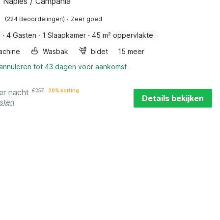
, Naples / Campania
·
(224 Beoordelingen)
Zeer goed
s
·
4 Gasten
·
1 Slaapkamer
·
45 m² oppervlakte
achine
Wasbak
bidet
15 meer
 annuleren tot 43 dagen voor aankomst
er nacht
€
257
20% korting
Details bekijken
osten