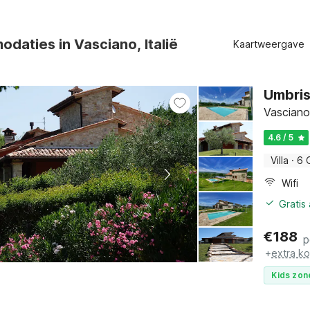
daties in Vasciano, Italië
Kaartweergave
Umbris
Vasciano
4.6 / 5
Villa
·
6 
Wifi
Gratis
€
188
p
+
extra k
Kids zon