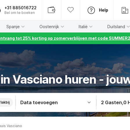
+31 885016722
Help
Bel om te boeken
Spanje
Oostenrijk
Italië
Duitsland
ntvang tot 25% korting op zomerverblijven met code SUMMER
in Vasciano huren - jouw
Data toevoegen
2 Gasten
,
0 
lakbij
huis Vasciano