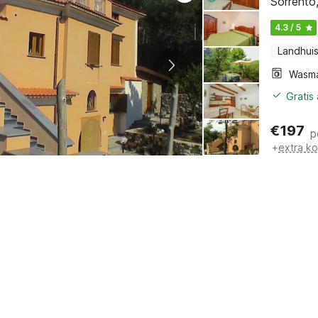
Sorrento
4.3 / 5
Landhui
Wasm
Gratis
€
197
p
+
extra k