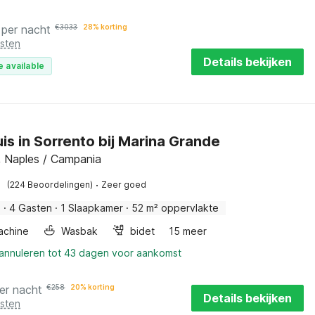
per nacht
€
3033
28% korting
osten
Details bekijken
e available
is in Sorrento bij Marina Grande
, Naples / Campania
·
(224 Beoordelingen)
Zeer goed
s
·
4 Gasten
·
1 Slaapkamer
·
52 m² oppervlakte
achine
Wasbak
bidet
15 meer
 annuleren tot 43 dagen voor aankomst
er nacht
€
258
20% korting
Details bekijken
osten