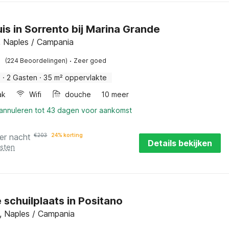
is in Sorrento bij Marina Grande
, Naples / Campania
·
(224 Beoordelingen)
Zeer goed
s
·
2 Gasten
·
35 m² oppervlakte
ak
Wifi
douche
10 meer
 annuleren tot 43 dagen voor aankomst
er nacht
€
203
24% korting
Details bekijken
osten
 schuilplaats in Positano
, Naples / Campania