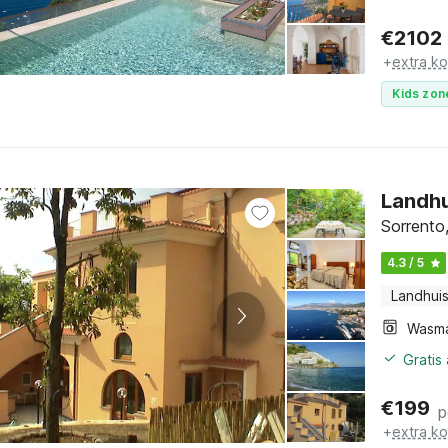
€
2102
+
extra k
Kids zon
Landhu
Sorrento
4.3 / 5
Landhui
Wasm
Gratis
€
199
p
+
extra k