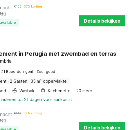
 nacht
€
108
37% korting
ten
Details bekijken
available
ement in Perugia met zwembad en terras
Umbria
·
(11 Beoordelingen)
Zeer goed
ent
·
2 Gasten
·
35 m² oppervlakte
bed
Wasbak
Kitchenette
20 meer
annuleren tot 21 dagen voor aankomst
 nacht
€
143
39% korting
ten
Details bekijken
available