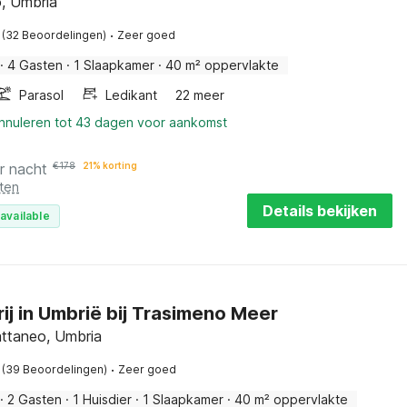
, Umbria
·
(32 Beoordelingen)
Zeer goed
·
4 Gasten
·
1 Slaapkamer
·
40 m² oppervlakte
Parasol
Ledikant
22 meer
annuleren tot 43 dagen voor aankomst
r nacht
€
178
21% korting
ten
Details bekijken
available
ij in Umbrië bij Trasimeno Meer
ttaneo, Umbria
·
(39 Beoordelingen)
Zeer goed
·
2 Gasten
·
1 Huisdier
·
1 Slaapkamer
·
40 m² oppervlakte