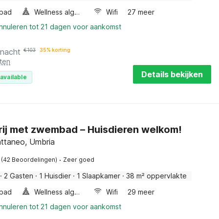
bad
Wellness algemeen
Wifi
27 meer
annuleren tot 21 dagen voor aankomst
 nacht
€
103
35% korting
ten
Details bekijken
available
ij met zwembad – Huisdieren welkom!
ttaneo, Umbria
·
(42 Beoordelingen)
Zeer goed
·
2 Gasten
·
1 Huisdier
·
1 Slaapkamer
·
38 m² oppervlakte
bad
Wellness algemeen
Wifi
29 meer
annuleren tot 21 dagen voor aankomst