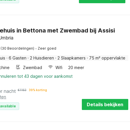
ehuis in Bettona met Zwembad bij Assisi
Umbria
·
(30 Beoordelingen)
Zeer goed
uis
·
6 Gasten
·
2 Huisdieren
·
2 Slaapkamers
·
75 m² oppervlakte
chine
Zwembad
Wifi
20 meer
annuleren tot 43 dagen voor aankomst
er nacht
€
1163
39% korting
ten
Details bekijken
available