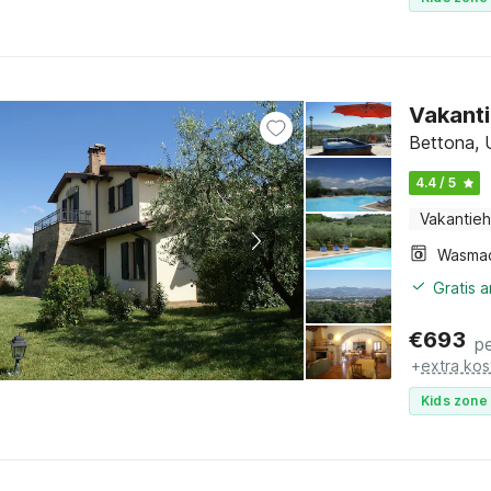
Vakanti
Bettona, 
4.4 / 5
Vakantieh
Wasma
Gratis 
€
693
p
+
extra kos
Kids zone 