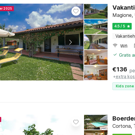
Vakanti
ner 2025
Magione, 
4.5 / 5
Vakantieh
Wifi
Gratis 
€
136
pe
+
extra kos
Kids zone 
Boerder
Cortona, 