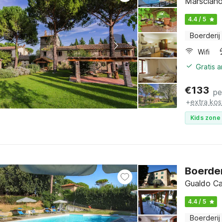
Marsciano
4.4 / 5
Boerderij
Wifi
Gratis 
€
133
pe
+
extra kos
Kids zone 
Boerder
Gualdo Ca
4.4 / 5
Boerderij