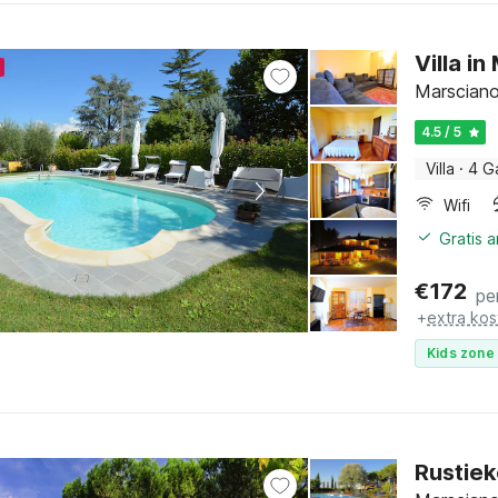
Villa i
Marsciano
4.5 / 5
Villa
·
4 G
Wifi
Gratis 
€
172
pe
+
extra kos
Kids zone 
Rustiek