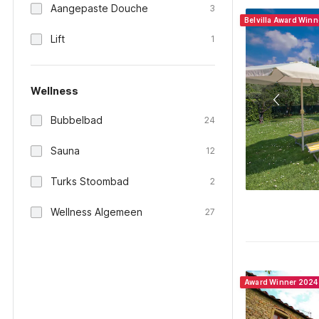
Aangepaste Douche
3
Belvilla Award Win
Lift
1
Wellness
Bubbelbad
24
Sauna
12
Turks Stoombad
2
Wellness Algemeen
27
Award Winner 2024