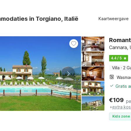
odaties in Torgiano, Italië
Kaartweergave
Romanti
Cannara, 
4.4 / 5
Villa
·
2 G
Wasma
Gratis 
€
109
pe
+
extra kos
Kids zone 