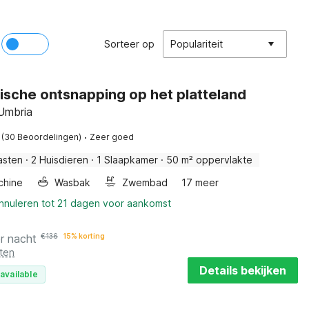
Sorteer op
Populariteit
sche ontsnapping op het platteland
Umbria
·
(30 Beoordelingen)
Zeer goed
asten
·
2 Huisdieren
·
1 Slaapkamer
·
50 m² oppervlakte
chine
Wasbak
Zwembad
17 meer
annuleren tot 21 dagen voor aankomst
r nacht
€
136
15% korting
ten
Details bekijken
available