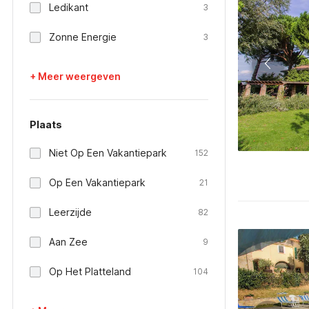
Ledikant
3
Zonne Energie
3
+ Meer weergeven
Plaats
Niet Op Een Vakantiepark
152
Op Een Vakantiepark
21
Leerzijde
82
Aan Zee
9
Op Het Platteland
104