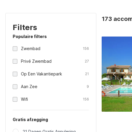
173 accomm
Filters
Populaire filters
Zwembad
156
Privé Zwembad
27
Op Een Vakantiepark
21
Aan Zee
9
Wifi
156
Gratis afzegging
21 Dagen Gratis Annulering