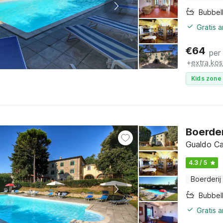
Bubbel
Gratis 
€
64
per
+
extra kos
Kids zone 
Boerder
Gualdo Ca
4.3 / 5
Boerderij
Bubbel
Gratis 