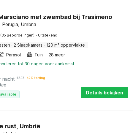
n Marsciano met zwembad bij Trasimeno
 Perugia, Umbria
·
(35 Beoordelingen)
Uitstekend
asten
·
2 Slaapkamers
·
120 m² oppervlakte
Parasol
Tuin
28 meer
annuleren tot 30 dagen voor aankomst
r nacht
€
307
42% korting
ten
Details bekijken
available
e rust, Umbrië