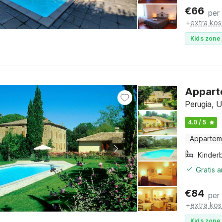
€
66
per
+
extra kos
Kids zone 
Appart
Perugia, 
4.0 / 5
Appartem
Kinder
Gratis 
€
84
per
+
extra kos
Kids zone 