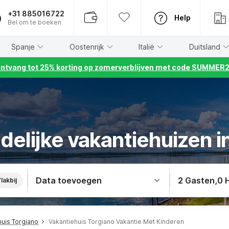
+31 885016722
Help
Bel om te boeken
Spanje
Oostenrijk
Italië
Duitsland
ntvang tot 25% korting op zomerverblijven met code SUMMER
delijke vakantiehuizen i
Data toevoegen
2 Gasten
,
0 
lakbij
huis Torgiano
Vakantiehuis Torgiano Vakantie Met Kinderen