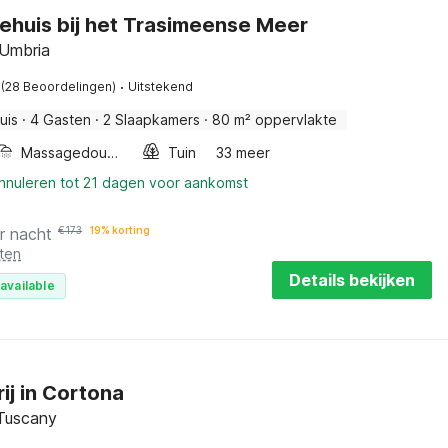
ehuis bij het Trasimeense Meer
Umbria
·
(28 Beoordelingen)
Uitstekend
uis
·
4 Gasten
·
2 Slaapkamers
·
80 m² oppervlakte
Massagedouche
Tuin
33 meer
annuleren tot 21 dagen voor aankomst
r nacht
€
173
19% korting
ten
Details bekijken
available
ij in Cortona
Tuscany