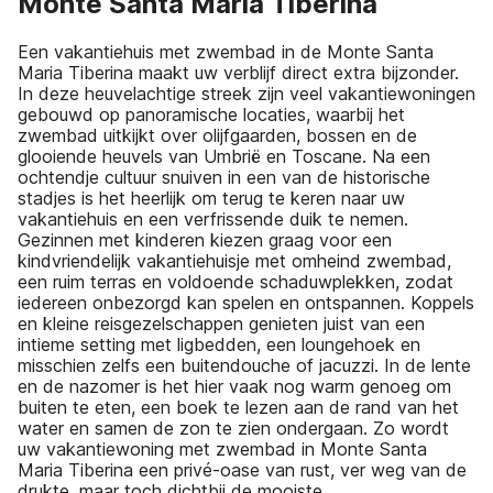
Monte Santa Maria Tiberina
Een vakantiehuis met zwembad in de Monte Santa
Maria Tiberina maakt uw verblijf direct extra bijzonder.
In deze heuvelachtige streek zijn veel vakantiewoningen
gebouwd op panoramische locaties, waarbij het
zwembad uitkijkt over olijfgaarden, bossen en de
glooiende heuvels van Umbrië en Toscane. Na een
ochtendje cultuur snuiven in een van de historische
stadjes is het heerlijk om terug te keren naar uw
vakantiehuis en een verfrissende duik te nemen.
Gezinnen met kinderen kiezen graag voor een
kindvriendelijk vakantiehuisje met omheind zwembad,
een ruim terras en voldoende schaduwplekken, zodat
iedereen onbezorgd kan spelen en ontspannen. Koppels
en kleine reisgezelschappen genieten juist van een
intieme setting met ligbedden, een loungehoek en
misschien zelfs een buitendouche of jacuzzi. In de lente
en de nazomer is het hier vaak nog warm genoeg om
buiten te eten, een boek te lezen aan de rand van het
water en samen de zon te zien ondergaan. Zo wordt
uw vakantiewoning met zwembad in Monte Santa
Maria Tiberina een privé-oase van rust, ver weg van de
drukte, maar toch dichtbij de mooiste