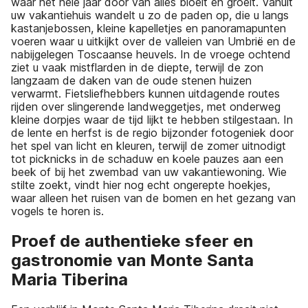
waar het hele jaar door van alles bloeit en groeit. Vanuit
uw vakantiehuis wandelt u zo de paden op, die u langs
kastanjebossen, kleine kapelletjes en panoramapunten
voeren waar u uitkijkt over de valleien van Umbrië en de
nabijgelegen Toscaanse heuvels. In de vroege ochtend
ziet u vaak mistflarden in de diepte, terwijl de zon
langzaam de daken van de oude stenen huizen
verwarmt. Fietsliefhebbers kunnen uitdagende routes
rijden over slingerende landweggetjes, met onderweg
kleine dorpjes waar de tijd lijkt te hebben stilgestaan. In
de lente en herfst is de regio bijzonder fotogeniek door
het spel van licht en kleuren, terwijl de zomer uitnodigt
tot picknicks in de schaduw en koele pauzes aan een
beek of bij het zwembad van uw vakantiewoning. Wie
stilte zoekt, vindt hier nog echt ongerepte hoekjes,
waar alleen het ruisen van de bomen en het gezang van
vogels te horen is.
Proef de authentieke sfeer en
gastronomie van Monte Santa
Maria Tiberina