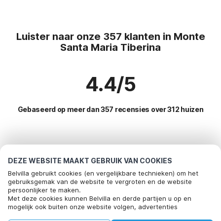
Luister naar onze 357 klanten in Monte
Santa Maria Tiberina
4.4/5
Gebaseerd op meer dan 357 recensies over 312 huizen
Meest populaire bestemmingen voor
vakantie
DEZE WEBSITE MAAKT GEBRUIK VAN COOKIES
Belvilla gebruikt cookies (en vergelijkbare technieken) om het
Top steden met top voorzieningen voor vakantie
gebruiksgemak van de website te vergroten en de website
persoonlijker te maken.
Bel om te boeken
Kindvriendelijke vakantiehuizen spoleto
Met deze cookies kunnen Belvilla en derde partijen u op en
Populaire voorzieningen voor vakantie in Monte-santa-
mogelijk ook buiten onze website volgen, advertenties
Kindvriendelijke vakantiehuizen lisciano-niccone
maria-tiberina
afstemmen op uw interesses en u informatie laten delen via