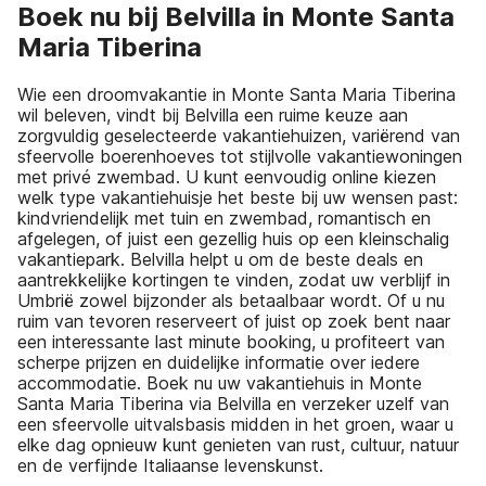
Boek nu bij Belvilla in Monte Santa
Maria Tiberina
Wie een droomvakantie in Monte Santa Maria Tiberina
wil beleven, vindt bij Belvilla een ruime keuze aan
zorgvuldig geselecteerde vakantiehuizen, variërend van
sfeervolle boerenhoeves tot stijlvolle vakantiewoningen
met privé zwembad. U kunt eenvoudig online kiezen
welk type vakantiehuisje het beste bij uw wensen past:
kindvriendelijk met tuin en zwembad, romantisch en
afgelegen, of juist een gezellig huis op een kleinschalig
vakantiepark. Belvilla helpt u om de beste deals en
aantrekkelijke kortingen te vinden, zodat uw verblijf in
Umbrië zowel bijzonder als betaalbaar wordt. Of u nu
ruim van tevoren reserveert of juist op zoek bent naar
een interessante last minute booking, u profiteert van
scherpe prijzen en duidelijke informatie over iedere
accommodatie. Boek nu uw vakantiehuis in Monte
Santa Maria Tiberina via Belvilla en verzeker uzelf van
een sfeervolle uitvalsbasis midden in het groen, waar u
elke dag opnieuw kunt genieten van rust, cultuur, natuur
en de verfijnde Italiaanse levenskunst.