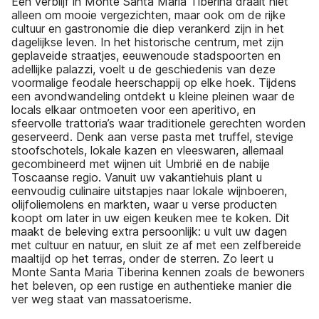
Een verblijf in Monte Santa Maria Tiberina draait niet
alleen om mooie vergezichten, maar ook om de rijke
cultuur en gastronomie die diep verankerd zijn in het
dagelijkse leven. In het historische centrum, met zijn
geplaveide straatjes, eeuwenoude stadspoorten en
adellijke palazzi, voelt u de geschiedenis van deze
voormalige feodale heerschappij op elke hoek. Tijdens
een avondwandeling ontdekt u kleine pleinen waar de
locals elkaar ontmoeten voor een aperitivo, en
sfeervolle trattoria’s waar traditionele gerechten worden
geserveerd. Denk aan verse pasta met truffel, stevige
stoofschotels, lokale kazen en vleeswaren, allemaal
gecombineerd met wijnen uit Umbrië en de nabije
Toscaanse regio. Vanuit uw vakantiehuis plant u
eenvoudig culinaire uitstapjes naar lokale wijnboeren,
olijfoliemolens en markten, waar u verse producten
koopt om later in uw eigen keuken mee te koken. Dit
maakt de beleving extra persoonlijk: u vult uw dagen
met cultuur en natuur, en sluit ze af met een zelfbereide
maaltijd op het terras, onder de sterren. Zo leert u
Monte Santa Maria Tiberina kennen zoals de bewoners
het beleven, op een rustige en authentieke manier die
ver weg staat van massatoerisme.