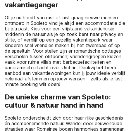
vakantieganger
Of je nu houdt van rust of juist graag nieuwe mensen
ontmoet: in Spoleto vind je altijd een accommodatie die
bij jou past. Kies voor een vrijstaand vakantiehuisje
middenin de natuur als je op zoek bent naar privacy en
stilte, of verblijf op een gezellig vakantiepark waar
kinderen snel vriendjes maken bij het zwembad of op
de speeltuin. Voor stellen zijn er romantische cottages
verscholen tussen olijfbomen; vriendengroepen kiezen
vaak voor ruime villa’s met barbecuefaciliteiten en
panoramisch uitzicht over Umbrië. Dankzij het brede
aanbod aan vakantiewoningen kun jij jouw ideale verblijf
helemaal afstemmen op jouw wensen – zelfs als je last
minute booking wilt doen!
De unieke charme van Spoleto:
cultuur & natuur hand in hand
Spoleto onderscheidt zich door haar rijke geschiedenis
én adembenemende natuur. Wandel door eeuwenoude
straatjes waar Romeinse bogen harmonieus samengaan