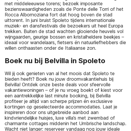
met middeleeuwse torens; bezoek imposante
bezienswaardigheden zoals de Ponte delle Torri of het
Rocca Albornoziana fort dat hoog boven de stad
uittorent. In juni bruist Spoleto tijdens internationale
muziek- en dansfestivals die bezoekers uit heel Europa
trekken. Buiten de stad wachten glooiende heuvels vol
wijngaarden, geurige bossen en kristalheldere beekjes –
ideaal voor wandelaars, fietsers én natuurliefhebbers die
willen onthaasten onder de Italiaanse zon.
Boek nu bij Belvilla in Spoleto
Wil jij ook genieten van al het moois dat Spoleto te
bieden heeft? Boek nu jouw droomvakantiehuis bij
Belvilla! Ontdek onze beste deals voor sfeervolle
vakantiewoningen – of je nu vroeg boekt of kiest voor
een aantrekkelijke last minute booking, bij Belvilla
profiteer je altijd van scherpe prijzen én exclusieve
kortingen op geselecteerde accommodaties. Laat je
inspireren door ons uitgebreide aanbod aan
kindvriendelijke huisjes, luxe villa’s met zwembad of
charmante cottages middenin het Umbrische landschap.
Wacht niet langer: reserveer vandaag nog jouw ideale