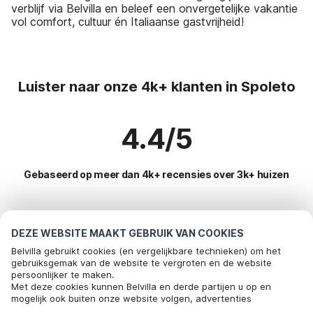
verblijf via Belvilla en beleef een onvergetelijke vakantie
vol comfort, cultuur én Italiaanse gastvrijheid!
Luister naar onze 4k+ klanten in Spoleto
4.4/5
Gebaseerd op meer dan 4k+ recensies over 3k+ huizen
Meest populaire bestemmingen voor
DEZE WEBSITE MAAKT GEBRUIK VAN COOKIES
vakantie
Belvilla gebruikt cookies (en vergelijkbare technieken) om het
gebruiksgemak van de website te vergroten en de website
persoonlijker te maken.
Top steden met top voorzieningen voor vakantie
Met deze cookies kunnen Belvilla en derde partijen u op en
mogelijk ook buiten onze website volgen, advertenties
Kindvriendelijke vakantiehuizen spoleto
Populaire voorzieningen voor vakantie in Spoleto
afstemmen op uw interesses en u informatie laten delen via