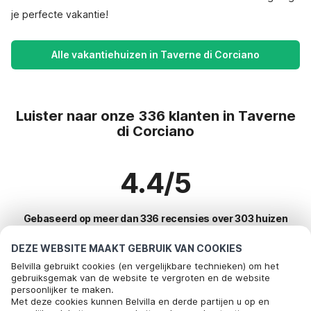
je perfecte vakantie!
Alle vakantiehuizen in Taverne di Corciano
Luister naar onze 336 klanten in Taverne
di Corciano
4.4/5
Gebaseerd op meer dan 336 recensies over 303 huizen
DEZE WEBSITE MAAKT GEBRUIK VAN COOKIES
Belvilla gebruikt cookies (en vergelijkbare technieken) om het
Meest populaire bestemmingen voor
gebruiksgemak van de website te vergroten en de website
persoonlijker te maken.
vakantie
Bel om te boeken
Met deze cookies kunnen Belvilla en derde partijen u op en